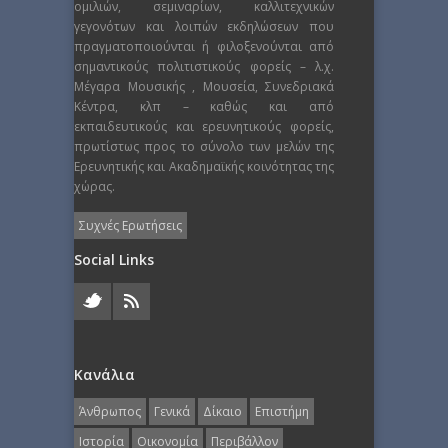
ομιλιών, σεμιναρίων, καλλιτεχνικών
γεγονότων και λοιπών εκδηλώσεων που
πραγματοποιούνται ή φιλοξενούνται από
σημαντικούς πολιτιστικούς φορείς – λ.χ.
Μέγαρα Μουσικής , Μουσεία, Συνεδριακά
Κέντρα, κλπ – καθώς και από
εκπαιδευτικούς και ερευνητικούς φορείς,
πρωτίστως προς το σύνολο των μελών της
Ερευνητικής και Ακαδημαϊκής κοινότητας της
χώρας.
Συχνές Ερωτήσεις
Social Links
Κανάλια
Άνθρωπος
Γενικά
Δίκαιο
Επιστήμη
Ιστορία
Οικονομία
Περιβάλλον