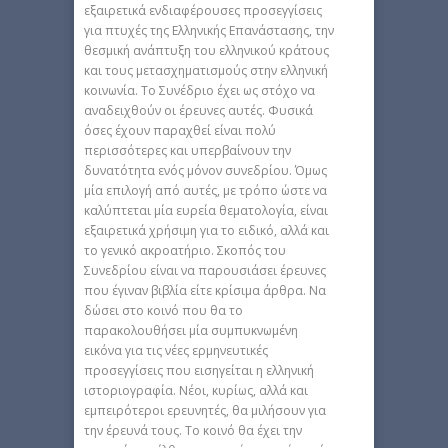
εξαιρετικά ενδιαφέρουσες προσεγγίσεις
για πτυχές της Ελληνικής Επανάστασης, την
θεσμική ανάπτυξη του ελληνικού κράτους
και τους μετασχηματισμούς στην ελληνική
κοινωνία. Το Συνέδριο έχει ως στόχο να
αναδειχθούν οι έρευνες αυτές. Φυσικά
όσες έχουν παραχθεί είναι πολύ
περισσότερες και υπερβαίνουν την
δυνατότητα ενός μόνον συνεδρίου. Όμως
μία επιλογή από αυτές, με τρόπο ώστε να
καλύπτεται μία ευρεία θεματολογία, είναι
εξαιρετικά χρήσιμη για το ειδικό, αλλά και
το γενικό ακροατήριο. Σκοπός του
Συνεδρίου είναι να παρουσιάσει έρευνες
που έγιναν βιβλία είτε κρίσιμα άρθρα. Να
δώσει στο κοινό που θα το
παρακολουθήσει μία συμπυκνωμένη
εικόνα για τις νέες ερμηνευτικές
προσεγγίσεις που εισηγείται η ελληνική
ιστοριογραφία. Νέοι, κυρίως, αλλά και
εμπειρότεροι ερευνητές, θα μιλήσουν για
την έρευνά τους. Το κοινό θα έχει την