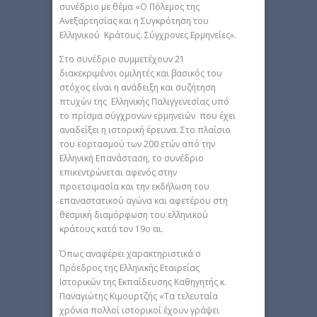
συνέδριο με θέμα «Ο Πόλεμος της
Ανεξαρτησίας και η Συγκρότηση του
Ελληνικού Κράτους. Σύγχρονες Ερμηνείες».
Στο συνέδριο συμμετέχουν 21
διακεκριμένοι ομιλητές και βασικός του
στόχος είναι η ανάδειξη και συζήτηση
πτυχών της Ελληνικής Παλιγγενεσίας υπό
το πρίσμα σύγχρονων ερμηνειών που έχει
αναδείξει η ιστορική έρευνα. Στο πλαίσιο
του εορτασμού των 200 ετών από την
Ελληνική Επανάσταση, το συνέδριο
επικεντρώνεται αφενός στην
προετοιμασία και την εκδήλωση του
επαναστατικού αγώνα και αφετέρου στη
θεσμική διαμόρφωση του ελληνικού
κράτους κατά τον 19ο αι.
Όπως αναφέρει χαρακτηριστικά ο
Πρόεδρος της Ελληνικής Εταιρείας
Ιστορικών της Εκπαίδευσης Καθηγητής κ.
Παναγιώτης Κιμουρτζής «Τα τελευταία
χρόνια πολλοί ιστορικοί έχουν γράψει