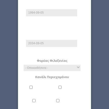
Από
Ημερομηνία
E.g., 2026-08-07
Έως
Ημερομηνία
E.g., 2026-08-07
Φορέας Φιλοξενίας
Κανάλι Περιεχομένου
Άνθρωπος
Γενικά
Δίκαιο
Επιστήμη