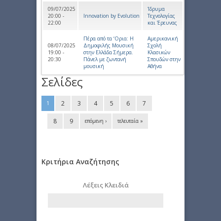
09/07/2025
Ίδρυμα
20:00 -
Innovation by Evolution
Τεχνολογίας
22:00
και Έρευνας
Πέρα από τα ‘Ορια: Η
Αμερικανική
08/07/2025
Δημοφιλής Μουσική
Σχολή
19:00 -
στην Ελλάδα Σήμερα.
Κλασικών
20:30
Πάνελ με ζωντανή
Σπουδών στην
μουσική
Αθήνα
Σελίδες
2
3
4
5
6
7
1
8
9
επόμενη ›
τελευταία »
Κριτήρια Αναζήτησης
Λέξεις Κλειδιά