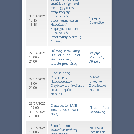
επιπέδου (high-level
meeting) για την
εφαρμογή της
30/04/2026
Ευρωπαϊκής
Ίδρυμα
10:15 -
Στρατηγικής για τη
Ευγενίδου
16:15
Ναυτιλιακή
Βιομηχανία και της
Ευρωπαϊκής
Στρατηγικής για τους
Λιμένες
Γιώργος Βαρουξάκης:
27/04/2026
Μέγαρο
Τι είναι Δύση; Ποιοι
19:00 -
Μουσικής
είναι Δυτικοί; Η
21:00
Αθηνών
ιστορία μιας ιδέας
Συναυλία της
Ορχήστρας
ΔΙΑΥΛΟΣ
27/04/2026
Παραδοσιακών
Εικονικό
19:00 -
Οργάνων του Κινεζικού
Συνεδριακό
21:00
Πανεπιστημίου
Κέντρο
Nanjing
28/07/2025
Ορκωμοσίες ΣΑΚΕ
- 09:00
Πανεπιστήμιο
Ιουλίου 2025 [28/4 -
30/07/2025
Θεσσαλίας
30/7]
- 16:00
Επιστήμη και
17/07/2025
Bodossaki
λογιοσύνη κατά τη
19:00 -
Lectures on