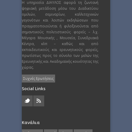
Η υπηρεσία ΔΙΑΥΛΟΣ αφορά τη ζωντανή
ψηφιακή μετάδοση μέσω του Διαδικτύου
ομιλιών, σεμιναρίων, καλλιτεχνικών
γεγονότων και λοιπών εκδηλώσεων που
πραγματοποιούνται ή φιλοξενούνται από
σημαντικούς πολιτιστικούς φορείς – λ.χ.
Μέγαρα Μουσικής , Μουσεία, Συνεδριακά
Κέντρα, κλπ – καθώς και από
εκπαιδευτικούς και ερευνητικούς φορείς,
πρωτίστως προς το σύνολο των μελών της
Ερευνητικής και Ακαδημαϊκής κοινότητας της
χώρας.
Συχνές Ερωτήσεις
Social Links
Κανάλια