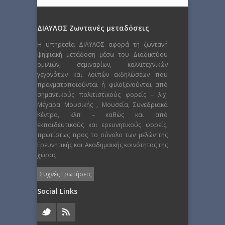
ΔΙΑΥΛΟΣ Ζωντανές μεταδόσεις
Η υπηρεσία ΔΙΑΥΛΟΣ αφορά τη ζωντανή
ψηφιακή μετάδοση μέσω του Διαδικτύου
ομιλιών, σεμιναρίων, καλλιτεχνικών
γεγονότων και λοιπών εκδηλώσεων που
πραγματοποιούνται ή φιλοξενούνται από
σημαντικούς πολιτιστικούς φορείς – λ.χ.
Μέγαρα Μουσικής , Μουσεία, Συνεδριακά
Κέντρα, κλπ – καθώς και από
εκπαιδευτικούς και ερευνητικούς φορείς,
πρωτίστως προς το σύνολο των μελών της
Ερευνητικής και Ακαδημαϊκής κοινότητας της
χώρας.
Συχνές Ερωτήσεις
Social Links