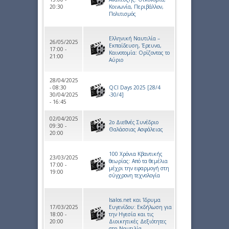
20:30
Κοινωνία, Περιβάλλον,
Πολιτισμός
Ελληνική Ναυτιλία –
26/05/2025
Εκπαίδευση, Έρευνα,
17:00 -
Καινοτομία: Ορίζοντας το
21:00
Αύριο
28/04/2025
- 08:30
QCI Days 2025 [28/4
30/04/2025
-30/4]
- 16:45
02/04/2025
2ο Διεθνές Συνέδριο
09:30 -
Θαλάσσιας Ασφάλειας
20:00
100 Χρόνια Κβαντικής
23/03/2025
θεωρίας: Από τα θεμέλια
17:00 -
μέχρι την εφαρμογή στη
19:00
σύγχρονη τεχνολογία
Isalos.net και Ίδρυμα
17/03/2025
Ευγενίδου: Εκδήλωση για
18:00 -
την Ηγεσία και τις
20:00
Διοικητικές Δεξιότητες
στη Ναυτιλία