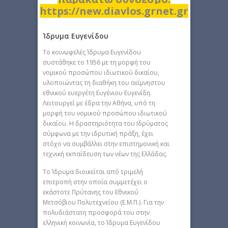
https://new.diavlos.grnet.gr
Ίδρυμα Ευγενίδου
Το κοινωφελές Ίδρυμα Ευγενίδου
συστάθηκε το 1956 με τη μορφή του
νομικού προσώπου ιδιωτικού δικαίου,
υλοποιώντας τη διαθήκη του αείμνηστου
εθνικού ευεργέτη Ευγένιου Ευγενίδη.
Λειτουργεί με έδρα την Αθήνα, υπό τη
μορφή του νομικού προσώπου ιδιωτικού
δικαίου. Η δραστηριότητα του Ιδρύματος
σύμφωνα με την ιδρυτική πράξη, έχει
στόχο να συμβάλλει στην επιστημονική και
τεχνική εκπαίδευση των νέων της Ελλάδας.
Το Ίδρυμα διοικείται από τριμελή
επιτροπή στην οποία συμμετέχει ο
εκάστοτε Πρύτανης του Εθνικού
Μετσόβιου Πολυτεχνείου (Ε.Μ.Π.). Για την
πολυδιάστατη προσφορά του στην
ελληνική κοινωνία, το Ίδρυμα Ευγενίδου