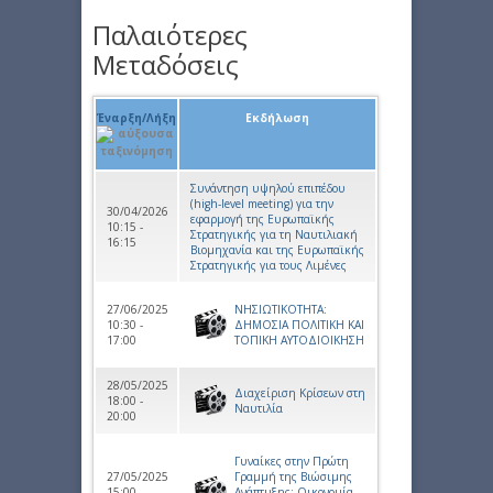
Παλαιότερες
Μεταδόσεις
Έναρξη/Λήξη
Εκδήλωση
Συνάντηση υψηλού επιπέδου
(high-level meeting) για την
30/04/2026
εφαρμογή της Ευρωπαϊκής
10:15 -
Στρατηγικής για τη Ναυτιλιακή
16:15
Βιομηχανία και της Ευρωπαϊκής
Στρατηγικής για τους Λιμένες
27/06/2025
ΝΗΣΙΩΤΙΚΟΤΗΤΑ:
10:30 -
ΔΗΜΟΣΙΑ ΠΟΛΙΤΙΚΗ ΚΑΙ
17:00
ΤΟΠΙΚΗ ΑΥΤΟΔΙΟΙΚΗΣΗ
28/05/2025
Διαχείριση Κρίσεων στη
18:00 -
Ναυτιλία
20:00
Γυναίκες στην Πρώτη
27/05/2025
Γραμμή της Βιώσιμης
15:00 -
Ανάπτυξης: Οικονομία,