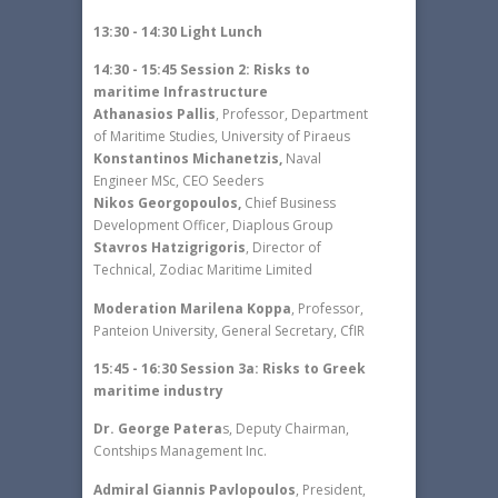
13:30 - 14:30 Light Lunch
14:30 - 15:45 Session 2: Risks to
maritime Infrastructure
Athanasios Pallis
, Professor, Department
of Maritime Studies, University of Piraeus
Konstantinos Michanetzis,
Naval
Engineer MSc, CEO Seeders
Nikos Georgopoulos,
Chief Business
Development Officer, Diaplous Group
Stavros Hatzigrigoris
, Director of
Technical, Zodiac Maritime Limited
Moderation Marilena Koppa
, Professor,
Panteion University, General Secretary, CfIR
15:45 - 16:30 Session 3a: Risks to Greek
maritime industry
Dr. George Patera
s, Deputy Chairman,
Contships Management Inc.
⁠Admiral Giannis Pavlopoulos
, President,