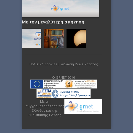
Με την μεγαλύτερη απήχηση
Πολιτική Cookies
|
Δήλωση Ιδιωτικότητας
© GRNET 2016
Με τη
συγχρηματοδότηση της
Ελλάδας και της
Ευρωπαϊκής Ένωσης