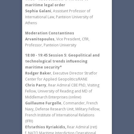
maritime legal order
Sophia Galani
, Assistant Professor of
International Law, Panteion University of
Athens
Moderation Constantinos
Arvanitopoulos
, Vice President, CfIR,
Professor, Panteion University
18:00 - 19:45 Session 5: Geopolitical and
technological trends influencing
maritime security*
Rodger Baker
, Executive Director Stratfor
Center for Applied Geopolitics/RANE
Chris Parry
, Rear Admiral CBE PhD, Visiting
Fellow, University of Reading and MD of
Middlemarch Enterprises (online)
Guillaume Furgolle
, Commander, French
Navy, Defense Research Unit, Military Fellow,
French Institute of International Relations
(IFRI)
Efstathios Kyriakidis,
Rear Admiral (ret)
f. NATO Maritime Interdiction Operational