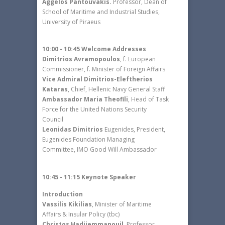
Aggelos Pantouvakis.
Professor, Dean of
School of Maritime and Industrial Studies,
University of Piraeus
10:00 - 10:45 Welcome Addresses
Dimitrios Avramopoulos
, f. European
Commissioner, f. Minister of Foreign Affairs
Vice Admiral Dimitrios-Eleftherios
Kataras
, Chief, Hellenic Navy General Staff
Ambassador Maria Theofili
, Head of Task
Force for the United Nations Security
Council
Leonidas Dimitrios
Eugenides, President,
Eugenides Foundation Managing
Committee, IMO Good Will Ambassador
10:45 - 11:15 Keynote Speaker
Introduction
Vassilis Kikilias
, Minister of Maritime
Affairs & Insular Policy (tbc)
Christos Hadjiemmanouil
, Professor,