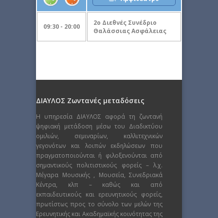
2ο Διεθνές Συνέδριο
09:30 - 20:00
Θαλάσσιας Ασφάλειας
ΔΙΑΥΛΟΣ Ζωντανές μεταδόσεις
Η υπηρεσία ΔΙΑΥΛΟΣ αφορά τη ζωντανή
ψηφιακή μετάδοση μέσω του Διαδικτύου
ομιλιών, σεμιναρίων, καλλιτεχνικών
γεγονότων και λοιπών εκδηλώσεων που
πραγματοποιούνται ή φιλοξενούνται από
σημαντικούς πολιτιστικούς φορείς – λ.χ.
Μέγαρα Μουσικής , Μουσεία, Συνεδριακά
Κέντρα, κλπ – καθώς και από
εκπαιδευτικούς και ερευνητικούς φορείς,
πρωτίστως προς το σύνολο των μελών της
Ερευνητικής και Ακαδημαϊκής κοινότητας της