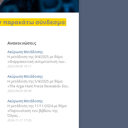
ον παρακάτω σύνδεσμο:
Ανακοινώσεις
Ακύρωση Μετάδοσης
Η μετάδοση της 9/4/2025 με θέμα
«Φαρμακευτική αντιμετώπιση των...
2025-04-09 19:11
Ακύρωση Μετάδοσης
Η μετάδοση της 5/4/2025 με θέμα
«The Aigai Hunt Frieze Revealed» δεν...
2025-04-05 09:44
Ακύρωση Μετάδοσης
Η μετάδοση της 11/11/2024 με θέμα
«Παρουσίαση του βιβλίου της
Όλγας...
2024-11-11 17:05