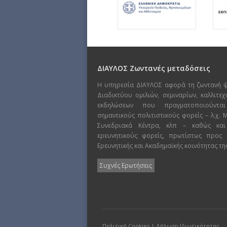
ΔΙΑΥΛΟΣ Ζωντανές μεταδόσεις
Η υπηρεσία ΔΙΑΥΛΟΣ αφορά τη ζωντανή 
Διαδικτύου ομιλιών, σεμιναρίων, καλλιτε
εκδηλώσεων που πραγματοποιούντα
σημαντικούς πολιτιστικούς φορείς – λ.χ.
Συνεδριακά Κέντρα, κλπ – καθώς και
ερευνητικούς φορείς, πρωτίστως προς
Ερευνητικής και Ακαδημαϊκής κοινότητας τη
Συχνές Ερωτήσεις
Πολιτική Cookies
|
Δήλωση Ιδιωτικότητας