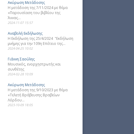
Ακύρωση Μετάδοσης
Η μετάδοση της 7/11/2024 με θέμα
«Παρουσίαση του βιβλίου της
Άννας...
2024-11-07 15:57
Αναβολή Εκδήλωσης
Η Εκδήλωση της 25/4/2024 "Εκδήλωση
μνήμης για την 109η Επέτειο της...
2024-04-25 10:02
Γιάννη Σαούλης
Μουσικός, ενορχηστρωτής και
συνθέτης
2024-02-28 10:09
Ακύρωση Μετάδοσης
Η μετάδοση της 9/10/2023 με θέμα
«Τελετή Βράβευσης Βραβείων
Λόρδου...
2023-10-09 18:05