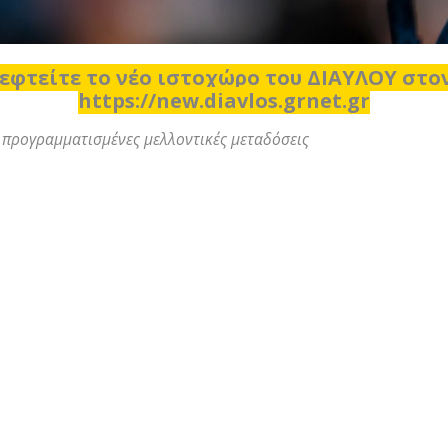
εφτείτε το νέο ιστοχώρο του ΔΙΑΥΛΟΥ στ
https://new.diavlos.grnet.gr
προγραμματισμένες μελλοντικές μεταδόσεις