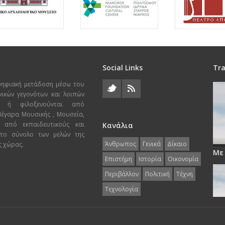
Social Links
Tra
ψηφιακή μετάδοση μέσω του
χνικών γεγονότων και λοιπών
ι ή φιλοξενούνται από
 Μέγαρα Μουσικής , Μουσεία,
 από εκπαιδευτικούς και
Κανάλια
 το σύνολο των μελών της
Άνθρωπος
Γενικά
Δίκαιο
ς χώρας.
Με
Επιστήμη
Ιστορία
Οικονομία
Περιβάλλον
Πολιτική
Τέχνη
Τεχνολογία