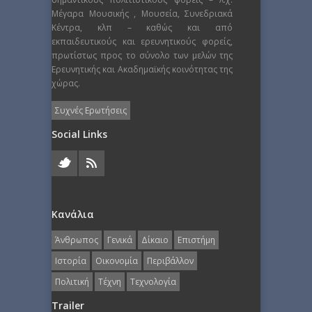
Μέγαρα Μουσικής , Μουσεία, Συνεδριακά
Κέντρα, κλπ – καθώς και από
εκπαιδευτικούς και ερευνητικούς φορείς,
πρωτίστως προς το σύνολο των μελών της
Ερευνητικής και Ακαδημαϊκής κοινότητας της
χώρας.
Συχνές Ερωτήσεις
Social Links
Κανάλια
Άνθρωπος
Γενικά
Δίκαιο
Επιστήμη
Ιστορία
Οικονομία
Περιβάλλον
Πολιτική
Τέχνη
Τεχνολογία
Trailer