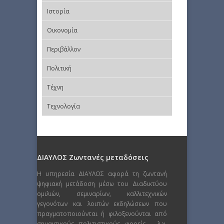
Ιστορία
Οικονομία
Περιβάλλον
Πολιτική
Τέχνη
Τεχνολογία
ΔΙΑΥΛΟΣ Ζωντανές μεταδόσεις
Η υπηρεσία ΔΙΑΥΛΟΣ αφορά τη ζωντανή
ψηφιακή μετάδοση μέσω του Διαδικτύου
ομιλιών, σεμιναρίων, καλλιτεχνικών
γεγονότων και λοιπών εκδηλώσεων που
πραγματοποιούνται ή φιλοξενούνται από
σημαντικούς πολιτιστικούς φορείς – λ.χ.