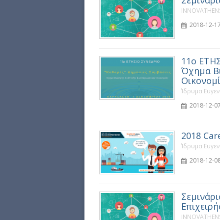
Σεμινάρι
INNOVATHENS
2018-12-17
11ο ΕΤΗΣ
Όχημα Βι
Οικονομ
Ίδρυμα Ευγε
2018-12-07
2018 Car
Ίδρυμα Ευγε
2018-12-08
Σεμινάρι
Επιχειρή
INNOVATHENS