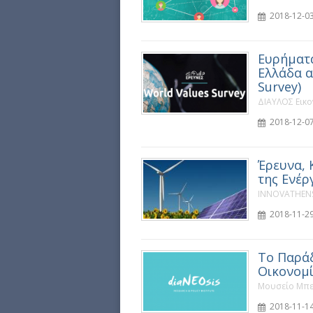
2018-12-03
Ευρήματα
Ελλάδα α
Survey)
ΔΙΑΥΛΟΣ Εικο
2018-12-07
Έρευνα, 
της Ενέρ
INNOVATHENS
2018-11-29
Το Παράδ
Οικονομί
Μουσείο Μπε
2018-11-14