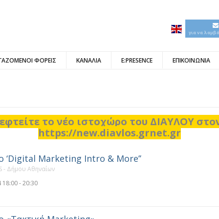
για να λαμβ
ΓΑΖΟΜΕΝΟΙ ΦΟΡΕΙΣ
ΚΑΝΑΛΙΑ
E:PRESENCE
ΕΠΙΚΟΙΝΩΝΙΑ
εφτείτε το νέο ιστοχώρο του ΔΙΑΥΛΟΥ στ
https://new.diavlos.grnet.gr
 ‘Digital Marketing Intro & More’’
 - Δήμου Αθηναίων
 18:00 - 20:30