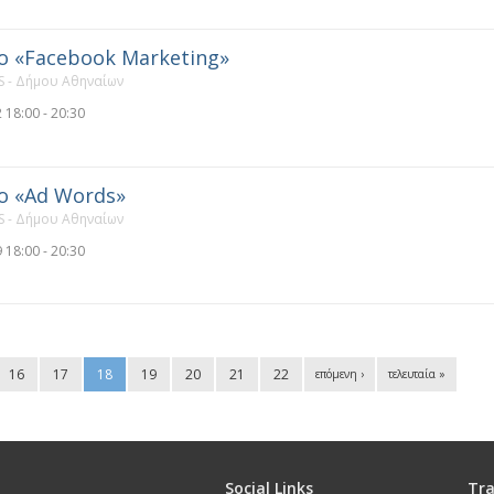
ο «Facebook Marketing»
 - Δήμου Αθηναίων
 18:00 - 20:30
ο «Ad Words»
 - Δήμου Αθηναίων
 18:00 - 20:30
16
17
18
19
20
21
22
επόμενη ›
τελευταία »
Social Links
Tra