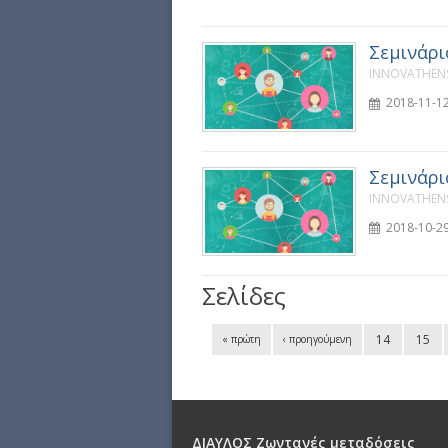
Σεμινάρι
INNOVATHENS
2018-11-12
Σεμινάρι
INNOVATHENS
2018-10-29
Σελίδες
14
15
« πρώτη
‹ προηγούμενη
ΔΙΑΥΛΟΣ Ζωντανές μεταδόσεις