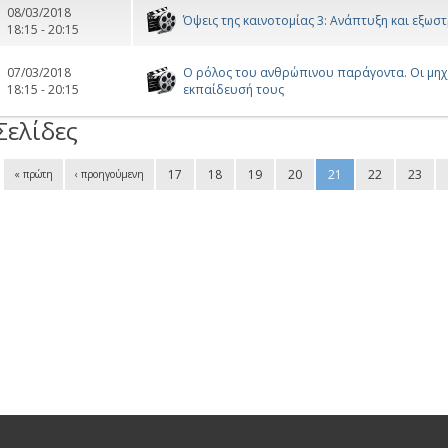
08/03/2018
Όψεις της καινοτομίας 3: Ανάπτυξη και εξωσ
18:15 - 20:15
07/03/2018
Ο ρόλος του ανθρώπινου παράγοντα. Οι μηχανι
18:15 - 20:15
εκπαίδευσή τους
Σελίδες
17
18
19
20
21
22
23
« πρώτη
‹ προηγούμενη