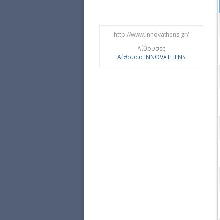
http://www.innovathens.gr/
Αίθουσες
Αίθουσα INNOVATHENS