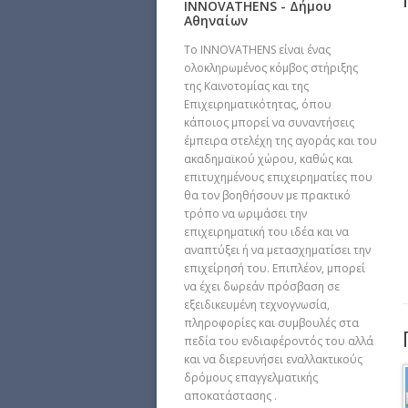
INNOVATHENS - Δήμου
Αθηναίων
Tο INNOVATHENS είναι ένας
ολοκληρωμένος κόμβος στήριξης
της Καινοτομίας και της
Επιχειρηματικότητας, όπου
κάποιος μπορεί να συναντήσεις
έμπειρα στελέχη της αγοράς και του
ακαδημαϊκού χώρου, καθώς και
επιτυχημένους επιχειρηματίες που
θα τον βοηθήσουν με πρακτικό
τρόπο να ωριμάσει την
επιχειρηματική του ιδέα και να
αναπτύξει ή να μετασχηματίσει την
επιχείρησή του. Επιπλέον, μπορεί
να έχει δωρεάν πρόσβαση σε
εξειδικευμένη τεχνογνωσία,
πληροφορίες και συμβουλές στα
πεδία του ενδιαφέροντός του αλλά
και να διερευνήσει εναλλακτικούς
δρόμους επαγγελματικής
αποκατάστασης .