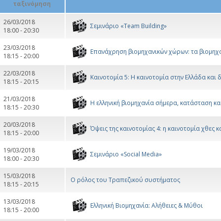
26/03/2018
Σεμινάριο «Team Building»
18:00 - 20:30
23/03/2018
Επανάχρηση βιομηχανικών χώρων: τα βιομηχ
18:15 - 20:00
22/03/2018
Καινοτομία 5: Η καινοτομία στην Ελλάδα και 
18:15 - 20:15
21/03/2018
Η ελληνική βιομηχανία σήμερα, κατάσταση κ
18:15 - 20:30
20/03/2018
Όψεις της καινοτομίας 4: η καινοτομία χθες 
18:15 - 20:00
19/03/2018
Σεμινάριο «Social Media»
18:00 - 20:30
15/03/2018
Ο ρόλος του Τραπεζικού συστήματος
18:15 - 20:15
13/03/2018
Ελληνική Βιομηχανία: Αλήθειες & Μύθοι
18:15 - 20:00