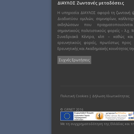
ΔΙΑΥΛΟΣ Ζωντανές μεταδόσεις
Η υπηρεσία ΔΙΑΥΛΟΣ αφορά τη ζωντανή 
Διαδικτύου ομιλιών, σεμιναρίων, καλλιτε
εκδηλώσεων που πραγματοποιούντα
σημαντικούς πολιτιστικούς φορείς – λ.χ.
Συνεδριακά Κέντρα, κλπ – καθώς και
ερευνητικούς φορείς, πρωτίστως προς
Ερευνητικής και Ακαδημαϊκής κοινότητας τη
Συχνές Ερωτήσεις
Πολιτική Cookies
|
Δήλωση Ιδιωτικότητας
© GRNET 2016
Με τη συγχρηματοδότηση της Ελλάδας και τ