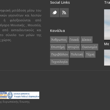
Social Links
Tra
ψηφιακή μετάδοση μέσω του
χνικών γεγονότων και λοιπών
ι ή φιλοξενούνται από
 Μέγαρα Μουσικής , Μουσεία,
 από εκπαιδευτικούς και
Κανάλια
 το σύνολο των μελών της
Άνθρωπος
Γενικά
Δίκαιο
ς χώρας.
Με
Επιστήμη
Ιστορία
Οικονομία
Περιβάλλον
Πολιτική
Τέχνη
Τεχνολογία
ης Ευρωπαϊκής Ένωσης