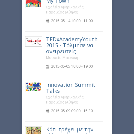
My Town
Σχολεία Αμερικανικής
Παροικίας (Αθήνα)
2015-05-14 10:00 - 11:00
TEDxAcademyYouth
2015 - Τόλμησε να
ονειρευτείς
Μουσείο Μπενάκη
2015-05-05 10:00 - 19:00
Innovation Summit
Talks
Σχολεία Αμερικανικής
Παροικίας (Αθήνα)
2015-05-09 09:00 - 15:30
Κάτι τρέχει με την