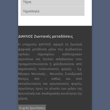
Τέχνη
Τεχνολογία
ΔΙΑΥΛΟΣ Ζωντανές μεταδόσεις
Η υπηρεσία ΔΙΑΥΛΟΣ αφορά τη ζωντανή
ψηφιακή μετάδοση μέσω του Διαδικτύου
ομιλιών, σεμιναρίων, καλλιτεχνικών
γεγονότων και λοιπών εκδηλώσεων που
πραγματοποιούνται ή φιλοξενούνται από
σημαντικούς πολιτιστικούς φορείς – λ.χ.
Μέγαρα Μουσικής , Μουσεία, Συνεδριακά
Κέντρα, κλπ – καθώς και από
εκπαιδευτικούς και ερευνητικούς φορείς,
πρωτίστως προς το σύνολο των μελών της
Ερευνητικής και Ακαδημαϊκής κοινότητας της
χώρας.
Συχνές Ερωτήσεις