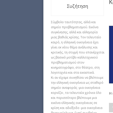
Κ
Συζήτηση
Σύμβολο ταυτότητας, αλλά και
σημείο προβληματισμού. Εικόνα
συγκίνησης, αλλά και αλληγορία
μιας βαθιάς κρίσης. Τον τελευταίο
καιρό, η ελληνική οικογένεια έχει
γίνει εκ νέου θέμα ανάλυσης και
κριτικής, τη στιγμή που επανέρχεται
ως βασικό μοτίβο καλλιτεχνικού
προβληματισμού στον
κινηματογράφο, στο θέατρο, στη
λογοτεχνία και στα εικαστικά.
Κι αν είχαμε συνηθίσει να βλέπουμε
την ελληνική οικογένεια ως σταθερό
σημείο αναφοράς -μια οικογένεια
κορνίζα-, τα τελευταία χρόνια όλο
Η 
και περισσότερο βλέπουμε μια
εικόνα ελληνικής οικογένειας σε
κρίση και αδιέξοδο -μια οικογένεια
βραχυκύκλωμα. Γιατί συμβαίνει