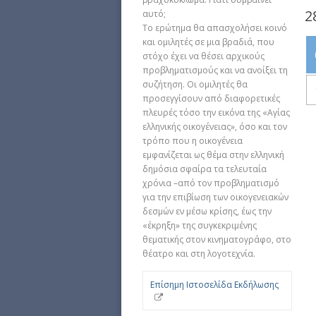
2
αυτό;
Το ερώτημα θα απασχολήσει κοινό
και ομιλητές σε μια βραδιά, που
στόχο έχει να θέσει αρχικούς
προβληματισμούς και να ανοίξει τη
συζήτηση. Οι ομιλητές θα
προσεγγίσουν από διαφορετικές
πλευρές τόσο την εικόνα της «Αγίας
ελληνικής οικογένειας», όσο και τον
τρόπο που η οικογένεια
εμφανίζεται ως θέμα στην ελληνική
δημόσια σφαίρα τα τελευταία
χρόνια –από τον προβληματισμό
για την επιβίωση των οικογενειακών
δεσμών εν μέσω κρίσης, έως την
«έκρηξη» της συγκεκριμένης
θεματικής στον κινηματογράφο, στο
θέατρο και στη λογοτεχνία.
Επίσημη Ιστοσελίδα Εκδήλωσης