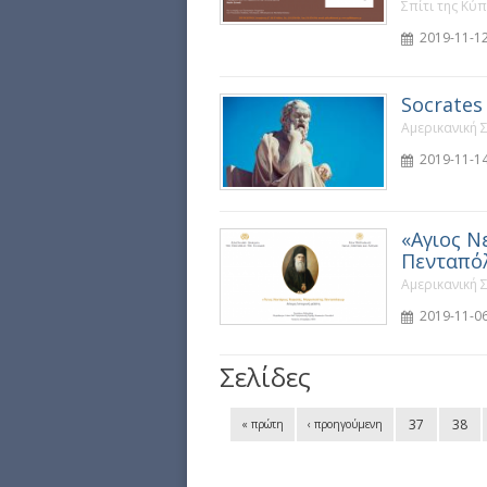
Σπίτι της Κύ
2019-11-12
Socrates
Αμερικανική 
2019-11-14
«Αγιος Ν
Πενταπόλ
Αμερικανική 
2019-11-06
Σελίδες
37
38
« πρώτη
‹ προηγούμενη