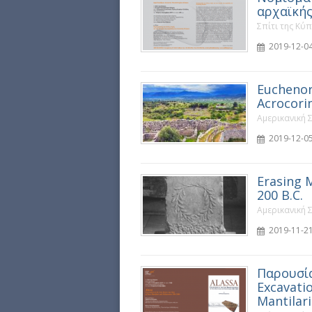
αρχαϊκής
Σπίτι της Κύ
2019-12-04
Euchenor
Acrocori
Αμερικανική 
2019-12-05
Erasing M
200 B.C.
Αμερικανική 
2019-11-21
Παρουσία
Excavati
Mantilar