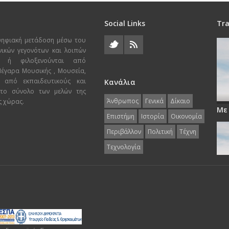
Social Links
Tra
ψηφιακή μετάδοση μέσω του
χνικών γεγονότων και λοιπών
ι ή φιλοξενούνται από
 Μέγαρα Μουσικής , Μουσεία,
 από εκπαιδευτικούς και
Κανάλια
 το σύνολο των μελών της
Άνθρωπος
Γενικά
Δίκαιο
ς χώρας.
Με
Επιστήμη
Ιστορία
Οικονομία
Περιβάλλον
Πολιτική
Τέχνη
Τεχνολογία