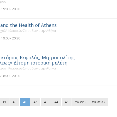
πρου
 19:00 - 20:30
 and the Health of Athens
Σχολή Κλασικών Σπουδών στην Αθήνα
 19:00 - 20:30
εκτάριος Κεφαλάς, Μητροπολίτης
εως» Δίτομη ιστορική μελέτη
Σχολή Κλασικών Σπουδών στην Αθήνα
 18:00 - 20:00
39
40
41
42
43
44
45
επόμενη ›
τελευταία »