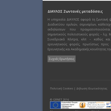
ΔΙΑΥΛΟΣ Ζωντανές μεταδόσεις
Η υπηρεσία ΔΙΑΥΛΟΣ αφορά τη ζωντανή 
Διαδικτύου ομιλιών, σεμιναρίων, καλλιτε
εκδηλώσεων που πραγματοποιούντα
σημαντικούς πολιτιστικούς φορείς – λ.χ.
Συνεδριακά Κέντρα, κλπ – καθώς και
ερευνητικούς φορείς, πρωτίστως προς
Ερευνητικής και Ακαδημαϊκής κοινότητας τη
Συχνές Ερωτήσεις
Πολιτική Cookies
|
Δήλωση Ιδιωτικότητας
© GRNET 2016