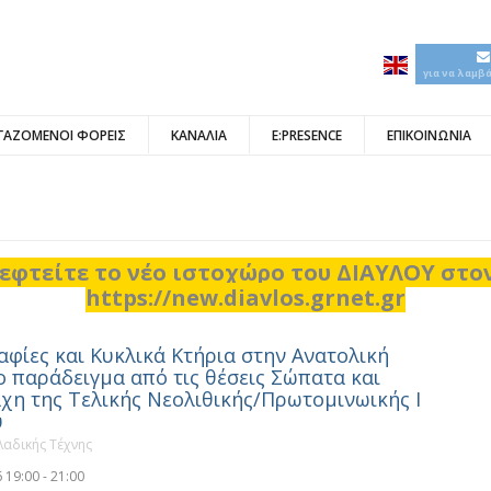
για να λαμβ
ΓΑΖΟΜΕΝΟΙ ΦΟΡΕΙΣ
ΚΑΝΑΛΙΑ
E:PRESENCE
ΕΠΙΚΟΙΝΩΝΙΑ
εφτείτε το νέο ιστοχώρο του ΔΙΑΥΛΟΥ στ
https://new.diavlos.grnet.gr
φίες και Κυκλικά Κτήρια στην Ανατολική
ο παράδειγμα από τις θέσεις Σώπατα και
η της Τελικής Νεολιθικής/Πρωτομινωικής Ι
υ
αδικής Τέχνης
 19:00 - 21:00