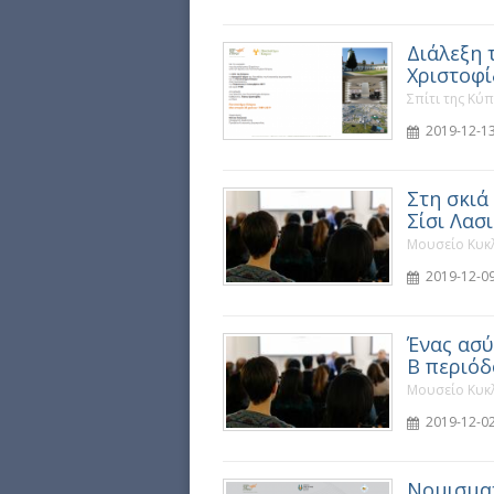
Διάλεξη
Χριστοφ
Σπίτι της Κύ
2019-12-13
Στη σκιά
Σίσι Λασ
Μουσείο Κυκλ
2019-12-09
Ένας ασύ
Β περιόδ
Μουσείο Κυκλ
2019-12-02
Νομισματ