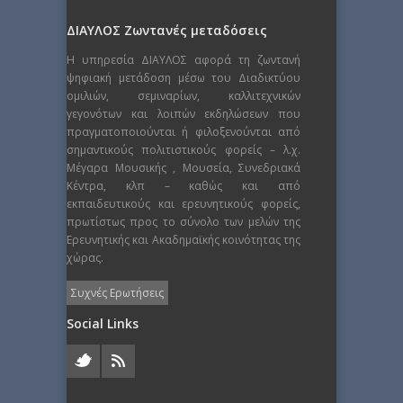
ΔΙΑΥΛΟΣ Ζωντανές μεταδόσεις
Η υπηρεσία ΔΙΑΥΛΟΣ αφορά τη ζωντανή
ψηφιακή μετάδοση μέσω του Διαδικτύου
ομιλιών, σεμιναρίων, καλλιτεχνικών
γεγονότων και λοιπών εκδηλώσεων που
πραγματοποιούνται ή φιλοξενούνται από
σημαντικούς πολιτιστικούς φορείς – λ.χ.
Μέγαρα Μουσικής , Μουσεία, Συνεδριακά
Κέντρα, κλπ – καθώς και από
εκπαιδευτικούς και ερευνητικούς φορείς,
πρωτίστως προς το σύνολο των μελών της
Ερευνητικής και Ακαδημαϊκής κοινότητας της
χώρας.
Συχνές Ερωτήσεις
Social Links