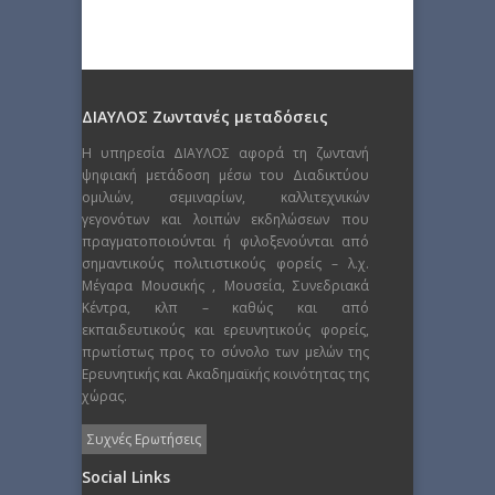
ΔΙΑΥΛΟΣ Ζωντανές μεταδόσεις
Η υπηρεσία ΔΙΑΥΛΟΣ αφορά τη ζωντανή
ψηφιακή μετάδοση μέσω του Διαδικτύου
ομιλιών, σεμιναρίων, καλλιτεχνικών
γεγονότων και λοιπών εκδηλώσεων που
πραγματοποιούνται ή φιλοξενούνται από
σημαντικούς πολιτιστικούς φορείς – λ.χ.
Μέγαρα Μουσικής , Μουσεία, Συνεδριακά
Κέντρα, κλπ – καθώς και από
εκπαιδευτικούς και ερευνητικούς φορείς,
πρωτίστως προς το σύνολο των μελών της
Ερευνητικής και Ακαδημαϊκής κοινότητας της
χώρας.
Συχνές Ερωτήσεις
Social Links