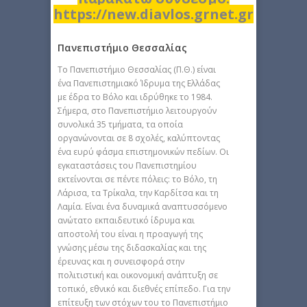
https://new.diavlos.grnet.gr
Πανεπιστήμιο Θεσσαλίας
Το Πανεπιστήμιο Θεσσαλίας (Π.Θ.) είναι
ένα Πανεπιστημιακό Ίδρυμα της Ελλάδας
με έδρα το Βόλο και ιδρύθηκε το 1984.
Σήμερα, στο Πανεπιστήμιο λειτουργούν
συνολικά 35 τμήματα, τα οποία
οργανώνονται σε 8 σχολές, καλύπτοντας
ένα ευρύ φάσμα επιστημονικών πεδίων. Οι
εγκαταστάσεις του Πανεπιστημίου
εκτείνονται σε πέντε πόλεις: το Βόλο, τη
Λάρισα, τα Τρίκαλα, την Καρδίτσα και τη
Λαμία. Είναι ένα δυναμικά αναπτυσσόμενο
ανώτατο εκπαιδευτικό ίδρυμα και
αποστολή του είναι η προαγωγή της
γνώσης μέσω της διδασκαλίας και της
έρευνας και η συνεισφορά στην
πολιτιστική και οικονομική ανάπτυξη σε
τοπικό, εθνικό και διεθνές επίπεδο. Για την
επίτευξη των στόχων του το Πανεπιστήμιο