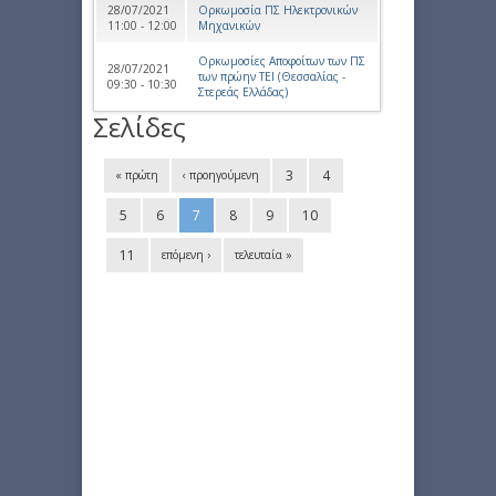
28/07/2021
Ορκωμοσία ΠΣ Ηλεκτρονικών
11:00 - 12:00
Μηχανικών
Ορκωμοσίες Αποφοίτων των ΠΣ
28/07/2021
των πρώην ΤΕΙ (Θεσσαλίας -
09:30 - 10:30
Στερεάς Ελλάδας)
Σελίδες
3
4
« πρώτη
‹ προηγούμενη
5
6
7
8
9
10
11
επόμενη ›
τελευταία »