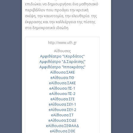
επιδιώκει να δημιουργήσει ένα μαθησιακό
περιβάλλον που προάγει την κριτική
σκέψη, την καινοτομία, την ελευθερία της
έκφρασης και την καλλιέργεια της πίστης
στα δημοκρατικά ιδεώδη.
http://www.uth.gr
Αίθουσες
Αμφιθέατρο "Ι.Κορδάτος"
Αμφιθέατρο "Δ.Σαράτσης"
Αμφιθέατρο "Ιπποκράτης"
Αίθουσα ΣΑΚΕ
eΑίθουσα ΠΘ
eΑίθουσα ΣΑΚΕ
eΑίθουσα ΠΣ-1
eΑίθουσα ΠΣ-2
eΑίθουσα ΣΓΕ
eΑίθουσα ΣΕΥ-1
eΑίθουσα ΣΕΥ-2
eΑίθουσα ΣΤ
eΑίθουσα ΣΟΔΕ
eΑίθουσα ΣΕΦΑΑΔ
eΑίθουσα ΣΘΕ