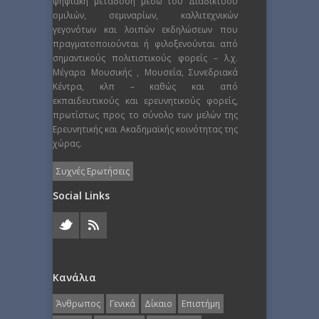
ψηφιακή μετάδοση μέσω του Διαδικτύου
ομιλιών, σεμιναρίων, καλλιτεχνικών
γεγονότων και λοιπών εκδηλώσεων που
πραγματοποιούνται ή φιλοξενούνται από
σημαντικούς πολιτιστικούς φορείς – λ.χ.
Μέγαρα Μουσικής , Μουσεία, Συνεδριακά
Κέντρα, κλπ – καθώς και από
εκπαιδευτικούς και ερευνητικούς φορείς,
πρωτίστως προς το σύνολο των μελών της
Ερευνητικής και Ακαδημαϊκής κοινότητας της
χώρας.
Συχνές Ερωτήσεις
Social Links
Κανάλια
Άνθρωπος
Γενικά
Δίκαιο
Επιστήμη