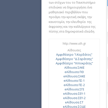
των στόχων του το Πανεπιστήμιο
επιδιώκει να δημιουργήσει ένα
μαθησιακό περιβάλλον που
προάγει την κριτική σκέψη, την
καινοτομία, την ελευθερία της
έκφρασης και την καλλιέργεια της
πίστης στα δημοκρατικά ιδεώδη.
http://www.uth.gr
Αίθουσες
Αμφιθέατρο "Ι.Κορδάτος"
Αμφιθέατρο "Δ.Σαράτσης"
Αμφιθέατρο "Ιπποκράτης"
Αίθουσα ΣΑΚΕ
eΑίθουσα ΠΘ
eΑίθουσα ΣΑΚΕ
eΑίθουσα ΠΣ-1
eΑίθουσα ΠΣ-2
eΑίθουσα ΣΓΕ
eΑίθουσα ΣΕΥ-1
eΑίθουσα ΣΕΥ-2
eΑίθουσα ΣΤ
eΑίθουσα ΣΟΔΕ