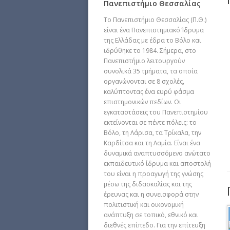
Πανεπιστήμιο Θεσσαλίας
Το Πανεπιστήμιο Θεσσαλίας (Π.Θ.)
είναι ένα Πανεπιστημιακό Ίδρυμα
της Ελλάδας με έδρα το Βόλο και
ιδρύθηκε το 1984. Σήμερα, στο
Πανεπιστήμιο λειτουργούν
συνολικά 35 τμήματα, τα οποία
οργανώνονται σε 8 σχολές,
καλύπτοντας ένα ευρύ φάσμα
επιστημονικών πεδίων. Οι
εγκαταστάσεις του Πανεπιστημίου
εκτείνονται σε πέντε πόλεις: το
Βόλο, τη Λάρισα, τα Τρίκαλα, την
Καρδίτσα και τη Λαμία. Είναι ένα
δυναμικά αναπτυσσόμενο ανώτατο
εκπαιδευτικό ίδρυμα και αποστολή
του είναι η προαγωγή της γνώσης
μέσω της διδασκαλίας και της
έρευνας και η συνεισφορά στην
πολιτιστική και οικονομική
ανάπτυξη σε τοπικό, εθνικό και
διεθνές επίπεδο. Για την επίτευξη