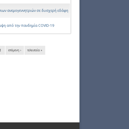
σιων ανεμογεννητριών σε δυσχερή εδάφη
αμψη από την πανδημία COVID-19
1
επόμενη ›
τελευταία »