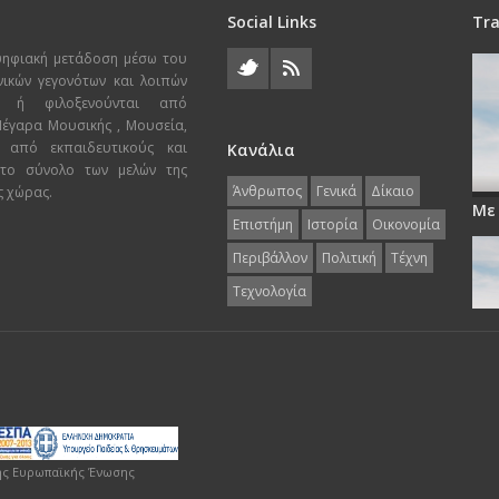
Social Links
Tra
ψηφιακή μετάδοση μέσω του
χνικών γεγονότων και λοιπών
ι ή φιλοξενούνται από
 Μέγαρα Μουσικής , Μουσεία,
 από εκπαιδευτικούς και
Κανάλια
 το σύνολο των μελών της
Άνθρωπος
Γενικά
Δίκαιο
ς χώρας.
Με
Επιστήμη
Ιστορία
Οικονομία
Περιβάλλον
Πολιτική
Τέχνη
Τεχνολογία
ης Ευρωπαϊκής Ένωσης