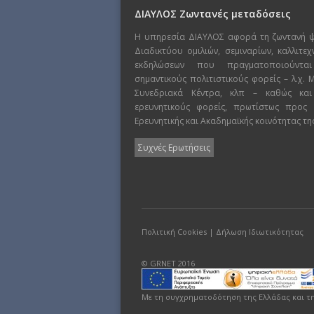
ΔΙΑΥΛΟΣ Ζωντανές μεταδόσεις
Η υπηρεσία ΔΙΑΥΛΟΣ αφορά τη ζωντανή 
Διαδικτύου ομιλιών, σεμιναρίων, καλλιτε
εκδηλώσεων που πραγματοποιούντα
σημαντικούς πολιτιστικούς φορείς – λ.χ.
Συνεδριακά Κέντρα, κλπ – καθώς και
ερευνητικούς φορείς, πρωτίστως προς
Ερευνητικής και Ακαδημαϊκής κοινότητας τη
Συχνές Ερωτήσεις
Πολιτική Cookies
|
Δήλωση Ιδιωτικότητας
© GRNET 2016
Με τη συγχρηματοδότηση της Ελλάδας και τ