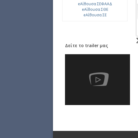
eΑίθουσα ΣΕΦΑΑΔ
eΑίθουσα ΣΘΕ
eΑίθουσα ΣΕ
Δείτε το trailer μας