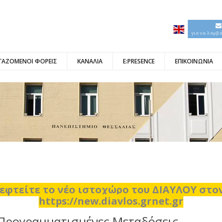
για να λαμβ
ΓΑΖΟΜΕΝΟΙ ΦΟΡΕΙΣ
ΚΑΝΑΛΙΑ
E:PRESENCE
ΕΠΙΚΟΙΝΩΝΙΑ
εφτείτε το νέο ιστοχώρο του ΔΙΑΥΛΟΥ στ
https://new.diavlos.grnet.gr
Προγραμματισμένες Μεταδόσεις