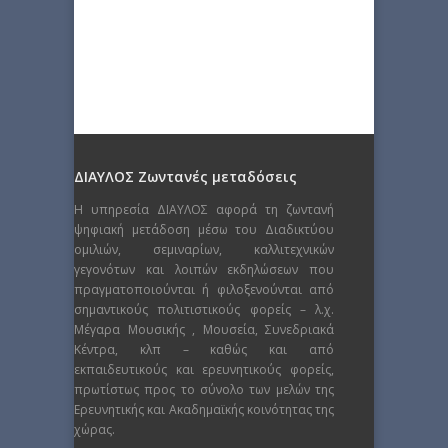
ΔΙΑΥΛΟΣ Ζωντανές μεταδόσεις
Η υπηρεσία ΔΙΑΥΛΟΣ αφορά τη ζωντανή
ψηφιακή μετάδοση μέσω του Διαδικτύου
ομιλιών, σεμιναρίων, καλλιτεχνικών
γεγονότων και λοιπών εκδηλώσεων που
πραγματοποιούνται ή φιλοξενούνται από
σημαντικούς πολιτιστικούς φορείς – λ.χ.
Μέγαρα Μουσικής , Μουσεία, Συνεδριακά
Κέντρα, κλπ – καθώς και από
εκπαιδευτικούς και ερευνητικούς φορείς,
πρωτίστως προς το σύνολο των μελών της
Ερευνητικής και Ακαδημαϊκής κοινότητας της
χώρας.