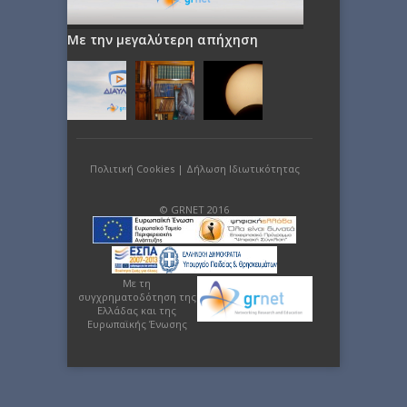
Με την μεγαλύτερη απήχηση
Πολιτική Cookies
|
Δήλωση Ιδιωτικότητας
© GRNET 2016
Με τη
συγχρηματοδότηση της
Ελλάδας και της
Ευρωπαϊκής Ένωσης