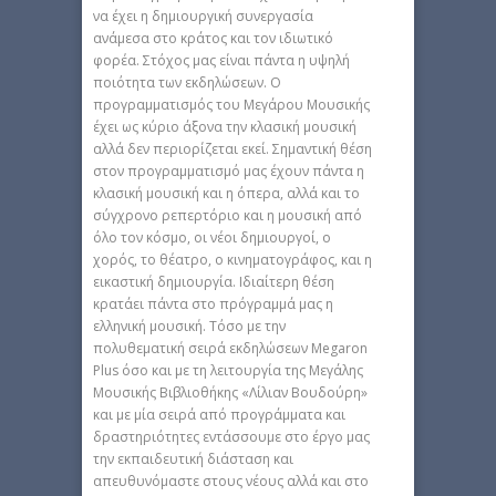
να έχει η δημιουργική συνεργασία
ανάμεσα στο κράτος και τον ιδιωτικό
φορέα. Στόχος μας είναι πάντα η υψηλή
ποιότητα των εκδηλώσεων. Ο
προγραμματισμός του Μεγάρου Μουσικής
έχει ως κύριο άξονα την κλασική μουσική
αλλά δεν περιορίζεται εκεί. Σημαντική θέση
στον προγραμματισμό μας έχουν πάντα η
κλασική μουσική και η όπερα, αλλά και το
σύγχρονο ρεπερτόριο και η μουσική από
όλο τον κόσμο, οι νέοι δημιουργοί, ο
χορός, το θέατρο, ο κινηματογράφος, και η
εικαστική δημιουργία. Ιδιαίτερη θέση
κρατάει πάντα στο πρόγραμμά μας η
ελληνική μουσική. Τόσο με την
πολυθεματική σειρά εκδηλώσεων Megaron
Plus όσο και με τη λειτουργία της Μεγάλης
Μουσικής Βιβλιοθήκης «Λίλιαν Βουδούρη»
και με μία σειρά από προγράμματα και
δραστηριότητες εντάσσουμε στο έργο μας
την εκπαιδευτική διάσταση και
απευθυνόμαστε στους νέους αλλά και στο