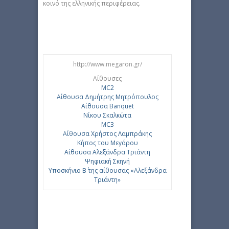
κοινό της ελληνικής περιφέρειας.
http://www.megaron.gr/
Αίθουσες
MC2
Αίθουσα Δημήτρης Μητρόπουλος
Αίθουσα Banquet
Νίκου Σκαλκώτα
MC3
Aίθουσα Χρήστος Λαμπράκης
Κήπος του Μεγάρου
Αίθουσα Αλεξάνδρα Τριάντη
Ψηφιακή Σκηνή
Υποσκήνιο Β΄ της αίθουσας «Αλεξάνδρα
Τριάντη»