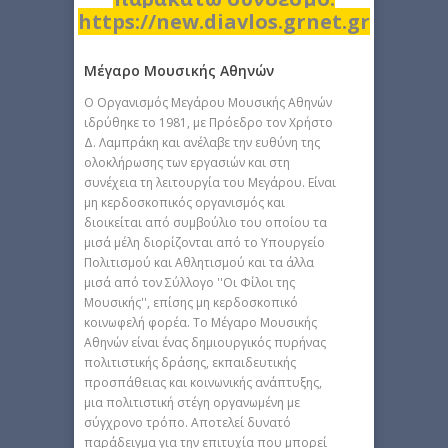
https://new.diavlos.grnet.gr
Μέγαρο Μουσικής Αθηνών
Ο Οργανισμός Μεγάρου Μουσικής Αθηνών
ιδρύθηκε το 1981, με Πρόεδρο τον Χρήστο
Δ. Λαμπράκη και ανέλαβε την ευθύνη της
ολοκλήρωσης των εργασιών και στη
συνέχεια τη λειτουργία του Μεγάρου. Eίναι
μη κερδοσκοπικός οργανισμός και
διοικείται από συμβούλιο του οποίου τα
μισά μέλη διορίζονται από το Υπουργείο
Πολιτισμού και Αθλητισμού και τα άλλα
μισά από τον Σύλλογο ''Οι Φίλοι της
Μουσικής'', επίσης μη κερδοσκοπικό
κοινωφελή φορέα. Το Μέγαρο Μουσικής
Αθηνών είναι ένας δημιουργικός πυρήνας
πολιτιστικής δράσης, εκπαιδευτικής
προσπάθειας και κοινωνικής ανάπτυξης,
μια πολιτιστική στέγη οργανωμένη με
σύγχρονο τρόπο. Αποτελεί δυνατό
παράδειγμα για την επιτυχία που μπορεί