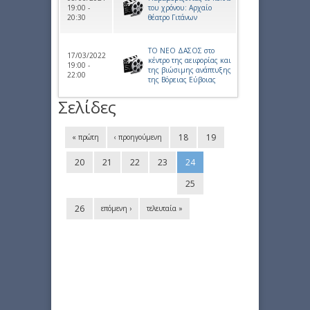
19:00 -
του χρόνου: Αρχαίο
20:30
θέατρο Γιτάνων
ΤΟ ΝΕΟ ΔΑΣΟΣ στο
17/03/2022
κέντρο της αειφορίας και
19:00 -
της βιώσιμης ανάπτυξης
22:00
της Βόρειας Εύβοιας
Σελίδες
18
19
« πρώτη
‹ προηγούμενη
20
21
22
23
24
25
26
επόμενη ›
τελευταία »