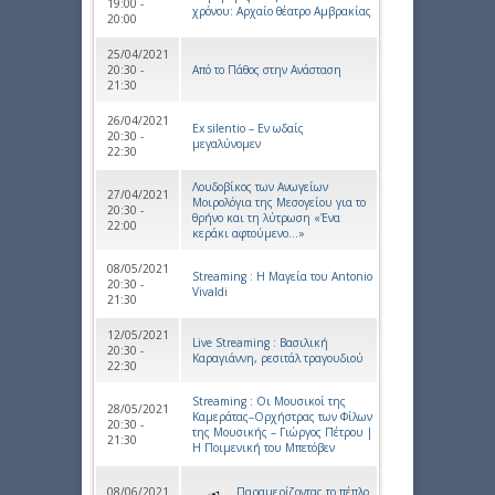
19:00 -
χρόνου: Αρχαίο θέατρο Αμβρακίας
20:00
25/04/2021
20:30 -
Από το Πάθος στην Ανάσταση
21:30
26/04/2021
Ex silentio – Εν ωδαίς
20:30 -
μεγαλύνομεν
22:30
Λουδοβίκος των Ανωγείων
27/04/2021
Μοιρολόγια της Μεσογείου για το
20:30 -
θρήνο και τη λύτρωση «Ένα
22:00
κεράκι αφτούμενο…»
08/05/2021
Streaming : Η Μαγεία του Antonio
20:30 -
Vivaldi
21:30
12/05/2021
Live Streaming : Βασιλική
20:30 -
Καραγιάννη, ρεσιτάλ τραγουδιού
22:30
Streaming : Οι Μουσικοί της
28/05/2021
Καμεράτας–Ορχήστρας των Φίλων
20:30 -
της Μουσικής – Γιώργος Πέτρου |
21:30
Η Ποιμενική του Μπετόβεν
08/06/2021
Παραμερίζοντας το πέπλο