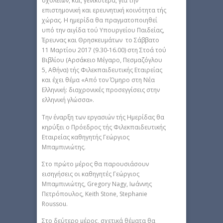
σχολείων, και, γενικότερα, για την
επιστημονική και ερευνητική κοινότητα τής
χώρας. Η ημερίδα θα πραγματοποιηθεί
υπό την αιγίδα τού Υπουργείου Παιδείας,
Έρευνας και Θρησκευμάτων το Σάββατο
11 Μαρτίου 2017 (9.30-16.00) στη Στοά τού
Βιβλίου (Αρσάκειο Μέγαρο, Πεσμαζόγλου
5, Αθήνα) τής Φιλεκπαιδευτικής Εταιρείας
και έχει θέμα «Από τον Όμηρο στη Νέα
Ελληνική: διαχρονικές προσεγγίσεις στην
ελληνική γλώσσα».
Την έναρξη των εργασιών τής Ημερίδας θα
κηρύξει ο Πρόεδρος τής Φιλεκπαιδευτικής
Εταιρείας καθηγητής Γεώργιος
Μπαμπινιώτης.
Στο πρώτο μέρος θα παρουσιάσουν
εισηγήσεις οι καθηγητές Γεώργιος
Μπαμπινιώτης, Gregory Nagy, Ιωάννης
Πετρόπουλος, Keith Stone, Stephanie
Roussou.
Στο δεύτερο μέρος, σχετικά θέματα θα