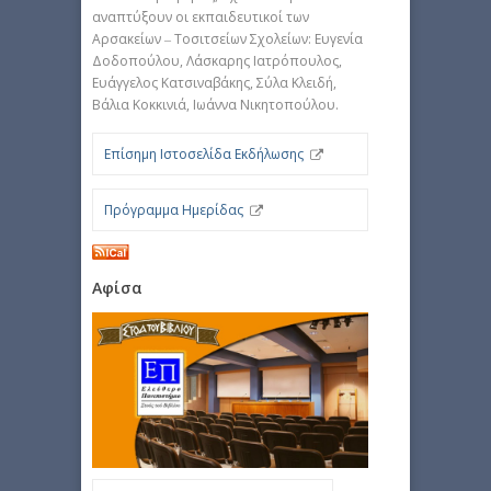
αναπτύξουν οι εκπαιδευτικοί των
Αρσακείων ‒ Τοσιτσείων Σχολείων: Ευγενία
Δοδοπούλου, Λάσκαρης Ιατρόπουλος,
Ευάγγελος Κατσιναβάκης, Σύλα Κλειδή,
Βάλια Κοκκινιά, Ιωάννα Νικητοπούλου.
Επίσημη Ιστοσελίδα Εκδήλωσης
Πρόγραμμα Ημερίδας
Αφίσα