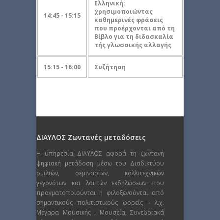
Ελληνική:
χρησιμοποιώντας
14:45 - 15:15
καθημερινές φράσεις
που προέρχονται από τη
Βίβλο για τη διδασκαλία
τής γλωσσικής αλλαγής
15:15 - 16:00
Συζήτηση
ΔΙΑΥΛΟΣ Ζωντανές μεταδόσεις
Η υπηρεσία ΔΙΑΥΛΟΣ αφορά τη ζωντανή
ψηφιακή μετάδοση μέσω του Διαδικτύου
ομιλιών, σεμιναρίων, καλλιτεχνικών
γεγονότων και λοιπών εκδηλώσεων που
πραγματοποιούνται ή φιλοξενούνται από
σημαντικούς πολιτιστικούς φορείς – λ.χ.
Μέγαρα Μουσικής , Μουσεία, Συνεδριακά