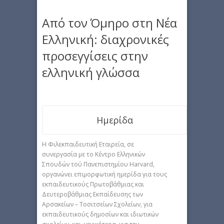
Από τον Όμηρο στη Νέα
Ελληνική: διαχρονικές
προσεγγίσεις στην
ελληνική γλώσσα
Ημερίδα
Η Φιλεκπαιδευτική Εταιρεία, σε
συνεργασία με το Κέντρο Ελληνικών
Σπουδών τού Πανεπιστημίου Harvard,
οργανώνει επιμορφωτική ημερίδα για τους
εκπαιδευτικούς Πρωτοβάθμιας και
Δευτεροβάθμιας Εκπαίδευσης των
Αρσακείων – Τοσιτσείων Σχολείων, για
εκπαιδευτικούς δημοσίων και ιδιωτικών