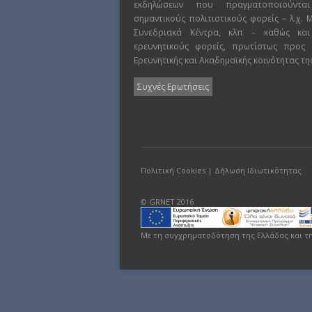
εκδηλώσεων που πραγματοποιούντα
σημαντικούς πολιτιστικούς φορείς – λ.χ.
Συνεδριακά Κέντρα, κλπ – καθώς και
ερευνητικούς φορείς, πρωτίστως προς
Ερευνητικής και Ακαδημαϊκής κοινότητας τη
Συχνές Ερωτήσεις
Πολιτική Cookies
|
Δήλωση Ιδιωτικότητας
© GRNET 2016
Με τη συγχρηματοδότηση της Ελλάδας και τ