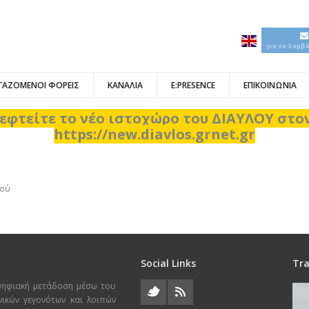
για να λαμβ
ΓΑΖΟΜΕΝΟΙ ΦΟΡΕΙΣ
ΚΑΝΑΛΙΑ
E:PRESENCE
ΕΠΙΚΟΙΝΩΝΙΑ
εφτείτε το νέο ιστοχώρο του ΔΙΑΥΛΟΥ στ
https://new.diavlos.grnet.gr
κού
Social Links
Tra
ψηφιακή μετάδοση μέσω του
χνικών γεγονότων και λοιπών