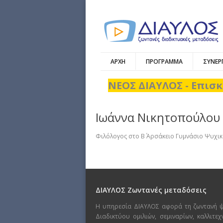
ΑΡΧΗ
ΠΡΟΓΡΑΜΜΑ
ΣΥΝΕΡ
ΝΕΟΣ ΔΙΑΥΛΟΣ - Επισκ
Ιωάννα Νικητοπούλου
Φιλόλογος στο Β΄ Αρσάκειο Γυμνάσιο Ψυχι
ΔΙΑΥΛΟΣ Ζωντανές μεταδόσεις
Η υπηρεσία ΔΙΑΥΛΟΣ αφορά τη ζωντανή 
Διαδικτύου ομιλιών, σεμιναρίων, καλλιτε