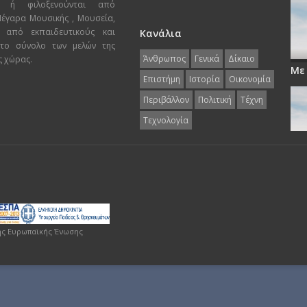
ι ή φιλοξενούνται από
 Μέγαρα Μουσικής , Μουσεία,
 από εκπαιδευτικούς και
Κανάλια
 το σύνολο των μελών της
Άνθρωπος
Γενικά
Δίκαιο
ς χώρας.
Με
Επιστήμη
Ιστορία
Οικονομία
Περιβάλλον
Πολιτική
Τέχνη
Τεχνολογία
ης Ευρωπαϊκής Ένωσης