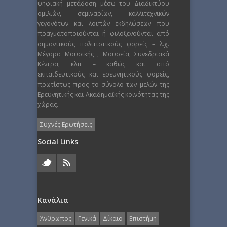
ψηφιακή μετάδοση μέσω του Διαδικτύου
ομιλιών, σεμιναρίων, καλλιτεχνικών
γεγονότων και λοιπών εκδηλώσεων που
πραγματοποιούνται ή φιλοξενούνται από
σημαντικούς πολιτιστικούς φορείς – λ.χ.
Μέγαρα Μουσικής , Μουσεία, Συνεδριακά
Κέντρα, κλπ – καθώς και από
εκπαιδευτικούς και ερευνητικούς φορείς,
πρωτίστως προς το σύνολο των μελών της
Ερευνητικής και Ακαδημαϊκής κοινότητας της
χώρας.
Συχνές Ερωτήσεις
Social Links
Κανάλια
Άνθρωπος
Γενικά
Δίκαιο
Επιστήμη