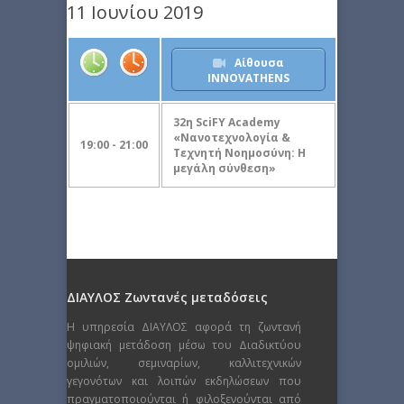
11 Ιουνίου 2019
Αίθουσα
INNOVATHENS
32η SciFY Academy
«Νανοτεχνολογία &
19:00 - 21:00
Τεχνητή Νοημοσύνη: Η
μεγάλη σύνθεση»
ΔΙΑΥΛΟΣ Ζωντανές μεταδόσεις
Η υπηρεσία ΔΙΑΥΛΟΣ αφορά τη ζωντανή
ψηφιακή μετάδοση μέσω του Διαδικτύου
ομιλιών, σεμιναρίων, καλλιτεχνικών
γεγονότων και λοιπών εκδηλώσεων που
πραγματοποιούνται ή φιλοξενούνται από