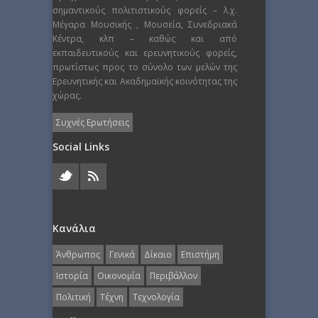
σημαντικούς πολιτιστικούς φορείς – λ.χ.
Μέγαρα Μουσικής , Μουσεία, Συνεδριακά
Κέντρα, κλπ – καθώς και από
εκπαιδευτικούς και ερευνητικούς φορείς,
πρωτίστως προς το σύνολο των μελών της
Ερευνητικής και Ακαδημαϊκής κοινότητας της
χώρας.
Συχνές Ερωτήσεις
Social Links
Κανάλια
Άνθρωπος
Γενικά
Δίκαιο
Επιστήμη
Ιστορία
Οικονομία
Περιβάλλον
Πολιτική
Τέχνη
Τεχνολογία