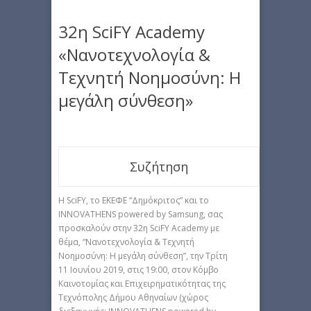
32η SciFY Academy
«Νανοτεχνολογία &
Τεχνητή Νοημοσύνη: Η
μεγάλη σύνθεση»
Συζήτηση
Η SciFY, το ΕΚΕΦΕ “Δημόκριτος” και το
INNOVATHENS powered by Samsung, σας
προσκαλούν στην 32η SciFY Academy με
θέμα, “Νανοτεχνολογία & Τεχνητή
Νοημοσύνη: Η μεγάλη σύνθεση”, την Τρίτη
11 Ιουνίου 2019, στις 19:00, στον Κόμβο
Καινοτομίας και Επιχειρηματικότητας της
Τεχνόπολης Δήμου Αθηναίων (χώρος