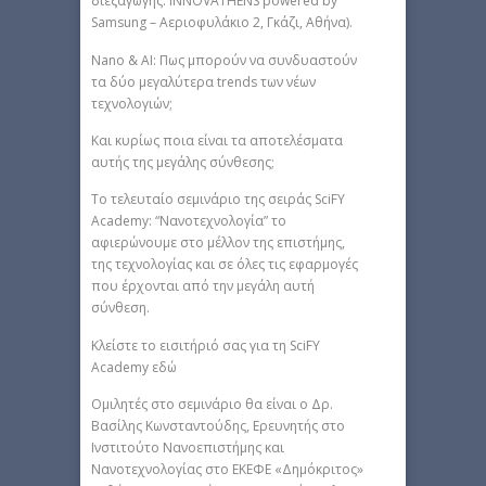
διεξαγωγής: INNOVATHENS powered by
Samsung – Αεριοφυλάκιο 2, Γκάζι, Αθήνα).
Nano & AI: Πως μπορούν να συνδυαστούν
τα δύο μεγαλύτερα trends των νέων
τεχνολογιών;
Και κυρίως ποια είναι τα αποτελέσματα
αυτής της μεγάλης σύνθεσης;
Το τελευταίο σεμινάριο της σειράς SciFY
Academy: “Νανοτεχνολογία” το
αφιερώνουμε στο μέλλον της επιστήμης,
της τεχνολογίας και σε όλες τις εφαρμογές
που έρχονται από την μεγάλη αυτή
σύνθεση.
Κλείστε το εισιτήριό σας για τη SciFY
Academy εδώ
Ομιλητές στο σεμινάριο θα είναι ο Δρ.
Βασίλης Κωνσταντούδης, Ερευνητής στο
Ινστιτούτο Νανοεπιστήμης και
Νανοτεχνολογίας στο ΕΚΕΦΕ «Δημόκριτος»