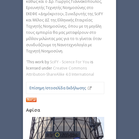
καθώς και ο Δρ. Γιώργος Γιαννακόπουλος,
Ερευνητής Τεχνητής Νοημοσύνης στο
ΕΚΕΦΕ «Δημόκριτος», Συνιδρυτής της SciFY
και Μέλος ΔΣ της Ελληνικής Εταιρείας
Τεχνητής Νοημοσύνης, όπου με τη μεγάλη
τους εμπειρία θα μας μεταφέρουν στο
μέλλον μιλώντας μας για το τι γίνεται όταν
συνδυάζουμε τη Νανοτεχνολογία με
Τεχνητή Νοημοσύνη.
'This work by
SciFY - Science For You
is
licensed under
Creative Commons
Attribution-ShareAlike 4.0 International
Επίσημη Ιστοσελίδα Εκδήλωσης
Αφίσα