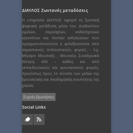
ΔΙΑΥΛΟΣ Ζωντανές μεταδόσεις
Η υπηρεσία ΔΙΑΥΛΟΣ αφορά τη ζωντανή
ψηφιακή μετάδοση μέσω του Διαδικτύου
ομιλιών, σεμιναρίων, καλλιτεχνικών
γεγονότων και λοιπών εκδηλώσεων που
πραγματοποιούνται ή φιλοξενούνται από
σημαντικούς πολιτιστικούς φορείς – λ.χ.
Μέγαρα Μουσικής , Μουσεία, Συνεδριακά
Κέντρα, κλπ – καθώς και από
εκπαιδευτικούς και ερευνητικούς φορείς,
πρωτίστως προς το σύνολο των μελών της
Ερευνητικής και Ακαδημαϊκής κοινότητας της
χώρας.
Συχνές Ερωτήσεις
Social Links