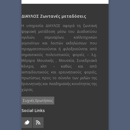
ΔΙΑΥΛΟΣ Ζωντανές μεταδόσεις
Η υπηρεσία ΔΙΑΥΛΟΣ αφορά τη ζωντανή
ψηφιακή μετάδοση μέσω του Διαδικτύου
ομιλιών, σεμιναρίων, καλλιτεχνικών
γεγονότων και λοιπών εκδηλώσεων που
πραγματοποιούνται ή φιλοξενούνται από
σημαντικούς πολιτιστικούς φορείς – λ.χ.
Μέγαρα Μουσικής , Μουσεία, Συνεδριακά
Κέντρα, κλπ – καθώς και από
εκπαιδευτικούς και ερευνητικούς φορείς,
πρωτίστως προς το σύνολο των μελών της
Ερευνητικής και Ακαδημαϊκής κοινότητας της
χώρας.
Συχνές Ερωτήσεις
Social Links