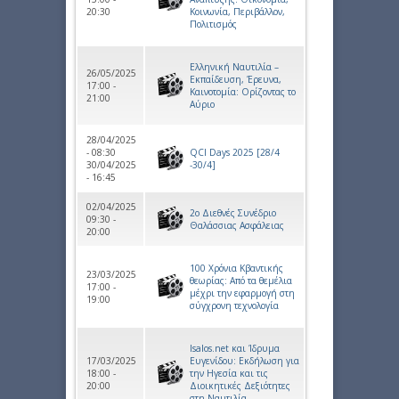
20:30
Κοινωνία, Περιβάλλον,
Πολιτισμός
Ελληνική Ναυτιλία –
26/05/2025
Εκπαίδευση, Έρευνα,
17:00 -
Καινοτομία: Ορίζοντας το
21:00
Αύριο
28/04/2025
- 08:30
QCI Days 2025 [28/4
30/04/2025
-30/4]
- 16:45
02/04/2025
2ο Διεθνές Συνέδριο
09:30 -
Θαλάσσιας Ασφάλειας
20:00
100 Χρόνια Κβαντικής
23/03/2025
θεωρίας: Από τα θεμέλια
17:00 -
μέχρι την εφαρμογή στη
19:00
σύγχρονη τεχνολογία
Isalos.net και Ίδρυμα
17/03/2025
Ευγενίδου: Εκδήλωση για
18:00 -
την Ηγεσία και τις
20:00
Διοικητικές Δεξιότητες
στη Ναυτιλία