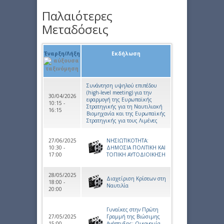
Παλαιότερες
Μεταδόσεις
Έναρξη/Λήξη
Εκδήλωση
Συνάντηση υψηλού επιπέδου
(high-level meeting) για την
30/04/2026
εφαρμογή της Ευρωπαϊκής
10:15 -
Στρατηγικής για τη Ναυτιλιακή
16:15
Βιομηχανία και της Ευρωπαϊκής
Στρατηγικής για τους Λιμένες
27/06/2025
ΝΗΣΙΩΤΙΚΟΤΗΤΑ:
10:30 -
ΔΗΜΟΣΙΑ ΠΟΛΙΤΙΚΗ ΚΑΙ
17:00
ΤΟΠΙΚΗ ΑΥΤΟΔΙΟΙΚΗΣΗ
28/05/2025
Διαχείριση Κρίσεων στη
18:00 -
Ναυτιλία
20:00
Γυναίκες στην Πρώτη
27/05/2025
Γραμμή της Βιώσιμης
15:00 -
Ανάπτυξης: Οικονομία,