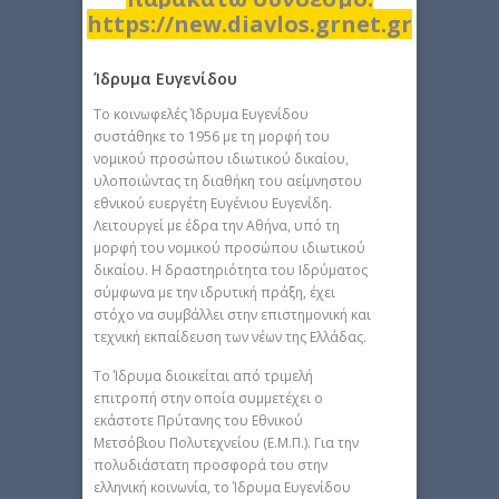
https://new.diavlos.grnet.gr
Ίδρυμα Ευγενίδου
Το κοινωφελές Ίδρυμα Ευγενίδου
συστάθηκε το 1956 με τη μορφή του
νομικού προσώπου ιδιωτικού δικαίου,
υλοποιώντας τη διαθήκη του αείμνηστου
εθνικού ευεργέτη Ευγένιου Ευγενίδη.
Λειτουργεί με έδρα την Αθήνα, υπό τη
μορφή του νομικού προσώπου ιδιωτικού
δικαίου. Η δραστηριότητα του Ιδρύματος
σύμφωνα με την ιδρυτική πράξη, έχει
στόχο να συμβάλλει στην επιστημονική και
τεχνική εκπαίδευση των νέων της Ελλάδας.
Το Ίδρυμα διοικείται από τριμελή
επιτροπή στην οποία συμμετέχει ο
εκάστοτε Πρύτανης του Εθνικού
Μετσόβιου Πολυτεχνείου (Ε.Μ.Π.). Για την
πολυδιάστατη προσφορά του στην
ελληνική κοινωνία, το Ίδρυμα Ευγενίδου