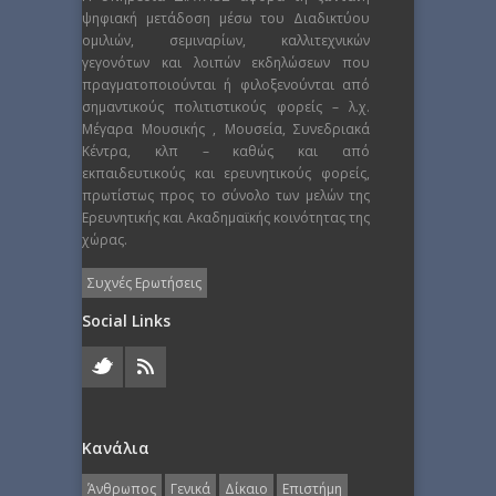
ψηφιακή μετάδοση μέσω του Διαδικτύου
ομιλιών, σεμιναρίων, καλλιτεχνικών
γεγονότων και λοιπών εκδηλώσεων που
πραγματοποιούνται ή φιλοξενούνται από
σημαντικούς πολιτιστικούς φορείς – λ.χ.
Μέγαρα Μουσικής , Μουσεία, Συνεδριακά
Κέντρα, κλπ – καθώς και από
εκπαιδευτικούς και ερευνητικούς φορείς,
πρωτίστως προς το σύνολο των μελών της
Ερευνητικής και Ακαδημαϊκής κοινότητας της
χώρας.
Συχνές Ερωτήσεις
Social Links
Κανάλια
Άνθρωπος
Γενικά
Δίκαιο
Επιστήμη