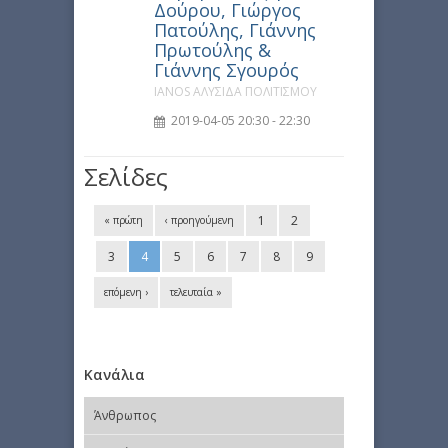
Δούρου, Γιώργος
Πατούλης, Γιάννης
Πρωτούλης &
Γιάννης Σγουρός
IANOS ΑΛΥΣΙΔΑ ΠΟΛΙΤΙΣΜΟΥ
2019-04-05 20:30 - 22:30
Σελίδες
1
2
« πρώτη
‹ προηγούμενη
3
4
5
6
7
8
9
επόμενη ›
τελευταία »
Κανάλια
Άνθρωπος