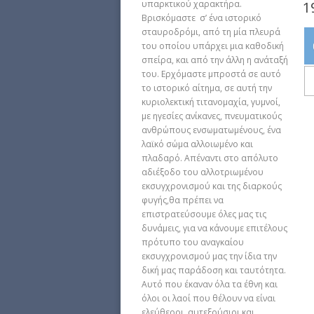
1
υπαρκτικού χαρακτήρα.
Βρισκόμαστε σ’ ένα ιστορικό
σταυροδρόμι, από τη μία πλευρά
του οποίου υπάρχει μια καθοδική
σπείρα, και από την άλλη η ανάταξή
του. Ερχόμαστε μπροστά σε αυτό
το ιστορικό αίτημα, σε αυτή την
κυριολεκτική τιτανομαχία, γυμνοί,
με ηγεσίες ανίκανες, πνευματικούς
ανθρώπους ενσωματωμένους, ένα
λαϊκό σώμα αλλοιωμένο και
πλαδαρό. Απέναντι στο απόλυτο
αδιέξοδο του αλλοτριωμένου
εκσυγχρονισμού και της διαρκούς
φυγής,θα πρέπει να
επιστρατεύσουμε όλες μας τις
δυνάμεις, για να κάνουμε επιτέλους
πρότυπο του αναγκαίου
εκσυγχρονισμού μας την ίδια την
δική μας παράδοση και ταυτότητα.
Αυτό που έκαναν όλα τα έθνη και
όλοι οι λαοί που θέλουν να είναι
ελεύθεροι, αυτεξούσιοι και