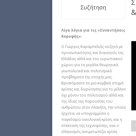
Σ
Συζήτηση
&
Λίγα λόγια για τις «Συναντήσεις
Κορυφής»:
Ο Γιώργος Καραμπελιάς συζητά με
προσωπικότητες και διανοητές της
Ελλάδας αλλά και του ευρωπαϊκού
χώρου για τα μεγάλα θεωρητικά,
γεωπολιτικά και πολιτισμικά
προβλήματα της εποχής μας.
Βρισκόμαστε σε μια κομβική στιγμή
κρίσης και διερώτησης για το μέλλον
όχι μόνον του πολιτισμού αλλά και
της ίδιας της παρουσίας του
ανθρώπου στον πλανήτη, την οποία
έρχεται να υπογραμμίσει η
παγκόσμια οικολογική κρίση, και η
επέκταση της τεχνοφύσης, ενώ ο
ελληνισμός αντιμετωπίζει κρίση