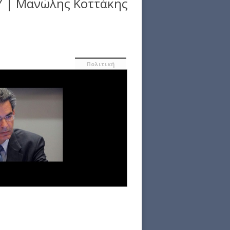
Υ | Μανώλης Κοττάκης
Πολιτική