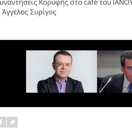
υναντήσεις Κορυφής στο café του ΙΑΝΟ
 Άγγελος Συρίγος