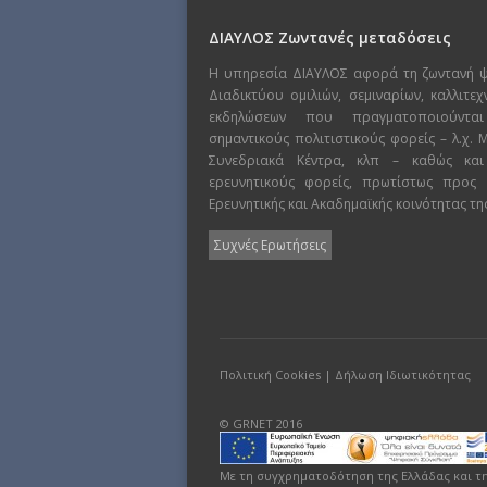
ΔΙΑΥΛΟΣ Ζωντανές μεταδόσεις
Η υπηρεσία ΔΙΑΥΛΟΣ αφορά τη ζωντανή 
Διαδικτύου ομιλιών, σεμιναρίων, καλλιτε
εκδηλώσεων που πραγματοποιούντα
σημαντικούς πολιτιστικούς φορείς – λ.χ.
Συνεδριακά Κέντρα, κλπ – καθώς και
ερευνητικούς φορείς, πρωτίστως προς
Ερευνητικής και Ακαδημαϊκής κοινότητας τη
Συχνές Ερωτήσεις
Πολιτική Cookies
|
Δήλωση Ιδιωτικότητας
© GRNET 2016
Με τη συγχρηματοδότηση της Ελλάδας και τ