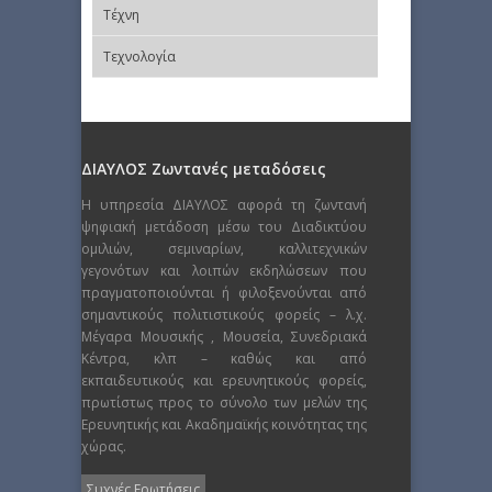
Τέχνη
Τεχνολογία
ΔΙΑΥΛΟΣ Ζωντανές μεταδόσεις
Η υπηρεσία ΔΙΑΥΛΟΣ αφορά τη ζωντανή
ψηφιακή μετάδοση μέσω του Διαδικτύου
ομιλιών, σεμιναρίων, καλλιτεχνικών
γεγονότων και λοιπών εκδηλώσεων που
πραγματοποιούνται ή φιλοξενούνται από
σημαντικούς πολιτιστικούς φορείς – λ.χ.
Μέγαρα Μουσικής , Μουσεία, Συνεδριακά
Κέντρα, κλπ – καθώς και από
εκπαιδευτικούς και ερευνητικούς φορείς,
πρωτίστως προς το σύνολο των μελών της
Ερευνητικής και Ακαδημαϊκής κοινότητας της
χώρας.
Συχνές Ερωτήσεις