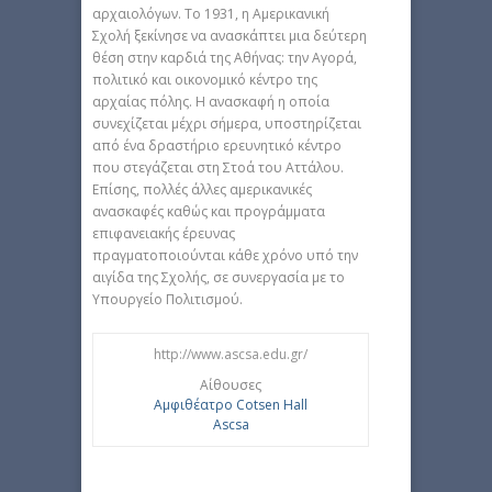
αρχαιολόγων. Το 1931, η Αμερικανική
Σχολή ξεκίνησε να ανασκάπτει μια δεύτερη
θέση στην καρδιά της Αθήνας: την Αγορά,
πολιτικό και οικονομικό κέντρο της
αρχαίας πόλης. Η ανασκαφή η οποία
συνεχίζεται μέχρι σήμερα, υποστηρίζεται
από ένα δραστήριο ερευνητικό κέντρο
που στεγάζεται στη Στοά του Αττάλου.
Επίσης, πολλές άλλες αμερικανικές
ανασκαφές καθώς και προγράμματα
επιφανειακής έρευνας
πραγματοποιούνται κάθε χρόνο υπό την
αιγίδα της Σχολής, σε συνεργασία με το
Υπουργείο Πολιτισμού.
http://www.ascsa.edu.gr/
Αίθουσες
Αμφιθέατρο Cotsen Hall
Ascsa