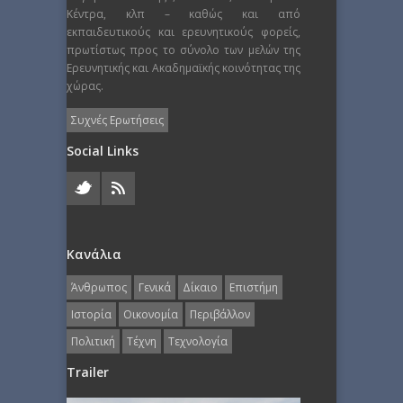
Κέντρα, κλπ – καθώς και από
εκπαιδευτικούς και ερευνητικούς φορείς,
πρωτίστως προς το σύνολο των μελών της
Ερευνητικής και Ακαδημαϊκής κοινότητας της
χώρας.
Συχνές Ερωτήσεις
Social Links
Κανάλια
Άνθρωπος
Γενικά
Δίκαιο
Επιστήμη
Ιστορία
Οικονομία
Περιβάλλον
Πολιτική
Τέχνη
Τεχνολογία
Trailer