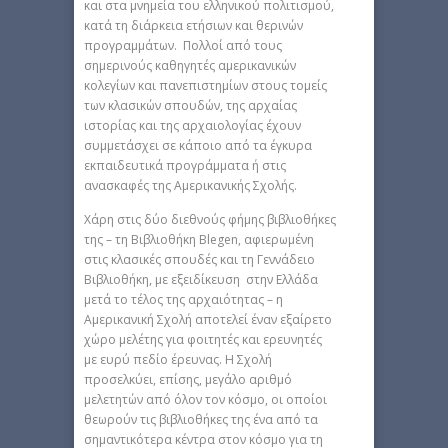
και στα μνημεία του ελληνικού πολιτισμού,
κατά τη διάρκεια ετήσιων και θερινών
προγραμμάτων. Πολλοί από τους
σημερινούς καθηγητές αμερικανικών
κολεγίων και πανεπιστημίων στους τομείς
των κλασικών σπουδών, της αρχαίας
ιστορίας και της αρχαιολογίας έχουν
συμμετάσχει σε κάποιο από τα έγκυρα
εκπαιδευτικά προγράμματα ή στις
ανασκαφές της Αμερικανικής Σχολής.
Χάρη στις δύο διεθνούς φήμης βιβλιοθήκες
της – τη Βιβλιοθήκη Blegen, αφιερωμένη
στις κλασικές σπουδές και τη Γεννάδειο
Βιβλιοθήκη, με εξειδίκευση στην Ελλάδα
μετά το τέλος της αρχαιότητας – η
Αμερικανική Σχολή αποτελεί έναν εξαίρετο
χώρο μελέτης για φοιτητές και ερευνητές
με ευρύ πεδίο έρευνας. Η Σχολή
προσελκύει, επίσης, μεγάλο αριθμό
μελετητών από όλον τον κόσμο, οι οποίοι
θεωρούν τις βιβλιοθήκες της ένα από τα
σημαντικότερα κέντρα στον κόσμο για τη