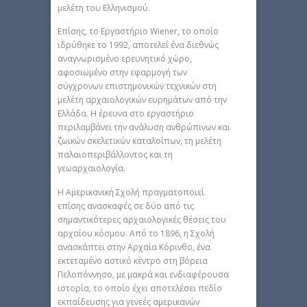
μελέτη του Ελληνισμού.
Επίσης, το Εργαστήριο Wiener, το οποίο
ιδρύθηκε το 1992, αποτελεί ένα διεθνώς
αναγνωρισμένο ερευνητικό χώρο,
αφοσιωμένο στην εφαρμογή των
σύγχρονων επιστημονικών τεχνικών στη
μελέτη αρχαιολογικών ευρημάτων από την
Ελλάδα. Η έρευνα στο εργαστήριο
περιλαμβάνει την ανάλυση ανθρώπινων και
ζωικών σκελετικών καταλοίπων, τη μελέτη
παλαιοπεριβάλλοντος και τη
γεωαρχαιολογία.
H Αμερικανική Σχολή πραγματοποιεί
επίσης ανασκαφές σε δύο από τις
σημαντικότερες αρχαιολογικές θέσεις του
αρχαίου κόσμου. Από το 1896, η Σχολή
ανασκάπτει στην Αρχαία Κόρινθο, ένα
εκτεταμένο αστικό κέντρο στη βόρεια
Πελοπόννησο, με μακρά και ενδιαφέρουσα
ιστορία, το οποίο έχει αποτελέσει πεδίο
εκπαίδευσης για γενεές αμερικανών