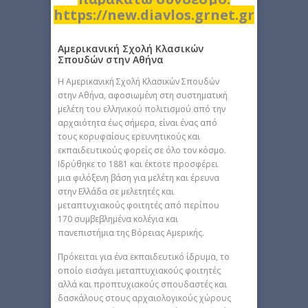
https://new.diavlos.grnet.gr
Αμερικανική Σχολή Κλασικών
Σπουδών στην Αθήνα
H Αμερικανική Σχολή Κλασικών Σπουδών
στην Αθήνα, αφοσιωμένη στη συστηματική
μελέτη του ελληνικού πολιτισμού από την
αρχαιότητα έως σήμερα, είναι ένας από
τους κορυφαίους ερευνητικούς και
εκπαιδευτικούς φορείς σε όλο τον κόσμο.
Ιδρύθηκε το 1881 και έκτοτε προσφέρει
μια φιλόξενη βάση για μελέτη και έρευνα
στην Ελλάδα σε μελετητές και
μεταπτυχιακούς φοιτητές από περίπου
170 συμβεβλημένα κολέγια και
πανεπιστήμια της Βόρειας Αμερικής.
Πρόκειται για ένα εκπαιδευτικό ίδρυμα, το
οποίο εισάγει μεταπτυχιακούς φοιτητές
αλλά και προπτυχιακούς σπουδαστές και
δασκάλους στους αρχαιολογικούς χώρους