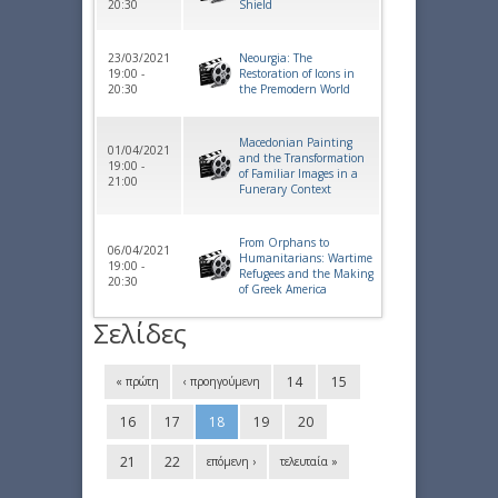
20:30
Shield
23/03/2021
Neourgia: The
19:00 -
Restoration of Icons in
20:30
the Premodern World
Macedonian Painting
01/04/2021
and the Transformation
19:00 -
of Familiar Images in a
21:00
Funerary Context
From Orphans to
06/04/2021
Humanitarians: Wartime
19:00 -
Refugees and the Making
20:30
of Greek America
Σελίδες
14
15
« πρώτη
‹ προηγούμενη
16
17
18
19
20
21
22
επόμενη ›
τελευταία »