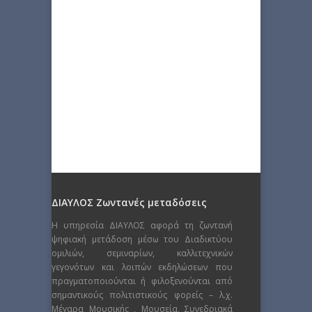
ΔΙΑΥΛΟΣ Ζωντανές μεταδόσεις
Η υπηρεσία ΔΙΑΥΛΟΣ αφορά τη ζωντανή
ψηφιακή μετάδοση μέσω του Διαδικτύου
ομιλιών, σεμιναρίων, καλλιτεχνικών
γεγονότων και λοιπών εκδηλώσεων που
πραγματοποιούνται ή φιλοξενούνται από
σημαντικούς πολιτιστικούς φορείς – λ.χ.
Μέγαρα Μουσικής , Μουσεία, Συνεδριακά