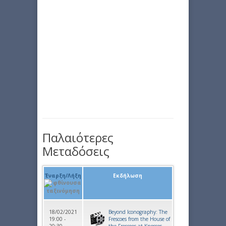
Παλαιότερες
Μεταδόσεις
Έναρξη/Λήξη
Εκδήλωση
18/02/2021
Beyond Iconography: The
19:00 -
Frescoes from the House of
20:30
the Frescoes at Knossos