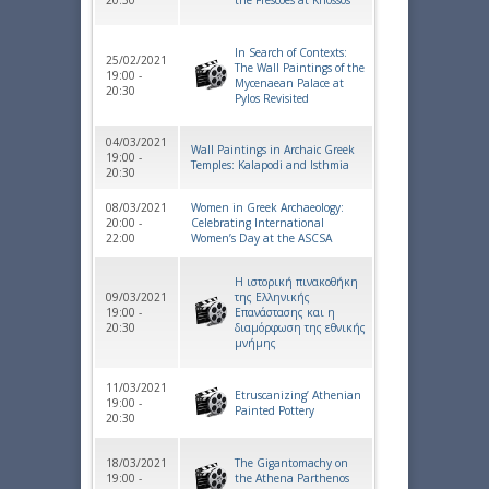
In Search of Contexts:
25/02/2021
The Wall Paintings of the
19:00 -
Mycenaean Palace at
20:30
Pylos Revisited
04/03/2021
Wall Paintings in Archaic Greek
19:00 -
Temples: Kalapodi and Isthmia
20:30
08/03/2021
Women in Greek Archaeology:
20:00 -
Celebrating International
22:00
Women’s Day at the ASCSA
Η ιστορική πινακοθήκη
09/03/2021
της Ελληνικής
19:00 -
Επανάστασης και η
20:30
διαμόρφωση της εθνικής
μνήμης
11/03/2021
Etruscanizing’ Athenian
19:00 -
Painted Pottery
20:30
18/03/2021
The Gigantomachy on
19:00 -
the Athena Parthenos