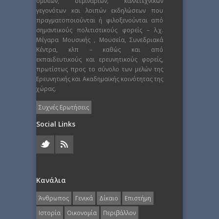
ομιλιών, σεμιναρίων, καλλιτεχνικών
γεγονότων και λοιπών εκδηλώσεων που
πραγματοποιούνται ή φιλοξενούνται από
σημαντικούς πολιτιστικούς φορείς – λ.χ.
Μέγαρα Μουσικής , Μουσεία, Συνεδριακά
Κέντρα, κλπ – καθώς και από
εκπαιδευτικούς και ερευνητικούς φορείς,
πρωτίστως προς το σύνολο των μελών της
Ερευνητικής και Ακαδημαϊκής κοινότητας της
χώρας.
Συχνές Ερωτήσεις
Social Links
Κανάλια
Άνθρωπος
Γενικά
Δίκαιο
Επιστήμη
Ιστορία
Οικονομία
Περιβάλλον