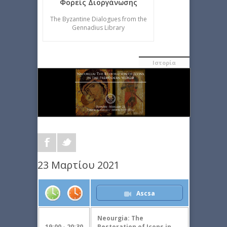
Φορείς Διοργάνωσης
The Byzantine Dialogues from the
Gennadius Library
Ιστορία
23 Μαρτίου 2021
Ascsa
Neourgia: The
19:00 - 20:30
Restoration of Icons in