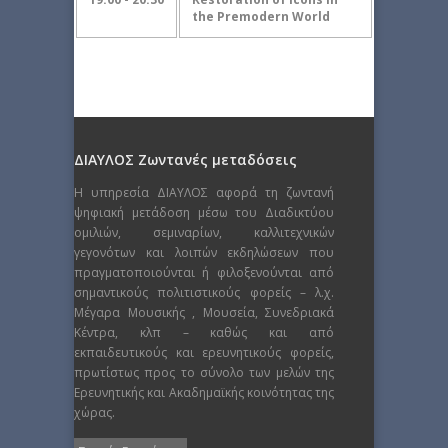
the Premodern World
ΔΙΑΥΛΟΣ Ζωντανές μεταδόσεις
Η υπηρεσία ΔΙΑΥΛΟΣ αφορά τη ζωντανή
ψηφιακή μετάδοση μέσω του Διαδικτύου
ομιλιών, σεμιναρίων, καλλιτεχνικών
γεγονότων και λοιπών εκδηλώσεων που
πραγματοποιούνται ή φιλοξενούνται από
σημαντικούς πολιτιστικούς φορείς – λ.χ.
Μέγαρα Μουσικής , Μουσεία, Συνεδριακά
Κέντρα, κλπ – καθώς και από
εκπαιδευτικούς και ερευνητικούς φορείς,
πρωτίστως προς το σύνολο των μελών της
Ερευνητικής και Ακαδημαϊκής κοινότητας της
χώρας.