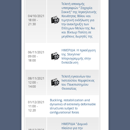
Tελετή απονοµής
υποτροφιών "Ζαχαρία
Σακκή" της Ισραηλιτικής
04/10/2021
Κοινότητας Βόλου και
18:00 -
τιμητική εκδήλωση για
21:30
την ανακήρυξη των
Επίτιμων Μελών της Άνι
και Βίκτωρ Πολίτη σε
μεγάλους δωρητές της
ΗΜΕΡΙΔΑ: Η προσέγγιση
06/11/2021
της Storyline/
09:00 -
Ιστοριογραμμής στην
18:00
Εκπαίδευση
Τελετή εγκαινίων του
08/11/2021
Ινστιτούτου Κομφούκιος
12:00 -
του Πανεπιστημίου
14:00
Θεσσαλίας
Buckling, restabilization and
01/12/2021
dynamics of extremely deformable
11:00 -
structures subject to
12:20
configurational forces
ΗΜΕΡΙΔΑ "Δομικό
πλαίσιο για την