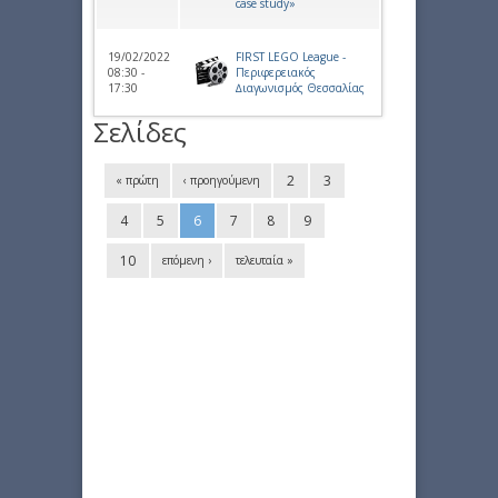
case study»
19/02/2022
FIRST LEGO League -
08:30 -
Περιφερειακός
17:30
∆ιαγωνισμός Θεσσαλίας
Σελίδες
2
3
« πρώτη
‹ προηγούμενη
4
5
6
7
8
9
10
επόμενη ›
τελευταία »