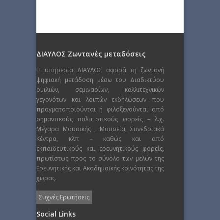
ΔΙΑΥΛΟΣ Ζωντανές μεταδόσεις
Η υπηρεσία ΔΙΑΥΛΟΣ αφορά τη ζωντανή
ψηφιακή μετάδοση μέσω του Διαδικτύου
ομιλιών, σεμιναρίων, καλλιτεχνικών
γεγονότων και λοιπών εκδηλώσεων που
πραγματοποιούνται ή φιλοξενούνται από
σημαντικούς πολιτιστικούς φορείς – λ.χ.
Μέγαρα Μουσικής , Μουσεία, Συνεδριακά
Κέντρα, κλπ – καθώς και από
εκπαιδευτικούς και ερευνητικούς φορείς,
πρωτίστως προς το σύνολο των μελών της
Ερευνητικής και Ακαδημαϊκής κοινότητας της
χώρας.
Συχνές Ερωτήσεις
Social Links