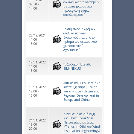
18/12/2021
ενδυνάμωση των ατόμων
09:30 -
με αναπηρία σε μια
14:00
προσέγγιση χωρίς
αποκλεισμούς"
Το σύμπλεγμα δρόμοι-
αιολικά πάρκα–
22/12/2021
βιοποικιλότητα υπό το
11:00 -
πρίσμα του αειφορικού
13:00
χωροτακτικού
σχεδιασμού
12/01/2022
Το Σοβαρό Παιχνίδι
11:00 -
SIM4NEXUS
13:00
Αστική και Περιφερειακή
13/01/2022
Ανάπτυξη στην Ευρώπη
12:00 -
και την Κίνα - Urban and
16:00
Regional Development in
Europe and China
Διαδικτυακή Διάλεξη
κ.κ. Παπαμπούκλη &
21/01/2022
Πετρόχειλου με θέμα
18:00 -
«Trends in Offshore Wind
22:00
installation engineering &