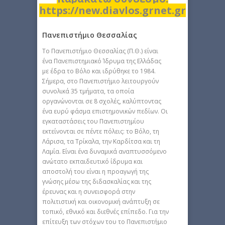
https://new.diavlos.grnet.gr
Πανεπιστήμιο Θεσσαλίας
Το Πανεπιστήμιο Θεσσαλίας (Π.Θ.) είναι
ένα Πανεπιστημιακό Ίδρυμα της Ελλάδας
με έδρα το Βόλο και ιδρύθηκε το 1984.
Σήμερα, στο Πανεπιστήμιο λειτουργούν
συνολικά 35 τμήματα, τα οποία
οργανώνονται σε 8 σχολές, καλύπτοντας
ένα ευρύ φάσμα επιστημονικών πεδίων. Οι
εγκαταστάσεις του Πανεπιστημίου
εκτείνονται σε πέντε πόλεις: το Βόλο, τη
Λάρισα, τα Τρίκαλα, την Καρδίτσα και τη
Λαμία. Είναι ένα δυναμικά αναπτυσσόμενο
ανώτατο εκπαιδευτικό ίδρυμα και
αποστολή του είναι η προαγωγή της
γνώσης μέσω της διδασκαλίας και της
έρευνας και η συνεισφορά στην
πολιτιστική και οικονομική ανάπτυξη σε
τοπικό, εθνικό και διεθνές επίπεδο. Για την
επίτευξη των στόχων του το Πανεπιστήμιο