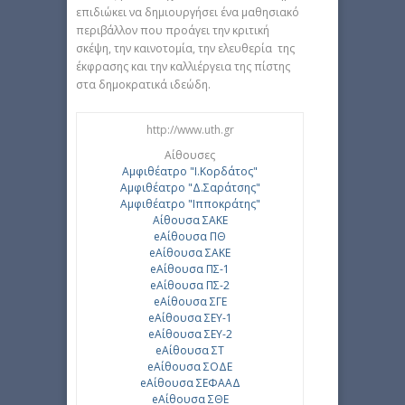
επιδιώκει να δημιουργήσει ένα μαθησιακό
περιβάλλον που προάγει την κριτική
σκέψη, την καινοτομία, την ελευθερία της
έκφρασης και την καλλιέργεια της πίστης
στα δημοκρατικά ιδεώδη.
http://www.uth.gr
Αίθουσες
Αμφιθέατρο "Ι.Κορδάτος"
Αμφιθέατρο "Δ.Σαράτσης"
Αμφιθέατρο "Ιπποκράτης"
Αίθουσα ΣΑΚΕ
eΑίθουσα ΠΘ
eΑίθουσα ΣΑΚΕ
eΑίθουσα ΠΣ-1
eΑίθουσα ΠΣ-2
eΑίθουσα ΣΓΕ
eΑίθουσα ΣΕΥ-1
eΑίθουσα ΣΕΥ-2
eΑίθουσα ΣΤ
eΑίθουσα ΣΟΔΕ
eΑίθουσα ΣΕΦΑΑΔ
eΑίθουσα ΣΘΕ