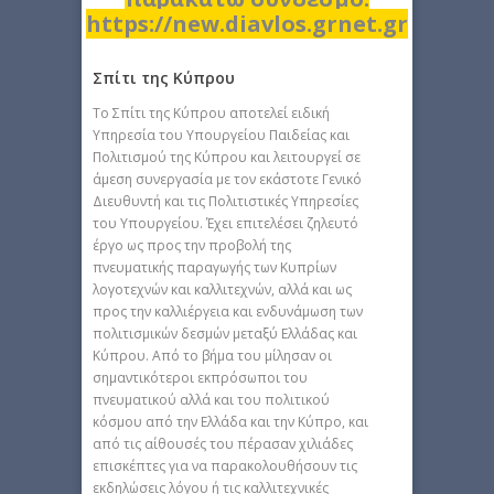
https://new.diavlos.grnet.gr
Σπίτι της Κύπρου
Το Σπίτι της Κύπρου αποτελεί ειδική
Υπηρεσία του Υπουργείου Παιδείας και
Πολιτισμού της Κύπρου και λειτουργεί σε
άμεση συνεργασία με τον εκάστοτε Γενικό
Διευθυντή και τις Πολιτιστικές Υπηρεσίες
του Υπουργείου. Έχει επιτελέσει ζηλευτό
έργο ως προς την προβολή της
πνευματικής παραγωγής των Κυπρίων
λογοτεχνών και καλλιτεχνών, αλλά και ως
προς την καλλιέργεια και ενδυνάμωση των
πολιτισμικών δεσμών μεταξύ Ελλάδας και
Κύπρου. Από το βήμα του μίλησαν οι
σημαντικότεροι εκπρόσωποι του
πνευματικού αλλά και του πολιτικού
κόσμου από την Ελλάδα και την Κύπρο, και
από τις αίθουσές του πέρασαν χιλιάδες
επισκέπτες για να παρακολουθήσουν τις
εκδηλώσεις λόγου ή τις καλλιτεχνικές