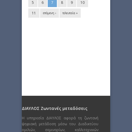
5
6
7
8
9
10
11
επόμενη ›
τελευταία »
ΔΙΑΥΛΟΣ Ζωντανές μεταδόσεις
Η υπηρεσία ΔΙΑΥΛΟΣ αφορά τη ζωντανή
ψηφιακή μετάδοση μέσω του Διαδικτύου
ομιλιών, σεμιναρίων, καλλιτεχνικών