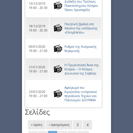
Διάλεξη του Πρύτανη
13/12/2019
Πανεπιστημίου Κύπρου
19:00 - 20:30
Τάσου Χριστοφίδη
Ποιητική βραδιά στο
18/12/2019
πλαίσιο της εκδήλωσης
19:00 - 20:30
«Επιτρέπεται»
09/01/2020
Ρυθμοί της Κυπριακής
19:00 - 21:00
Κεραμικής
Η Πριγκίπισσα Άννα της
21/01/2020
Κύπρου – Η Κύπρια
19:00 - 21:00
Δούκισσα της Σαβοΐας
Αφιέρωμα του
23/01/2020
διμηνιαίου κυπριακού
19:00 - 21:00
περιοδικού Τεχνών και
Πολιτισμού ΔΙΟΡΑΜΑ
Σελίδες
3
4
« πρώτη
‹ προηγούμενη