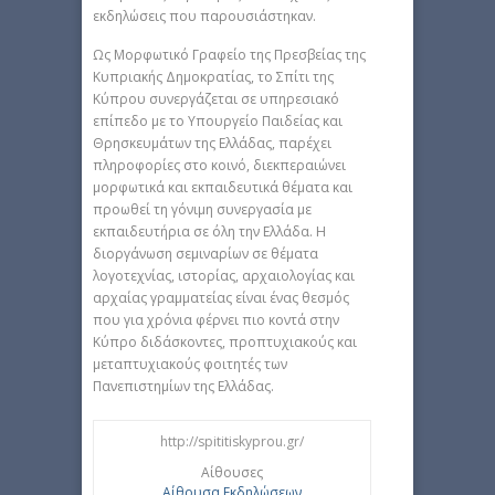
εκδηλώσεις που παρουσιάστηκαν.
Ως Μορφωτικό Γραφείο της Πρεσβείας της
Κυπριακής Δημοκρατίας, το Σπίτι της
Κύπρου συνεργάζεται σε υπηρεσιακό
επίπεδο με το Υπουργείο Παιδείας και
Θρησκευμάτων της Ελλάδας, παρέχει
πληροφορίες στο κοινό, διεκπεραιώνει
μορφωτικά και εκπαιδευτικά θέματα και
προωθεί τη γόνιμη συνεργασία με
εκπαιδευτήρια σε όλη την Ελλάδα. Η
διοργάνωση σεμιναρίων σε θέματα
λογοτεχνίας, ιστορίας, αρχαιολογίας και
αρχαίας γραμματείας είναι ένας θεσμός
που για χρόνια φέρνει πιο κοντά στην
Κύπρο διδάσκοντες, προπτυχιακούς και
μεταπτυχιακούς φοιτητές των
Πανεπιστημίων της Ελλάδας.
http://spititiskyprou.gr/
Αίθουσες
Αίθουσα Εκδηλώσεων