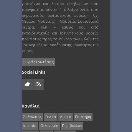
γεγονότων και λοιπών εκδηλώσεων που
πραγματοποιούνται ή φιλοξενούνται από
σημαντικούς πολιτιστικούς φορείς – λ.χ.
Μέγαρα Μουσικής , Μουσεία, Συνεδριακά
Κέντρα, κλπ – καθώς και από
εκπαιδευτικούς και ερευνητικούς φορείς,
πρωτίστως προς το σύνολο των μελών της
Ερευνητικής και Ακαδημαϊκής κοινότητας της
χώρας.
Συχνές Ερωτήσεις
Social Links
Κανάλια
Άνθρωπος
Γενικά
Δίκαιο
Επιστήμη
Ιστορία
Οικονομία
Περιβάλλον