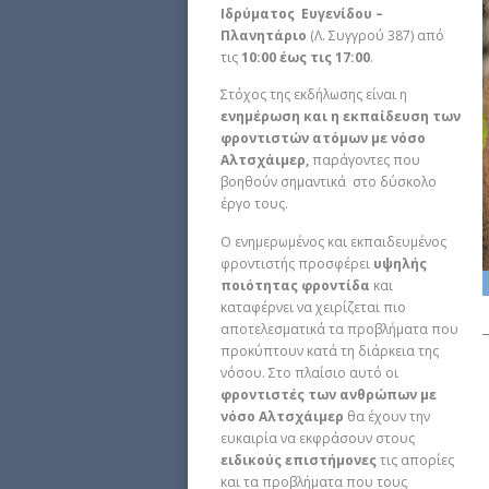
Ιδρύματος Ευγενίδου –
Πλανητάριο
(Λ. Συγγρού 387) από
τις
10:00 έως τις 17:00
.
Στόχος της εκδήλωσης είναι η
ενημέρωση και η εκπαίδευση των
φροντιστών ατόμων με νόσο
Αλτσχάιμερ,
παράγοντες που
βοηθούν σημαντικά στο δύσκολο
έργο τους.
Ο ενημερωμένος και εκπαιδευμένος
φροντιστής προσφέρει
υψηλής
ποιότητας φροντίδα
και
καταφέρνει να χειρίζεται πιο
αποτελεσματικά τα προβλήματα που
προκύπτουν κατά τη διάρκεια της
νόσου. Στο πλαίσιο αυτό οι
φροντιστές των ανθρώπων με
νόσο Αλτσχάιμερ
θα έχουν την
ευκαιρία να εκφράσουν στους
ειδικούς επιστήμονες
τις απορίες
και τα προβλήματα που τους