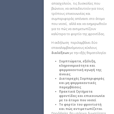
απασχολούν, τις δυσκολίες που
βιώνουν, να εκπαιδευτούν για τους
τρόπους επικοινωνίας και
συμπεριφοράς απέναντι στο άτομο
που νοσεί, αλλά και να ενημερωθούν
για το πώς να αντιμετωπίζουν
καλύτερα το φορτίο της φροντίδας.
Η εκδήλωση περιλαμβάνει δύο
επαναλαμβανόμενους κύκλους
διαλέξεων
με την εξής θεματολογία:
Συμπτώματα, εξέλιξη,
κληρονομικότητα και
φαρμακευτική αγωγή της
άνοιας
Διαταραχές Συμπεριφοράς
και μη φαρμακευτικές
παρεμβάσεις
Πρακτικά ζητήματα
φροντίδας και επικοινωνία
με το άτομο που νοσεί
Το φορτίο του φροντιστή
και πώς αντιμετωπίζεται
Παράλληλα, θα υπάρχει δυνατότητα