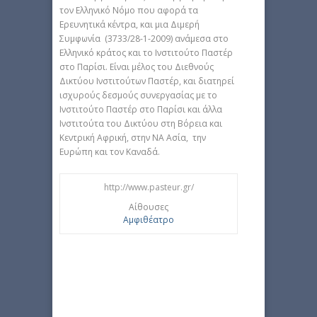
τον Ελληνικό Νόμο που αφορά τα
Ερευνητικά κέντρα, και μια Διμερή
Συμφωνία (3733/28-1-2009) ανάμεσα στο
Ελληνικό κράτος και το Ινστιτούτο Παστέρ
στο Παρίσι. Είναι μέλος του Διεθνούς
Δικτύου Ινστιτούτων Παστέρ, και διατηρεί
ισχυρούς δεσμούς συνεργασίας με το
Ινστιτούτο Παστέρ στο Παρίσι και άλλα
Ινστιτούτα του Δικτύου στη Βόρεια και
Κεντρική Αφρική, στην ΝΑ Ασία, την
Ευρώπη και τον Καναδά.
http://www.pasteur.gr/
Αίθουσες
Αμφιθέατρο