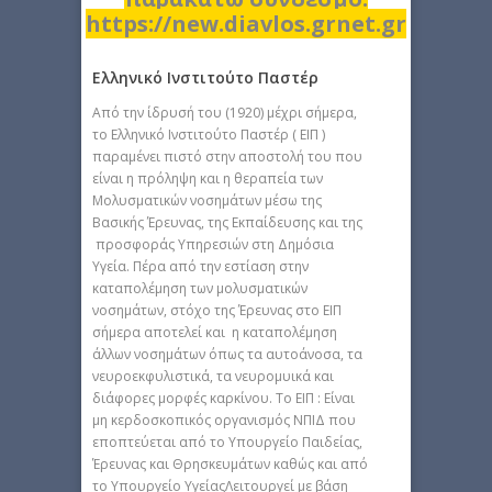
https://new.diavlos.grnet.gr
Ελληνικό Ινστιτούτο Παστέρ
Από την ίδρυσή του (1920) μέχρι σήμερα,
το Ελληνικό Ινστιτούτο Παστέρ ( ΕΙΠ )
παραμένει πιστό στην αποστολή του που
είναι η πρόληψη και η θεραπεία των
Μολυσματικών νοσημάτων μέσω της
Βασικής Έρευνας, της Εκπαίδευσης και της
προσφοράς Υπηρεσιών στη Δημόσια
Υγεία. Πέρα από την εστίαση στην
καταπολέμηση των μολυσματικών
νοσημάτων, στόχο της Έρευνας στο ΕΙΠ
σήμερα αποτελεί και η καταπολέμηση
άλλων νοσημάτων όπως τα αυτοάνοσα, τα
νευροεκφυλιστικά, τα νευρομυικά και
διάφορες μορφές καρκίνου. Το ΕΙΠ : Είναι
μη κερδοσκοπικός οργανισμός ΝΠΙΔ που
εποπτεύεται από το Υπουργείο Παιδείας,
Έρευνας και Θρησκευμάτων καθώς και από
το Υπουργείο ΥγείαςΛειτουργεί με βάση