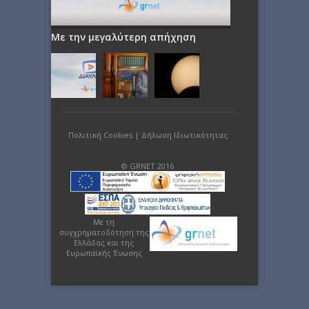
Με την μεγαλύτερη απήχηση
Πολιτική Cookies
|
Δήλωση Ιδιωτικότητας
© GRNET 2016
Με τη
συγχρηματοδότηση της
Ελλάδας και της
Ευρωπαϊκής Ένωσης