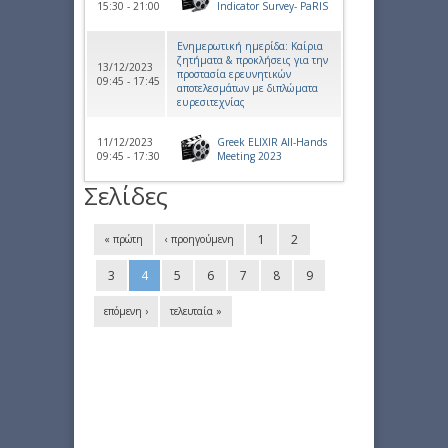
15:30 - 21:00
Indicator Survey- PaRIS
Ενημερωτική ημερίδα: Καίρια
ζητήματα & προκλήσεις για την
13/12/2023
προστασία ερευνητικών
09:45 - 17:45
αποτελεσμάτων με διπλώματα
ευρεσιτεχνίας
11/12/2023
Greek ELIXIR All-Hands
09:45 - 17:30
Meeting 2023
Σελίδες
1
2
« πρώτη
‹ προηγούμενη
3
4
5
6
7
8
9
επόμενη ›
τελευταία »