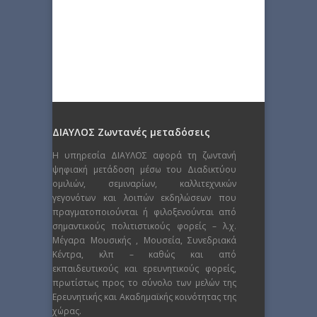
ΔΙΑΥΛΟΣ Ζωντανές μεταδόσεις
Η υπηρεσία ΔΙΑΥΛΟΣ αφορά τη ζωντανή
ψηφιακή μετάδοση μέσω του Διαδικτύου
ομιλιών, σεμιναρίων, καλλιτεχνικών
γεγονότων και λοιπών εκδηλώσεων που
πραγματοποιούνται ή φιλοξενούνται από
σημαντικούς πολιτιστικούς φορείς – λ.χ.
Μέγαρα Μουσικής , Μουσεία, Συνεδριακά
Κέντρα, κλπ – καθώς και από
εκπαιδευτικούς και ερευνητικούς φορείς,
πρωτίστως προς το σύνολο των μελών της
Ερευνητικής και Ακαδημαϊκής κοινότητας της
χώρας.