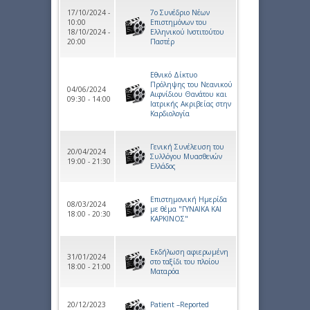
17/10/2024 -
7ο Συνέδριο Νέων
10:00
Επιστημόνων του
18/10/2024 -
Ελληνικού Ινστιτούτου
20:00
Παστέρ
Εθνικό Δίκτυο
Πρόληψης του Νεανικού
04/06/2024
Αιφνίδιου Θανάτου και
09:30 - 14:00
Ιατρικής Ακριβείας στην
Καρδιολογία
Γενική Συνέλευση του
20/04/2024
Συλλόγου Μυασθενών
19:00 - 21:30
Ελλάδος
Επιστημονική Ημερίδα
08/03/2024
με θέμα "ΓΥΝΑΙΚΑ ΚΑΙ
18:00 - 20:30
ΚΑΡΚΙΝΟΣ"
Εκδήλωση αφιερωμένη
31/01/2024
στο ταξίδι του πλοίου
18:00 - 21:00
Ματαρόα
20/12/2023
Patient –Reported