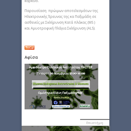
καρκίνο.
Παρουσίαση πρώιμων αποτελεσμάτων της
Ηλεκτρονικής Έρευνας της κα Παξιμάδη σε
ασθενείς με Σκλήρυνση Κατά πλάκας (MS )
και Αμυοτροφική Πλάγια Σκλήρυνση (ALS).
Αφίσα
Επιστήμη