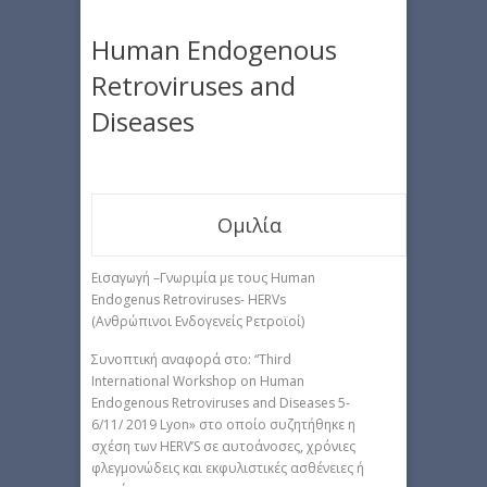
Human Endogenous
Retroviruses and
Diseases
Ομιλία
Εισαγωγή –Γνωριμία με τους Human
Endogenus Retroviruses- HERVs
(Ανθρώπινοι Eνδογενείς Pετροϊοί)
Συνοπτική αναφορά στο: “Third
International Workshop on Human
Endogenous Retroviruses and Diseases 5-
6/11/ 2019 Lyon» στο οποίο συζητήθηκε η
σχέση των HERV’S σε αυτοάνοσες, χρόνιες
φλεγμονώδεις και εκφυλιστικές ασθένειες ή