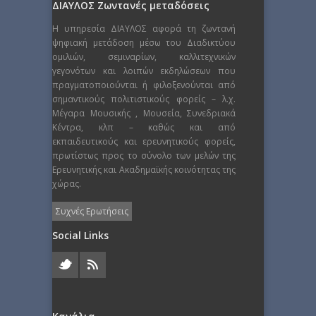
ΔΙΑΥΛΟΣ Ζωντανές μεταδόσεις
Η υπηρεσία ΔΙΑΥΛΟΣ αφορά τη ζωντανή
ψηφιακή μετάδοση μέσω του Διαδικτύου
ομιλιών, σεμιναρίων, καλλιτεχνικών
γεγονότων και λοιπών εκδηλώσεων που
πραγματοποιούνται ή φιλοξενούνται από
σημαντικούς πολιτιστικούς φορείς – λ.χ.
Μέγαρα Μουσικής , Μουσεία, Συνεδριακά
Κέντρα, κλπ – καθώς και από
εκπαιδευτικούς και ερευνητικούς φορείς,
πρωτίστως προς το σύνολο των μελών της
Ερευνητικής και Ακαδημαϊκής κοινότητας της
χώρας.
Συχνές Ερωτήσεις
Social Links