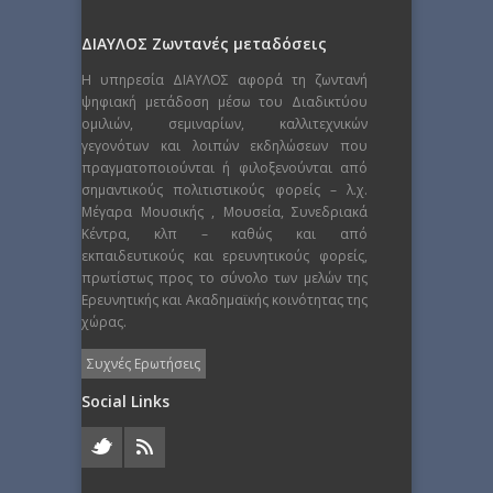
ΔΙΑΥΛΟΣ Ζωντανές μεταδόσεις
Η υπηρεσία ΔΙΑΥΛΟΣ αφορά τη ζωντανή
ψηφιακή μετάδοση μέσω του Διαδικτύου
ομιλιών, σεμιναρίων, καλλιτεχνικών
γεγονότων και λοιπών εκδηλώσεων που
πραγματοποιούνται ή φιλοξενούνται από
σημαντικούς πολιτιστικούς φορείς – λ.χ.
Μέγαρα Μουσικής , Μουσεία, Συνεδριακά
Κέντρα, κλπ – καθώς και από
εκπαιδευτικούς και ερευνητικούς φορείς,
πρωτίστως προς το σύνολο των μελών της
Ερευνητικής και Ακαδημαϊκής κοινότητας της
χώρας.
Συχνές Ερωτήσεις
Social Links