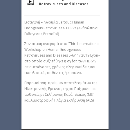
Retroviruses and Diseases
Εισαγωγή –Γνωριμία με τους Human
Endogenus Retroviruses- HERVs (Ανθρώπινοι
Eνδογενείς Pετροϊοί)
Συνοπτική αναφορά στο: “Third International
Workshop on Human Endogenous
Retroviruses and Diseases 5-6/11/ 2019 Lyon»
στο οποίο συζητήθηκε η σχέση των HERV’S
σε αυτοάνοσες, χρόνιες φλεγμονώδεις και
εκφυλιστικές ασθένειες ή καρκίνο.
Παρουσίαση πρώιμων αποτελεσμάτων της
Ηλεκτρονικής Έρευνας της κα Παξιμάδη σε
ασθενείς με Σκλήρυνση Κατά πλάκας (MS )
και Αμυοτροφική Πλάγια Σκλήρυνση (ALS).