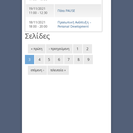
19/11/2021
Πάτα PAUSE
11:00 - 12:30
18/11/2021
Προσωπική Ανάπτυξη –
18:00 - 20:00
Personal Development
Σελίδες
1
2
« πρώτη
‹ προηγούμενη
3
4
5
6
7
8
9
επόμενη ›
τελευταία »