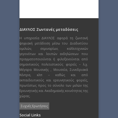
ΔΙΑΥΛΟΣ Ζωντανές μεταδόσεις
Η υπηρεσία ΔΙΑΥΛΟΣ αφορά τη ζωντανή
ψηφιακή μετάδοση μέσω του Διαδικτύου
ομιλιών, σεμιναρίων, καλλιτεχνικών
γεγονότων και λοιπών εκδηλώσεων που
πραγματοποιούνται ή φιλοξενούνται από
σημαντικούς πολιτιστικούς φορείς – λ.χ.
Μέγαρα Μουσικής , Μουσεία, Συνεδριακά
Κέντρα, κλπ – καθώς και από
εκπαιδευτικούς και ερευνητικούς φορείς,
πρωτίστως προς το σύνολο των μελών της
Ερευνητικής και Ακαδημαϊκής κοινότητας της
χώρας.
Συχνές Ερωτήσεις
Social Links