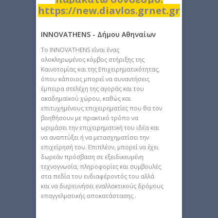
https://new.diavlos.grnet.gr
INNOVATHENS - Δήμου Αθηναίων
Tο INNOVATHENS είναι ένας
ολοκληρωμένος κόμβος στήριξης της
Καινοτομίας και της Επιχειρηματικότητας,
όπου κάποιος μπορεί να συναντήσεις
έμπειρα στελέχη της αγοράς και του
ακαδημαϊκού χώρου, καθώς και
επιτυχημένους επιχειρηματίες που θα τον
βοηθήσουν με πρακτικό τρόπο να
ωριμάσει την επιχειρηματική του ιδέα και
να αναπτύξει ή να μετασχηματίσει την
επιχείρησή του. Επιπλέον, μπορεί να έχει
δωρεάν πρόσβαση σε εξειδικευμένη
τεχνογνωσία, πληροφορίες και συμβουλές
στα πεδία του ενδιαφέροντός του αλλά
και να διερευνήσει εναλλακτικούς δρόμους
επαγγελματικής αποκατάστασης .