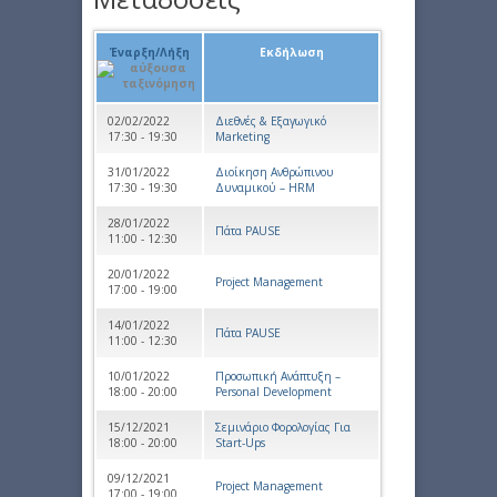
Έναρξη/Λήξη
Εκδήλωση
02/02/2022
Διεθνές & Εξαγωγικό
17:30 - 19:30
Marketing
31/01/2022
Διοίκηση Ανθρώπινου
17:30 - 19:30
Δυναμικού – HRM
28/01/2022
Πάτα PAUSE
11:00 - 12:30
20/01/2022
Project Management
17:00 - 19:00
14/01/2022
Πάτα PAUSE
11:00 - 12:30
10/01/2022
Προσωπική Ανάπτυξη –
18:00 - 20:00
Personal Development
15/12/2021
Σεμινάριο Φορολογίας Για
18:00 - 20:00
Start-Ups
09/12/2021
Project Management
17:00 - 19:00