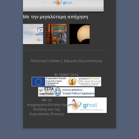
Με την μεγαλύτερη απήχηση
Πολιτική Cookies
|
Δήλωση Ιδιωτικότητας
© GRNET 2016
Με τη
συγχρηματοδότηση της
Ελλάδας και της
Ευρωπαϊκής Ένωσης