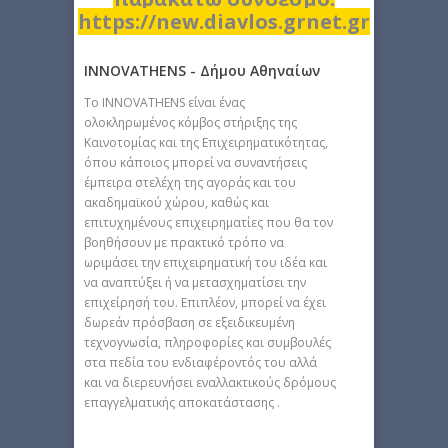
https://new.diavlos.grnet.gr
INNOVATHENS - Δήμου Αθηναίων
Tο INNOVATHENS είναι ένας
ολοκληρωμένος κόμβος στήριξης της
Καινοτομίας και της Επιχειρηματικότητας,
όπου κάποιος μπορεί να συναντήσεις
έμπειρα στελέχη της αγοράς και του
ακαδημαϊκού χώρου, καθώς και
επιτυχημένους επιχειρηματίες που θα τον
βοηθήσουν με πρακτικό τρόπο να
ωριμάσει την επιχειρηματική του ιδέα και
να αναπτύξει ή να μετασχηματίσει την
επιχείρησή του. Επιπλέον, μπορεί να έχει
δωρεάν πρόσβαση σε εξειδικευμένη
τεχνογνωσία, πληροφορίες και συμβουλές
στα πεδία του ενδιαφέροντός του αλλά
και να διερευνήσει εναλλακτικούς δρόμους
επαγγελματικής αποκατάστασης .