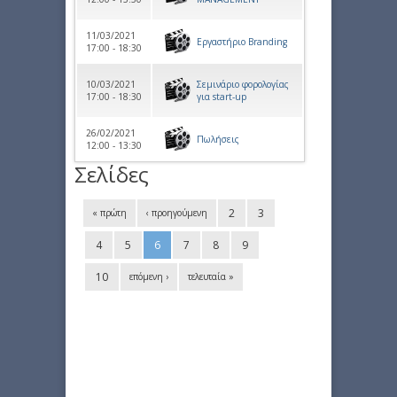
11/03/2021
Εργαστήριο Branding
17:00 - 18:30
10/03/2021
Σεμινάριο φορολογίας
17:00 - 18:30
για start-up
26/02/2021
Πωλήσεις
12:00 - 13:30
Σελίδες
2
3
« πρώτη
‹ προηγούμενη
4
5
6
7
8
9
10
επόμενη ›
τελευταία »