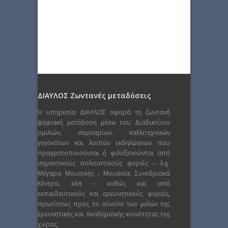
ΔΙΑΥΛΟΣ Ζωντανές μεταδόσεις
Η υπηρεσία ΔΙΑΥΛΟΣ αφορά τη ζωντανή
ψηφιακή μετάδοση μέσω του Διαδικτύου
ομιλιών, σεμιναρίων, καλλιτεχνικών
γεγονότων και λοιπών εκδηλώσεων που
πραγματοποιούνται ή φιλοξενούνται από
σημαντικούς πολιτιστικούς φορείς – λ.χ.
Μέγαρα Μουσικής , Μουσεία, Συνεδριακά
Κέντρα, κλπ – καθώς και από
εκπαιδευτικούς και ερευνητικούς φορείς,
πρωτίστως προς το σύνολο των μελών της
Ερευνητικής και Ακαδημαϊκής κοινότητας της
χώρας.