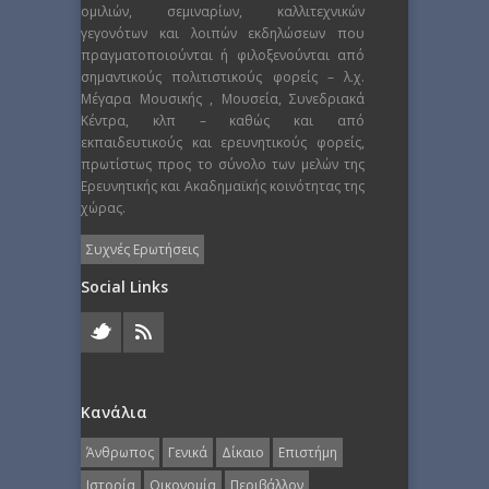
ομιλιών, σεμιναρίων, καλλιτεχνικών
γεγονότων και λοιπών εκδηλώσεων που
πραγματοποιούνται ή φιλοξενούνται από
σημαντικούς πολιτιστικούς φορείς – λ.χ.
Μέγαρα Μουσικής , Μουσεία, Συνεδριακά
Κέντρα, κλπ – καθώς και από
εκπαιδευτικούς και ερευνητικούς φορείς,
πρωτίστως προς το σύνολο των μελών της
Ερευνητικής και Ακαδημαϊκής κοινότητας της
χώρας.
Συχνές Ερωτήσεις
Social Links
Κανάλια
Άνθρωπος
Γενικά
Δίκαιο
Επιστήμη
Ιστορία
Οικονομία
Περιβάλλον