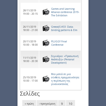
Games and Learning
28/11/2019
Alliance conference 2019-
19:00 - 20:15
The Exhibition
26/11/2019
GreeceJS #33: Data-
18:00 - 21:00
binding patterns & Elm
20/11/2019
PLUGGY Final
10:00 - 18:00
Conference
Σεμινάριο: «Προσωπική
11/11/2019
Ανάπτυξη» (Personal
18:00 - 20:30
Development)
Μια ματιά σε μια
25/10/2019
σύνθετη πραγματικότητα:
10:00 - 17:00
η περίπτωση της
γυναικοκτονίας
Σελίδες
9
10
« πρώτη
‹ προηγούμενη