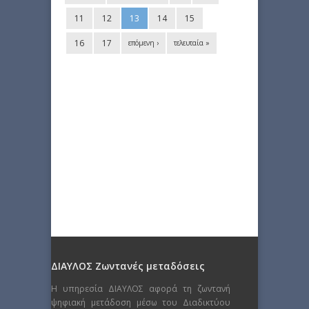
11
12
13
14
15
16
17
επόμενη ›
τελευταία »
ΔΙΑΥΛΟΣ Ζωντανές μεταδόσεις
Η υπηρεσία ΔΙΑΥΛΟΣ αφορά τη ζωντανή
ψηφιακή μετάδοση μέσω του Διαδικτύου