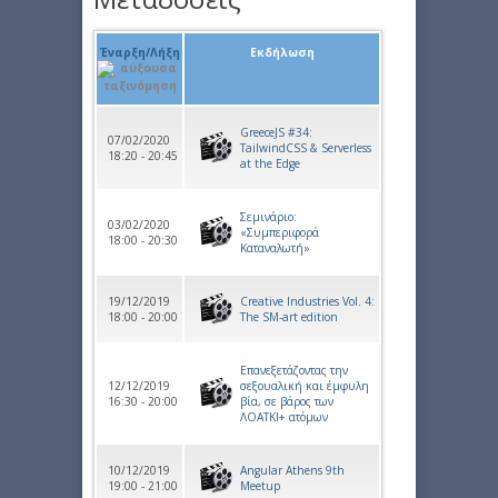
Έναρξη/Λήξη
Εκδήλωση
GreeceJS #34:
07/02/2020
TailwindCSS & Serverless
18:20 - 20:45
at the Edge
Σεμινάριο:
03/02/2020
«Συμπεριφορά
18:00 - 20:30
Καταναλωτή»
19/12/2019
Creative Industries Vol. 4:
18:00 - 20:00
The SM-art edition
Επανεξετάζοντας την
12/12/2019
σεξουαλική και έμφυλη
16:30 - 20:00
βία, σε βάρος των
ΛΟΑΤΚΙ+ ατόμων
10/12/2019
Angular Athens 9th
19:00 - 21:00
Meetup