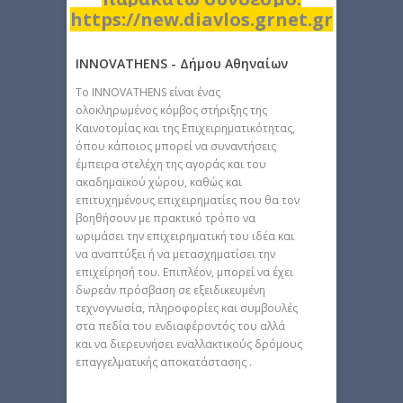
https://new.diavlos.grnet.gr
INNOVATHENS - Δήμου Αθηναίων
Tο INNOVATHENS είναι ένας
ολοκληρωμένος κόμβος στήριξης της
Καινοτομίας και της Επιχειρηματικότητας,
όπου κάποιος μπορεί να συναντήσεις
έμπειρα στελέχη της αγοράς και του
ακαδημαϊκού χώρου, καθώς και
επιτυχημένους επιχειρηματίες που θα τον
βοηθήσουν με πρακτικό τρόπο να
ωριμάσει την επιχειρηματική του ιδέα και
να αναπτύξει ή να μετασχηματίσει την
επιχείρησή του. Επιπλέον, μπορεί να έχει
δωρεάν πρόσβαση σε εξειδικευμένη
τεχνογνωσία, πληροφορίες και συμβουλές
στα πεδία του ενδιαφέροντός του αλλά
και να διερευνήσει εναλλακτικούς δρόμους
επαγγελματικής αποκατάστασης .