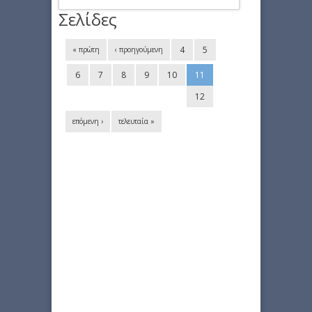
Σελίδες
4
5
« πρώτη
‹ προηγούμενη
6
7
8
9
10
11
12
επόμενη ›
τελευταία »