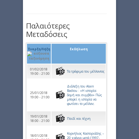
Παλαιότερες
Μεταδόσεις
Έναρξη/Λήξη
Εκδήλωση
01/02/2018
Τα τρόφιμα του μέλλοντος
19:00 - 21:00
Διάλεξη του Αlain
Βadiou : «Η ιστορία:
25/01/2018
δομή και συμβάν» Πώς
19:00 - 21:00
μπορεί η ιστορία να
φωτίσει το μέλλον;
19/01/2018
Παιδί και τέχνη
18:00 - 21:00
Κορνήλιος Καστοριάδης –
18/01/2018
20 χρόνια μετά (1997-