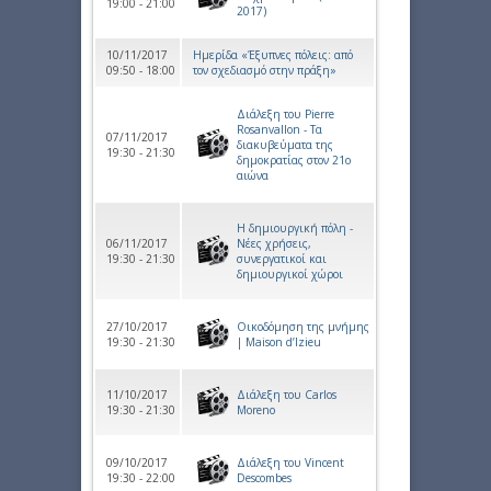
19:00 - 21:00
2017)
10/11/2017
Ημερίδα «Έξυπνες πόλεις: από
09:50 - 18:00
τον σχεδιασμό στην πράξη»
Διάλεξη του Pierre
Rosanvallon - Τα
07/11/2017
διακυβεύματα της
19:30 - 21:30
δημοκρατίας στον 21ο
αιώνα
Η δημιουργική πόλη -
06/11/2017
Νέες χρήσεις,
19:30 - 21:30
συνεργατικοί και
δημιουργικοί χώροι
27/10/2017
Οικοδόμηση της μνήμης
19:30 - 21:30
| Maison d’Izieu
11/10/2017
Διάλεξη του Carlos
19:30 - 21:30
Moreno
09/10/2017
Διάλεξη του Vincent
19:30 - 22:00
Descombes