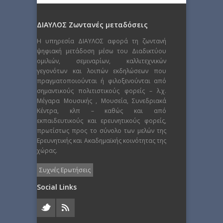
ΔΙΑΥΛΟΣ Ζωντανές μεταδόσεις
Η υπηρεσία ΔΙΑΥΛΟΣ αφορά τη ζωντανή
ψηφιακή μετάδοση μέσω του Διαδικτύου
ομιλιών, σεμιναρίων, καλλιτεχνικών
γεγονότων και λοιπών εκδηλώσεων που
πραγματοποιούνται ή φιλοξενούνται από
σημαντικούς πολιτιστικούς φορείς – λ.χ.
Μέγαρα Μουσικής , Μουσεία, Συνεδριακά
Κέντρα, κλπ – καθώς και από
εκπαιδευτικούς και ερευνητικούς φορείς,
πρωτίστως προς το σύνολο των μελών της
Ερευνητικής και Ακαδημαϊκής κοινότητας της
χώρας.
Συχνές Ερωτήσεις
Social Links