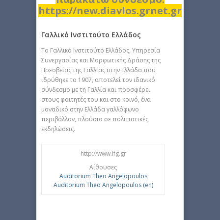
https://new.diavlos.grnet.gr
Γαλλικό Ινστιτούτο Ελλάδος
To Γαλλικό Ινστιτούτο Ελλάδος, Υπηρεσία
Συνεργασίας και Μορφωτικής Δράσης της
Πρεσβείας της Γαλλίας στην Ελλάδα που
ιδρύθηκε το 1907, αποτελεί τον ιδανικό
σύνδεσμο με τη Γαλλία και προσφέρει
στους φοιτητές του και στο κοινό, ένα
μοναδικό στην Ελλάδα γαλλόφωνο
περιβάλλον, πλούσιο σε πολιτιστικές
εκδηλώσεις.
http://www.ifg.gr
Αίθουσες
Auditorium Theo Angelopoulos
Auditorium Theo Angelopoulos (en)