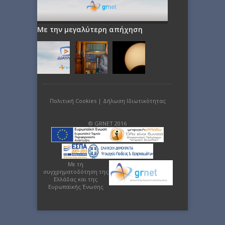
Με την μεγαλύτερη απήχηση
Πολιτική Cookies
|
Δήλωση Ιδιωτικότητας
© GRNET 2016
Με τη
συγχρηματοδότηση της
Ελλάδας και της
Ευρωπαϊκής Ένωσης