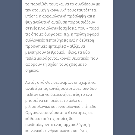
το παρελθόν τους και να το συνδέσουν με
την ατομική ή κοινωνική τους ταυτότητα.
Επίσης, η αρχαιολογική πρόσληψη και η
ψυχαναλυτική ανάδυση παρουσιάζουν
στενές εννοιολογικές σχέσεις, που – παρά
τις όποιες διαφορές (π.χ. η πρώτη αφορά
συλλογικές πεποιθήσεις ενώ η δεύτερη
προσωπικές εμπειρίες) – αξίζει να
μελετηθούν διεξοδικά. Τέλος, τα δύο
πεδία μοιράζονται κοινές θεματικές, που
αφορούν τη σχέση τους χθες με το
σήμερα.
Αυτός ο κύκλος σεμιναρίων επιχειρεί να
αναδείξει τις κοινές συνιστώσες των δυο
πεδίων και να διερευνήσει πώς το ένα
μπορεί να επηρεάσει το άλλο σε
μεθοδολογικό και εννοιολογικό επίπεδο.
Οργανώνεται γύρω από 6 ενότητες, σε
κάθε μια από τις οποίες θα
συνδιαλέγονται ένας αρχαιολόγος ή
κοινωνικός ανθρωπολόγος και ένας