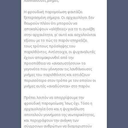
λανθάνουσες μνήμες.
Η φροϋδική παρομοίωση φαντάζει
ξεπερασμένη σήμερα. Οι αρχαιολόγοι δεν
θεωρούν πλέον ότι μπορούν να
αποκαλύψουν «αλήθειες» για το τι συνέβη
στην αρχαιότητα, γι’ αυτό και ασχολούνται
εξίσου με το πώς το παρόν επηρεάζει
τους τρόπους πρόσληψης του
παρελθόντος. Αντίστοιχα, οι ψυχαναλυτές
έχουν απομακρυνθεί από την
προσπάθεια να «ανασυστήσουν» τα
γεγονότα που γέννησαν τις λανθάνουσες
μνήμες του παρελθόντος και εστιάζουν
περισσότερο στον τρόπο με τον οποίον οι
μνήμες αυτές «αναδύονται» στο παρόν.
Πρέπει λοιπόν να απορρίψουμε την
φροϋδική παρομοίωση; Ίσως όχι. Τόσο η
αρχαιολογία όσο και η ψυχανάλυση
αποτελούν γεννήματα της νεωτερικότητας,
και περιγράφουν την ανάγκη των
σύγχρονων ανθρώπων να διαχειριστούν