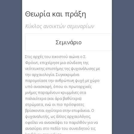
Θεωρία και πράξη
Κύκλος ανοικτών σεμιναρίων
Σεμινάριο
Στις αρχές του εικοστού αιώνα ο Σ.
Φρόιντ, επιχείρησε μια σύνδεση της
νεότευκτης επιστήμης της ψυχανάλυσης με
την αρχαιολογία. Συγκεκριμένα
παρομοίασε την ανθρώπινη ψυχή με χώρο
υπό ανασκαφή, όπου οι πρωταρχικές
μνήμες παραμένουν κρυμμένες στα
παλαιότερα (και άρα βαθύτερα)
στρώματα, ενώ οι πιο πρόσφατες
βρίσκονται εγγύτερα στην επιφάνεια. Ο
ψυχαναλυτής, ως άλλος αρχαιολόγος,
οφείλει να ανασκάψει το παρελθόν για να
ανασύρει στο πεδίο του συνειδητού τις