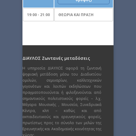
19:00 - 21:00
ΘΕΩΡΙΑ ΚΑΙ ΠΡΑΞΗ
ΔΙΑΥΛΟΣ Ζωντανές μεταδόσεις
Η υπηρεσία ΔΙΑΥΛΟΣ αφορά τη ζωντανή
ψηφιακή μετάδοση μέσω του Διαδικτύου
ομιλιών, σεμιναρίων, καλλιτεχνικών
γεγονότων και λοιπών εκδηλώσεων που
πραγματοποιούνται ή φιλοξενούνται από
σημαντικούς πολιτιστικούς φορείς – λ.χ.
Μέγαρα Μουσικής , Μουσεία, Συνεδριακά
Κέντρα, κλπ – καθώς και από
εκπαιδευτικούς και ερευνητικούς φορείς,
πρωτίστως προς το σύνολο των μελών της
Ερευνητικής και Ακαδημαϊκής κοινότητας της
χώρας.