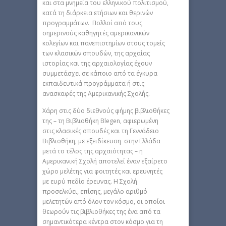
και στα μνημεία του ελληνικού πολιτισμού,
κατά τη διάρκεια ετήσιων και θερινών
προγραμμάτων. Πολλοί από τους
σημερινούς καθηγητές αμερικανικών
κολεγίων και πανεπιστημίων στους τομείς
των κλασικών σπουδών, της αρχαίας
ιστορίας και της αρχαιολογίας έχουν
συμμετάσχει σε κάποιο από τα έγκυρα
εκπαιδευτικά προγράμματα ή στις
ανασκαφές της Αμερικανικής Σχολής.
Χάρη στις δύο διεθνούς φήμης βιβλιοθήκες
της – τη Βιβλιοθήκη Blegen, αφιερωμένη
στις κλασικές σπουδές και τη Γεννάδειο
Βιβλιοθήκη, με εξειδίκευση στην Ελλάδα
μετά το τέλος της αρχαιότητας – η
Αμερικανική Σχολή αποτελεί έναν εξαίρετο
χώρο μελέτης για φοιτητές και ερευνητές
με ευρύ πεδίο έρευνας. Η Σχολή
προσελκύει, επίσης, μεγάλο αριθμό
μελετητών από όλον τον κόσμο, οι οποίοι
θεωρούν τις βιβλιοθήκες της ένα από τα
σημαντικότερα κέντρα στον κόσμο για τη