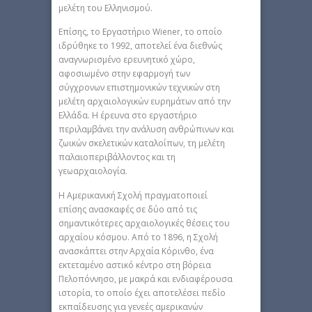
μελέτη του Ελληνισμού.
Επίσης, το Εργαστήριο Wiener, το οποίο
ιδρύθηκε το 1992, αποτελεί ένα διεθνώς
αναγνωρισμένο ερευνητικό χώρο,
αφοσιωμένο στην εφαρμογή των
σύγχρονων επιστημονικών τεχνικών στη
μελέτη αρχαιολογικών ευρημάτων από την
Ελλάδα. Η έρευνα στο εργαστήριο
περιλαμβάνει την ανάλυση ανθρώπινων και
ζωικών σκελετικών καταλοίπων, τη μελέτη
παλαιοπεριβάλλοντος και τη
γεωαρχαιολογία.
H Αμερικανική Σχολή πραγματοποιεί
επίσης ανασκαφές σε δύο από τις
σημαντικότερες αρχαιολογικές θέσεις του
αρχαίου κόσμου. Από το 1896, η Σχολή
ανασκάπτει στην Αρχαία Κόρινθο, ένα
εκτεταμένο αστικό κέντρο στη βόρεια
Πελοπόννησο, με μακρά και ενδιαφέρουσα
ιστορία, το οποίο έχει αποτελέσει πεδίο
εκπαίδευσης για γενεές αμερικανών