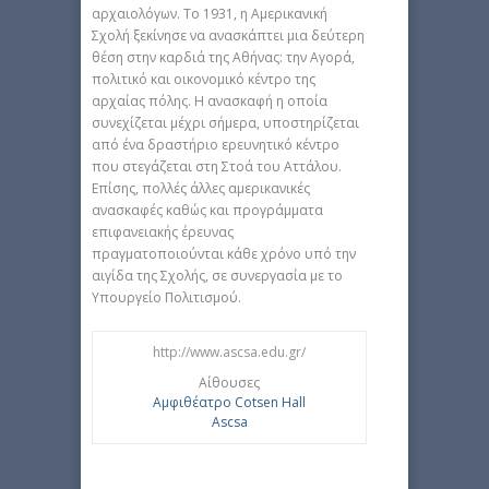
αρχαιολόγων. Το 1931, η Αμερικανική
Σχολή ξεκίνησε να ανασκάπτει μια δεύτερη
θέση στην καρδιά της Αθήνας: την Αγορά,
πολιτικό και οικονομικό κέντρο της
αρχαίας πόλης. Η ανασκαφή η οποία
συνεχίζεται μέχρι σήμερα, υποστηρίζεται
από ένα δραστήριο ερευνητικό κέντρο
που στεγάζεται στη Στοά του Αττάλου.
Επίσης, πολλές άλλες αμερικανικές
ανασκαφές καθώς και προγράμματα
επιφανειακής έρευνας
πραγματοποιούνται κάθε χρόνο υπό την
αιγίδα της Σχολής, σε συνεργασία με το
Υπουργείο Πολιτισμού.
http://www.ascsa.edu.gr/
Αίθουσες
Αμφιθέατρο Cotsen Hall
Ascsa