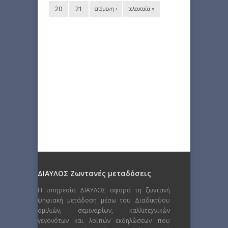
20
21
επόμενη ›
τελευταία »
ΔΙΑΥΛΟΣ Ζωντανές μεταδόσεις
Η υπηρεσία ΔΙΑΥΛΟΣ αφορά τη ζωντανή
ψηφιακή μετάδοση μέσω του Διαδικτύου
ομιλιών, σεμιναρίων, καλλιτεχνικών
γεγονότων και λοιπών εκδηλώσεων που