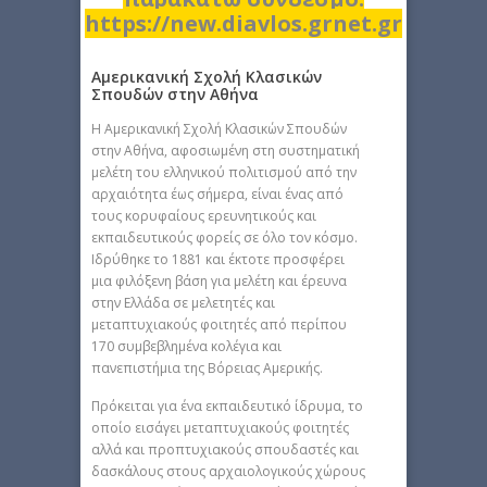
https://new.diavlos.grnet.gr
Αμερικανική Σχολή Κλασικών
Σπουδών στην Αθήνα
H Αμερικανική Σχολή Κλασικών Σπουδών
στην Αθήνα, αφοσιωμένη στη συστηματική
μελέτη του ελληνικού πολιτισμού από την
αρχαιότητα έως σήμερα, είναι ένας από
τους κορυφαίους ερευνητικούς και
εκπαιδευτικούς φορείς σε όλο τον κόσμο.
Ιδρύθηκε το 1881 και έκτοτε προσφέρει
μια φιλόξενη βάση για μελέτη και έρευνα
στην Ελλάδα σε μελετητές και
μεταπτυχιακούς φοιτητές από περίπου
170 συμβεβλημένα κολέγια και
πανεπιστήμια της Βόρειας Αμερικής.
Πρόκειται για ένα εκπαιδευτικό ίδρυμα, το
οποίο εισάγει μεταπτυχιακούς φοιτητές
αλλά και προπτυχιακούς σπουδαστές και
δασκάλους στους αρχαιολογικούς χώρους