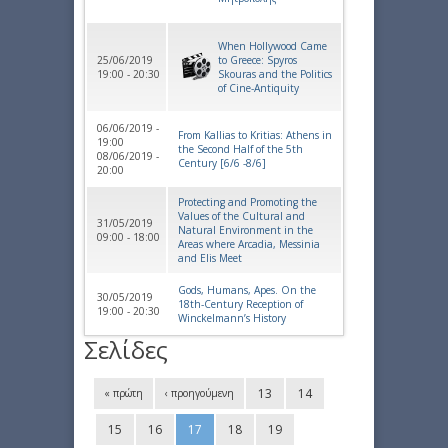
When Hollywood Came
25/06/2019
to Greece: Spyros
19:00 - 20:30
Skouras and the Politics
of Cine-Antiquity
06/06/2019 -
From Kallias to Kritias: Athens in
19:00
the Second Half of the 5th
08/06/2019 -
Century [6/6 -8/6]
20:00
Protecting and Promoting the
Values of the Cultural and
31/05/2019
Natural Environment in the
09:00 - 18:00
Areas where Arcadia, Messinia
and Elis Meet
Gods, Humans, Apes. On the
30/05/2019
18th-Century Reception of
19:00 - 20:30
Winckelmann’s History
Σελίδες
13
14
« πρώτη
‹ προηγούμενη
15
16
17
18
19