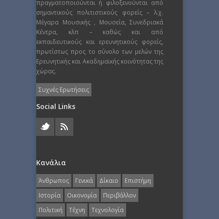
πραγματοποιούνται ή φιλοξενούνται από
σημαντικούς πολιτιστικούς φορείς – λ.χ.
Μέγαρα Μουσικής , Μουσεία, Συνεδριακά
Κέντρα, κλπ – καθώς και από
εκπαιδευτικούς και ερευνητικούς φορείς,
πρωτίστως προς το σύνολο των μελών της
Ερευνητικής και Ακαδημαϊκής κοινότητας της
χώρας.
Συχνές Ερωτήσεις
Social Links
Κανάλια
Άνθρωπος
Γενικά
Δίκαιο
Επιστήμη
Ιστορία
Οικονομία
Περιβάλλον
Πολιτική
Τέχνη
Τεχνολογία