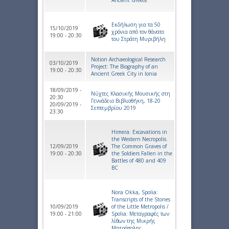
Εκδήλωση για τα 50
15/10/2019
χρόνια από τον θάνατο
19:00 - 20:30
του Στράτη Μυριβήλη
Notion Archaeological Research
03/10/2019
Project: The Biography of an
19:00 - 20:30
Ancient Greek City in Ionia
18/09/2019 -
Νύχτες Κλασικής Μουσικής στη
20:30
Γεννάδειο Βιβλιοθήκη, 18-20
20/09/2019 -
Σεπτεμβρίου 2019
23:30
Himera: Excavations in
the Western Necropolis.
12/09/2019
The Common Graves of
19:00 - 20:30
the Soldiers Fallen in the
Battles of 480 and 409
BC
Nora Okka, Spolia:
Transcripts of the Stones
10/09/2019
of the Little Metropolis /
19:00 - 21:00
Spolia: Μεταγραφές των
λίθων της Μικρής
Μητρόπολης