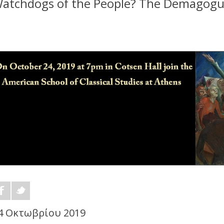
atchdogs of the People? The Demagogue
4 Οκτωβρίου 2019