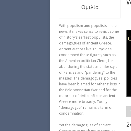
W
Ομιλία
With populism and populists in the
news, it makes sense to revisit some
of history's earliest populists, the
demagogues of ancient Greece.
Ancient authors like Thucydides
condemned these figures, such as
the Athenian politician Cleon, for
abandoning the statesmanlike style
of Pericles and "pandering" to the
masses. The demagogues' policies
have been blamed for Athens' loss in
the Peloponnesian War and for the
outbreak of civil conflict in ancient
Greece more broadly. Today
"demagogue" remains a term of
condemnation.
2
Yet the demagogues of ancient
Greece were much more complex