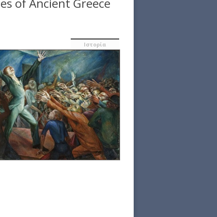
s of Ancient Greece
Ιστορία