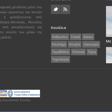
ψηφιακή μετάδοση μέσω του
χνικών γεγονότων και λοιπών
ι ή φιλοξενούνται από
 Μέγαρα Μουσικής , Μουσεία,
 από εκπαιδευτικούς και
Κανάλια
 το σύνολο των μελών της
Άνθρωπος
Γενικά
Δίκαιο
ς χώρας.
Με
Επιστήμη
Ιστορία
Οικονομία
Περιβάλλον
Πολιτική
Τέχνη
Τεχνολογία
ης Ευρωπαϊκής Ένωσης