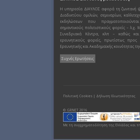
Η υπηρεσία ΔΙΑΥΛΟΣ αφορά τη ζωντανή 
Διαδικτύου ομιλιών, σεμιναρίων, καλλιτε
εκδηλώσεων που πραγματοποιούντα
σημαντικούς πολιτιστικούς φορείς – λ.χ.
Συνεδριακά Κέντρα, κλπ – καθώς και
ερευνητικούς φορείς, πρωτίστως προς
Ερευνητικής και Ακαδημαϊκής κοινότητας τη
Συχνές Ερωτήσεις
Πολιτική Cookies
|
Δήλωση Ιδιωτικότητας
© GRNET 2016
Με τη συγχρηματοδότηση της Ελλάδας και τ