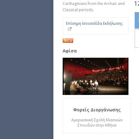
1
Carthaginians from the Archaic and
Classical periods.
Επίσημη Ιστοσελίδα Εκδήλωσης
Αφίσα
Φορείς Διοργάνωσης
Αμερικανική Σχολή Κλασικών
Σπουδών στην Αθήνα