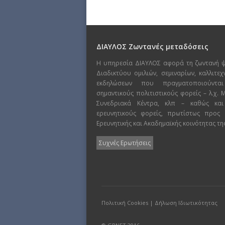
ΔΙΑΥΛΟΣ Ζωντανές μεταδόσεις
Η υπηρεσία ΔΙΑΥΛΟΣ αφορά τη ζωντανή 
Διαδικτύου ομιλιών, σεμιναρίων, καλλιτε
εκδηλώσεων που πραγματοποιούντα
σημαντικούς πολιτιστικούς φορείς – λ.χ.
Συνεδριακά Κέντρα, κλπ – καθώς και
ερευνητικούς φορείς, πρωτίστως προς
Ερευνητικής και Ακαδημαϊκής κοινότητας τη
Συχνές Ερωτήσεις
Πολιτική Cookies
|
Δήλωση Ιδιωτικότητας