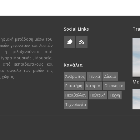
Social Links
Tra
ψηφιακή μετάδοση μέσω του
χνικών γεγονότων και λοιπών
ι ή φιλοξενούνται από
 Μέγαρα Μουσικής , Μουσεία,
 από εκπαιδευτικούς και
Κανάλια
 το σύνολο των μελών της
Άνθρωπος
Γενικά
Δίκαιο
ς χώρας.
Με
Επιστήμη
Ιστορία
Οικονομία
Περιβάλλον
Πολιτική
Τέχνη
Τεχνολογία