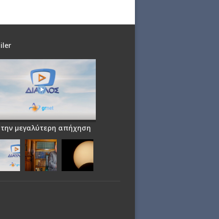
iler
 την μεγαλύτερη απήχηση