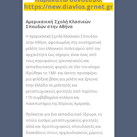
https://new.diavlos.grnet.gr
Αμερικανική Σχολή Κλασικών
Σπουδών στην Αθήνα
H Αμερικανική Σχολή Κλασικών Σπουδών
στην Αθήνα, αφοσιωμένη στη συστηματική
μελέτη του ελληνικού πολιτισμού από την
αρχαιότητα έως σήμερα, είναι ένας από
τους κορυφαίους ερευνητικούς και
εκπαιδευτικούς φορείς σε όλο τον κόσμο.
Ιδρύθηκε το 1881 και έκτοτε προσφέρει
μια φιλόξενη βάση για μελέτη και έρευνα
στην Ελλάδα σε μελετητές και
μεταπτυχιακούς φοιτητές από περίπου
170 συμβεβλημένα κολέγια και
πανεπιστήμια της Βόρειας Αμερικής.
Πρόκειται για ένα εκπαιδευτικό ίδρυμα, το
οποίο εισάγει μεταπτυχιακούς φοιτητές
αλλά και προπτυχιακούς σπουδαστές και
δασκάλους στους αρχαιολογικούς χώρους