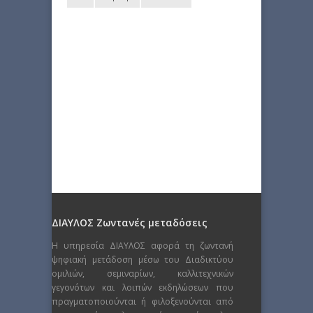
ΔΙΑΥΛΟΣ Ζωντανές μεταδόσεις
Η υπηρεσία ΔΙΑΥΛΟΣ αφορά τη ζωντανή
ψηφιακή μετάδοση μέσω του Διαδικτύου
ομιλιών, σεμιναρίων, καλλιτεχνικών
γεγονότων και λοιπών εκδηλώσεων που
πραγματοποιούνται ή φιλοξενούνται από