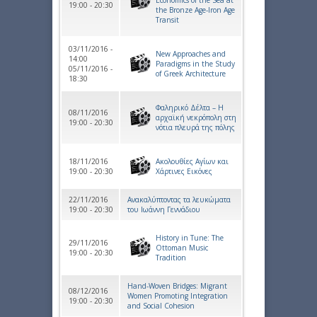
19:00 - 20:30
the Bronze Age-Iron Age
Transit
03/11/2016 -
New Approaches and
14:00
Paradigms in the Study
05/11/2016 -
of Greek Architecture
18:30
Φαληρικό Δέλτα – Η
08/11/2016
αρχαϊκή νεκρόπολη στη
19:00 - 20:30
νότια πλευρά της πόλης
18/11/2016
Ακολουθίες Αγίων και
19:00 - 20:30
Χάρτινες Εικόνες
22/11/2016
Ανακαλύπτοντας τα λευκώματα
19:00 - 20:30
του Ιωάννη Γεννάδιου
History in Tune: The
29/11/2016
Ottoman Music
19:00 - 20:30
Tradition
Hand-Woven Bridges: Migrant
08/12/2016
Women Promoting Integration
19:00 - 20:30
and Social Cohesion