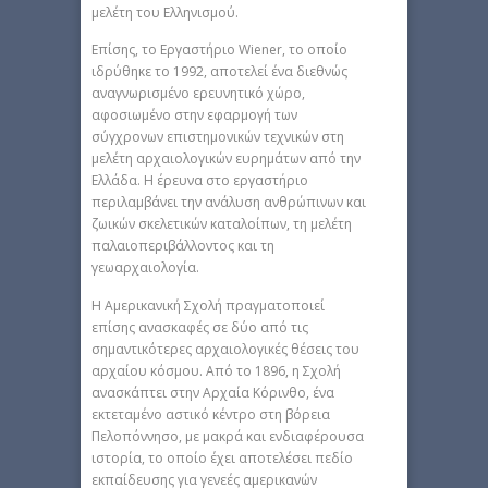
μελέτη του Ελληνισμού.
Επίσης, το Εργαστήριο Wiener, το οποίο
ιδρύθηκε το 1992, αποτελεί ένα διεθνώς
αναγνωρισμένο ερευνητικό χώρο,
αφοσιωμένο στην εφαρμογή των
σύγχρονων επιστημονικών τεχνικών στη
μελέτη αρχαιολογικών ευρημάτων από την
Ελλάδα. Η έρευνα στο εργαστήριο
περιλαμβάνει την ανάλυση ανθρώπινων και
ζωικών σκελετικών καταλοίπων, τη μελέτη
παλαιοπεριβάλλοντος και τη
γεωαρχαιολογία.
H Αμερικανική Σχολή πραγματοποιεί
επίσης ανασκαφές σε δύο από τις
σημαντικότερες αρχαιολογικές θέσεις του
αρχαίου κόσμου. Από το 1896, η Σχολή
ανασκάπτει στην Αρχαία Κόρινθο, ένα
εκτεταμένο αστικό κέντρο στη βόρεια
Πελοπόννησο, με μακρά και ενδιαφέρουσα
ιστορία, το οποίο έχει αποτελέσει πεδίο
εκπαίδευσης για γενεές αμερικανών