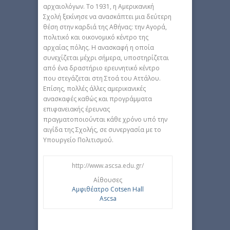
αρχαιολόγων. Το 1931, η Αμερικανική
Σχολή ξεκίνησε να ανασκάπτει μια δεύτερη
θέση στην καρδιά της Αθήνας: την Αγορά,
πολιτικό και οικονομικό κέντρο της
αρχαίας πόλης. Η ανασκαφή η οποία
συνεχίζεται μέχρι σήμερα, υποστηρίζεται
από ένα δραστήριο ερευνητικό κέντρο
που στεγάζεται στη Στοά του Αττάλου.
Επίσης, πολλές άλλες αμερικανικές
ανασκαφές καθώς και προγράμματα
επιφανειακής έρευνας
πραγματοποιούνται κάθε χρόνο υπό την
αιγίδα της Σχολής, σε συνεργασία με το
Υπουργείο Πολιτισμού.
http://www.ascsa.edu.gr/
Αίθουσες
Αμφιθέατρο Cotsen Hall
Ascsa