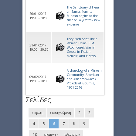
The Sanctuary of Hera
on Samos from its
26/01/2017
Minoan origins to the
19:00 - 20:30
time of Polycrates - new
evidence
They Both Sent Their
Women Home: C.M.
31/01/2017
Woodhouse’s War in
19:00 - 20:30
Greece in Fiction,
Memoir, and History
Archaeology of a Minoan
Community: American
09/02/2017
and American-Greek
19:00 - 20:30
Projects at Gournia,
1901-2016
Σελίδες
2
3
« πρώτη
‹ προηγούμενη
4
5
6
7
8
9
10
επόμενη ›
τελευταία »