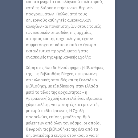
και στα μνημεία του ελληνικού πολιτισμού,
κατά τη διάρκεια ετήσιων και θερινών
προγραμμάτων. Πολλοί από τους
σημερινούς καθηγητές αμερικανικών
κολεγίων και πανεπιστημίων στους τομείς
των κλασικών σπουδών, της αρχαίας
ιστορίας και της αρχαιολογίας έχουν
συμμετάσχει σε κάποιο από τα έγκυρα
εκπαιδευτικά προγράμματα ή στις
ανασκαφές της Αμερικανικής Σχολής.
Χάρη στις δύο διεθνούς φήμης βιβλιοθήκες
της – τη Βιβλιοθήκη Blegen, αφιερωμένη
στις κλασικές σπουδές και τη Γεννάδειο
Βιβλιοθήκη, με εξειδίκευση στην Ελλάδα
μετά το τέλος της αρχαιότητας – η
Αμερικανική Σχολή αποτελεί έναν εξαίρετο
χώρο μελέτης για φοιτητές και ερευνητές
με ευρύ πεδίο έρευνας. Η Σχολή
προσελκύει, επίσης, μεγάλο αριθμό
μελετητών από όλον τον κόσμο, οι οποίοι
θεωρούν τις βιβλιοθήκες της ένα από τα
σημαντικότερα κέντρα στον κόσμο για τη