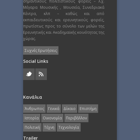
σημαντικούς πολιτιστικούς φορείς – λ.χ.
Μέγαρα Μουσικής , Μουσεία, Συνεδριακά
Κέντρα, κλπ – καθώς και από
εκπαιδευτικούς και ερευνητικούς φορείς,
πρωτίστως προς το σύνολο των μελών της
Ερευνητικής και Ακαδημαϊκής κοινότητας της
χώρας.
Συχνές Ερωτήσεις
Social Links
Κανάλια
Άνθρωπος
Γενικά
Δίκαιο
Επιστήμη
Ιστορία
Οικονομία
Περιβάλλον
Πολιτική
Τέχνη
Τεχνολογία
Trailer