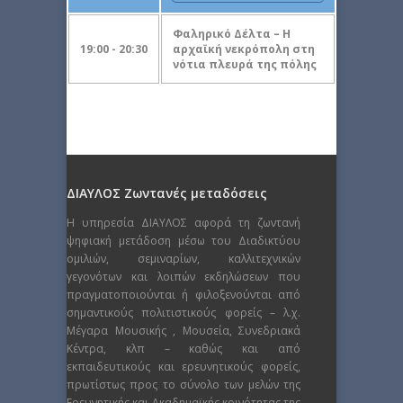
Φαληρικό Δέλτα – Η
19:00 - 20:30
αρχαϊκή νεκρόπολη στη
νότια πλευρά της πόλης
ΔΙΑΥΛΟΣ Ζωντανές μεταδόσεις
Η υπηρεσία ΔΙΑΥΛΟΣ αφορά τη ζωντανή
ψηφιακή μετάδοση μέσω του Διαδικτύου
ομιλιών, σεμιναρίων, καλλιτεχνικών
γεγονότων και λοιπών εκδηλώσεων που
πραγματοποιούνται ή φιλοξενούνται από
σημαντικούς πολιτιστικούς φορείς – λ.χ.
Μέγαρα Μουσικής , Μουσεία, Συνεδριακά
Κέντρα, κλπ – καθώς και από
εκπαιδευτικούς και ερευνητικούς φορείς,
πρωτίστως προς το σύνολο των μελών της
Ερευνητικής και Ακαδημαϊκής κοινότητας της