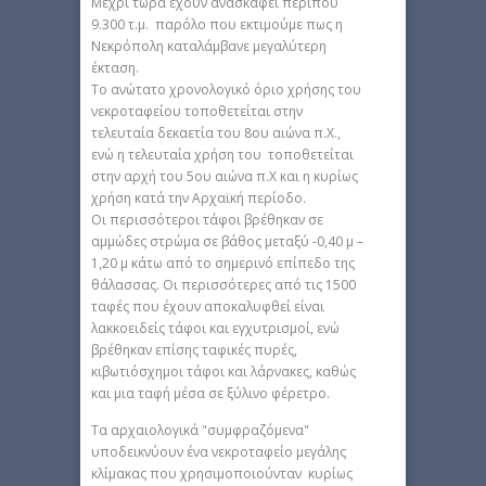
Μέχρι τώρα έχουν ανασκαφεί περίπου
9.300 τ.μ. παρόλο που εκτιμούμε πως η
Νεκρόπολη καταλάμβανε μεγαλύτερη
έκταση.
Το ανώτατο χρονολογικό όριο χρήσης του
νεκροταφείου τοποθετείται στην
τελευταία δεκαετία του 8ου αιώνα π.Χ.,
ενώ η τελευταία χρήση του τοποθετείται
στην αρχή του 5ου αιώνα π.Χ και η κυρίως
χρήση κατά την Αρχαϊκή περίοδο.
Οι περισσότεροι τάφοι βρέθηκαν σε
αμμώδες στρώμα σε βάθος μεταξύ -0,40 μ –
1,20 μ κάτω από το σημερινό επίπεδο της
θάλασσας. Οι περισσότερες από τις 1500
ταφές που έχουν αποκαλυφθεί είναι
λακκοειδείς τάφοι και εγχυτρισμοί, ενώ
βρέθηκαν επίσης ταφικές πυρές,
κιβωτιόσχημοι τάφοι και λάρνακες, καθώς
και μια ταφή μέσα σε ξύλινο φέρετρο.
Τα αρχαιολογικά "συμφραζόμενα"
υποδεικνύουν ένα νεκροταφείο μεγάλης
κλίμακας που χρησιμοποιούνταν κυρίως