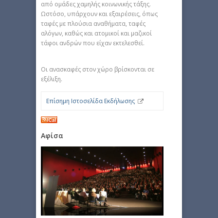
από ομάδες χαμηλής κοινωνικής τάξης.
Ωστόσο, υπάρχουν και εξαιρέσεις, όπως
ταφές με πλούσια αναθήματα, ταφές
αλόγων, καθώς και ατομικοί και μαζικοί
τάφοι ανδρών που είχαν εκτελεσθεί.
Οι ανασκαφές στον χώρο βρίσκονται σε
εξέλιξη.
Επίσημη Ιστοσελίδα Εκδήλωσης
Αφίσα