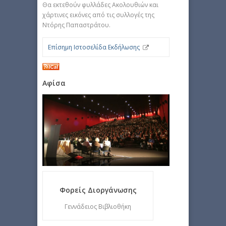
Θα εκτεθούν φυλλάδες Ακολουθιών και
χάρτινες εικόνες από τις συλλογές της
Ντόρης Παπαστράτου.
Επίσημη Ιστοσελίδα Εκδήλωσης
Αφίσα
Φορείς Διοργάνωσης
Γεννάδειος Βιβλιοθήκη