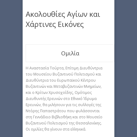
Ακολουθίες Αγίων και
Χάρτινες Εικόνες
Ομιλία
Η Αναστασία Τούρτα, Επίτιμη Διευθύντρια
του Μουσείου Βυζαντινού Πολιτισμού και
Διευθύντρια του Ευρωπαϊκού Κέντρου
Βυζαντινών και Μεταβυζαντινών Μνημείων,
και ο Κρίτων Χρυσοχοΐδης, Ομότιμος
Διευθυντής Ερευνών στο Εθνικό Ίδρυμα
Ερευνών, θα μιλήσουν για τις συλλογές της
Ντόρης Παπαστράτου που φυλάσσονται
στη Γεννάδειο Βιβλιοθήκη και στο Μουσείο
Βυζαντινού Πολιτισμού της Θεσσαλονίκης.
Οι ομιλίες θα γίνουν στα ελληνικά.