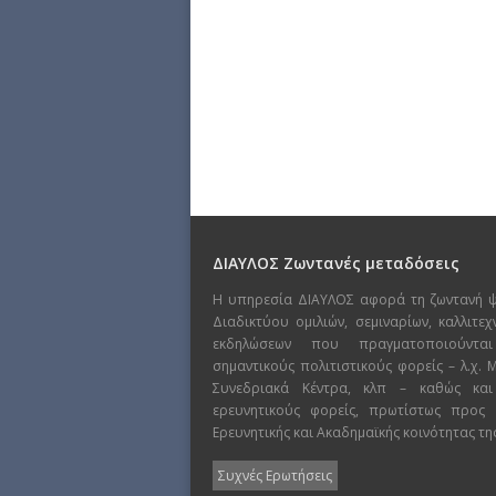
ΔΙΑΥΛΟΣ Ζωντανές μεταδόσεις
Η υπηρεσία ΔΙΑΥΛΟΣ αφορά τη ζωντανή 
Διαδικτύου ομιλιών, σεμιναρίων, καλλιτε
εκδηλώσεων που πραγματοποιούντα
σημαντικούς πολιτιστικούς φορείς – λ.χ.
Συνεδριακά Κέντρα, κλπ – καθώς και
ερευνητικούς φορείς, πρωτίστως προς
Ερευνητικής και Ακαδημαϊκής κοινότητας τη
Συχνές Ερωτήσεις