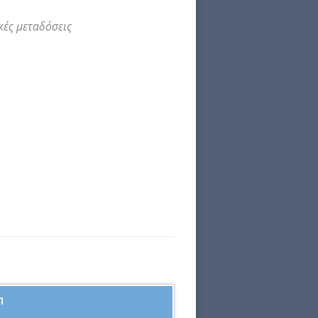
κές μεταδόσεις
η