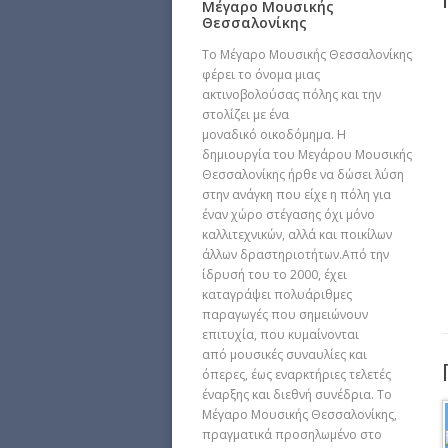
Μέγαρο Μουσικής
Θεσσαλονίκης
Το Μέγαρο Μουσικής Θεσσαλονίκης
φέρει το όνομα μιας
ακτινοβολούσας πόλης και την
στολίζει με ένα
μοναδικό οικοδόμημα. Η
δημιουργία του Μεγάρου Μουσικής
Θεσσαλονίκης ήρθε να δώσει λύση
στην ανάγκη που είχε η πόλη για
έναν χώρο στέγασης όχι μόνο
καλλιτεχνικών, αλλά και ποικίλων
άλλων δραστηριοτήτων.Από την
ίδρυσή του το 2000, έχει
καταγράψει πολυάριθμες
παραγωγές που σημειώνουν
επιτυχία, που κυμαίνονται
από μουσικές συναυλίες και
όπερες, έως εναρκτήριες τελετές
έναρξης και διεθνή συνέδρια. Το
Μέγαρο Μουσικής Θεσσαλονίκης,
πραγματικά προσηλωμένο στο