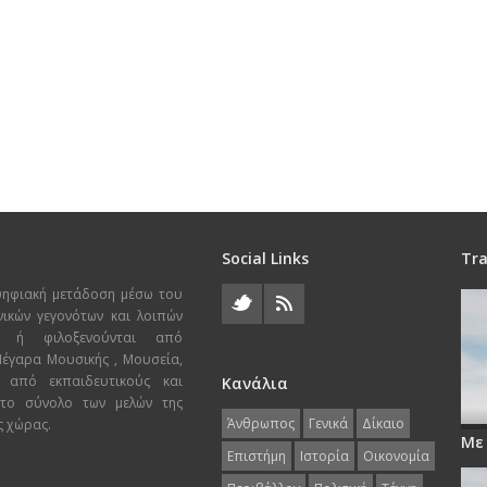
Social Links
Tra
ψηφιακή μετάδοση μέσω του
χνικών γεγονότων και λοιπών
ι ή φιλοξενούνται από
 Μέγαρα Μουσικής , Μουσεία,
 από εκπαιδευτικούς και
Κανάλια
 το σύνολο των μελών της
Άνθρωπος
Γενικά
Δίκαιο
ς χώρας.
Με
Επιστήμη
Ιστορία
Οικονομία