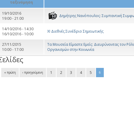
19/10/2016
Δημήτρης Νανόπουλος: Συμπαντική Συμφ
19:00 - 21:00
14/10/2016 - 14:30
ΧΙ Διεθνές Συνέδριο Σημειωτικής
16/10/2016 - 10:00
27/11/2015
Τα Μουσεία Είμαστε Εμείς: Διευρύνοντας τον Ρόλ
10:00 - 17:00
Οργανισμών στην Κοινωνία
Σελίδες
1
2
3
4
5
« πρώτη
‹ προηγούμενη
6