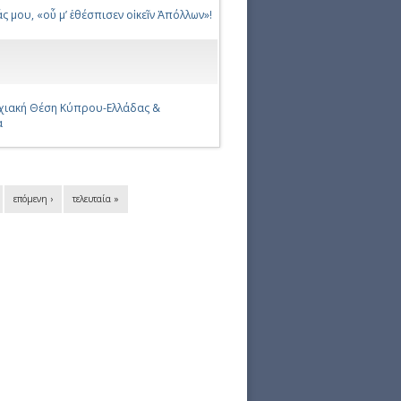
 μου, «οὗ μ’ ἐθέσπισεν οἰκεῖν Ἀπόλλων»!
χιακή Θέση Κύπρου-Ελλάδας &
α
επόμενη ›
τελευταία »