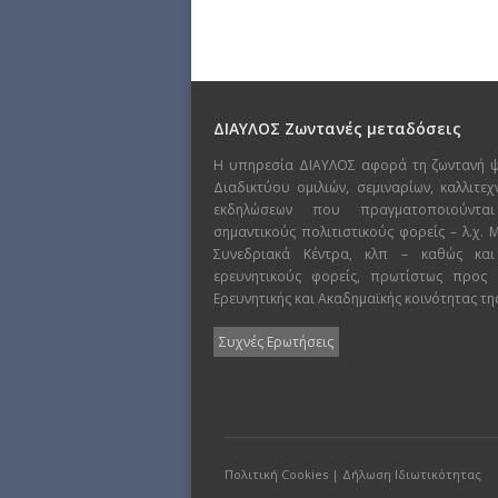
ΔΙΑΥΛΟΣ Ζωντανές μεταδόσεις
Η υπηρεσία ΔΙΑΥΛΟΣ αφορά τη ζωντανή 
Διαδικτύου ομιλιών, σεμιναρίων, καλλιτε
εκδηλώσεων που πραγματοποιούντα
σημαντικούς πολιτιστικούς φορείς – λ.χ.
Συνεδριακά Κέντρα, κλπ – καθώς και
ερευνητικούς φορείς, πρωτίστως προς
Ερευνητικής και Ακαδημαϊκής κοινότητας τη
Συχνές Ερωτήσεις
Πολιτική Cookies
|
Δήλωση Ιδιωτικότητας