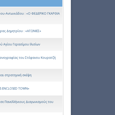
δου-Αντωνιάδου : «Ο ΦΕΔΕΡΙΚΟ ΓΚΑΡΘΙΑ
ρας Δημητρίου : «ΑΓΩΝΙΕΣ»
ύ Αγίου Γερασίμου Ιλισίων
ονογραφίας του Στέφανου Κουρατζή
 και στρατηγική σκέψη
E’S ENCLOSED TOWN»
ε Πανελλήνιους Διαγωνισμούς του