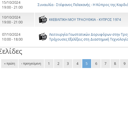
15/10/2024
Συναυλία - Στέφανος Πελεκανής - Η Κύπρος της Καρδιάς
19:00 - 21:00
10/10/2024
ΚΚΕΒΛΙΤΙΚΗ ΜΟΥ ΤΡΑΟΥΘΚΙΑ - ΚΥΠΡΟΣ 1974
19:00 - 21:00
07/10/2024
Λειτουργία Γεωστατικών Δορυφόρων στην Τρο
10:00 - 18:00
Τρέχουσες Εξελίξεις στη Διαστημική Τεχνολογί
Σελίδες
1
2
3
4
5
6
7
8
9
« πρώτη
‹ προηγούμενη