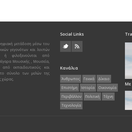
Social Links
Tra
ψηφιακή μετάδοση μέσω του
χνικών γεγονότων και λοιπών
ι ή φιλοξενούνται από
 Μέγαρα Μουσικής , Μουσεία,
 από εκπαιδευτικούς και
Κανάλια
 το σύνολο των μελών της
Άνθρωπος
Γενικά
Δίκαιο
ς χώρας.
Με
Επιστήμη
Ιστορία
Οικονομία
Περιβάλλον
Πολιτική
Τέχνη
Τεχνολογία