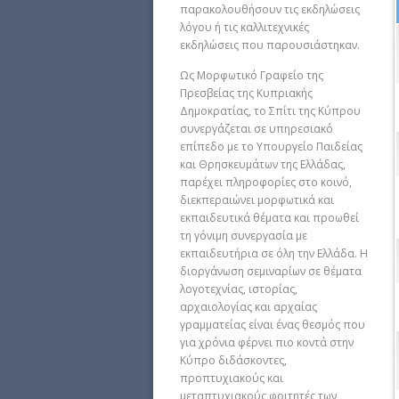
παρακολουθήσουν τις εκδηλώσεις
λόγου ή τις καλλιτεχνικές
εκδηλώσεις που παρουσιάστηκαν.
Ως Μορφωτικό Γραφείο της
Πρεσβείας της Κυπριακής
Δημοκρατίας, το Σπίτι της Κύπρου
συνεργάζεται σε υπηρεσιακό
επίπεδο με το Υπουργείο Παιδείας
και Θρησκευμάτων της Ελλάδας,
παρέχει πληροφορίες στο κοινό,
διεκπεραιώνει μορφωτικά και
εκπαιδευτικά θέματα και προωθεί
τη γόνιμη συνεργασία με
εκπαιδευτήρια σε όλη την Ελλάδα. Η
διοργάνωση σεμιναρίων σε θέματα
λογοτεχνίας, ιστορίας,
αρχαιολογίας και αρχαίας
γραμματείας είναι ένας θεσμός που
για χρόνια φέρνει πιο κοντά στην
Κύπρο διδάσκοντες,
προπτυχιακούς και
μεταπτυχιακούς φοιτητές των