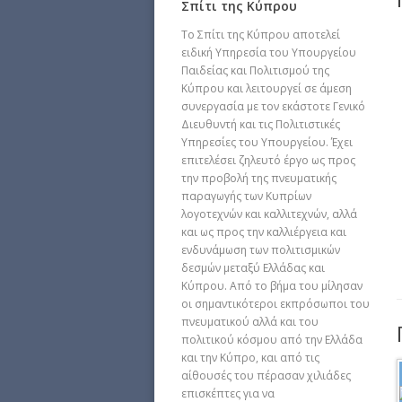
Σπίτι της Κύπρου
Το Σπίτι της Κύπρου αποτελεί
ειδική Υπηρεσία του Υπουργείου
Παιδείας και Πολιτισμού της
Κύπρου και λειτουργεί σε άμεση
συνεργασία με τον εκάστοτε Γενικό
Διευθυντή και τις Πολιτιστικές
Υπηρεσίες του Υπουργείου. Έχει
επιτελέσει ζηλευτό έργο ως προς
την προβολή της πνευματικής
παραγωγής των Κυπρίων
λογοτεχνών και καλλιτεχνών, αλλά
και ως προς την καλλιέργεια και
ενδυνάμωση των πολιτισμικών
δεσμών μεταξύ Ελλάδας και
Κύπρου. Από το βήμα του μίλησαν
οι σημαντικότεροι εκπρόσωποι του
πνευματικού αλλά και του
πολιτικού κόσμου από την Ελλάδα
και την Κύπρο, και από τις
αίθουσές του πέρασαν χιλιάδες
επισκέπτες για να