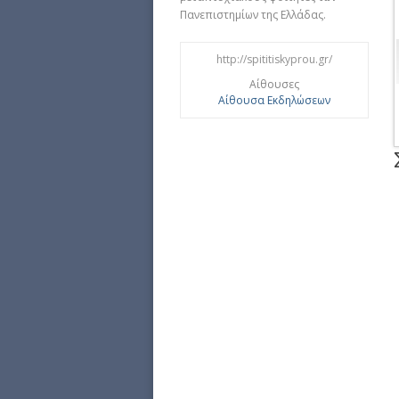
Πανεπιστημίων της Ελλάδας.
http://spititiskyprou.gr/
Αίθουσες
Αίθουσα Εκδηλώσεων