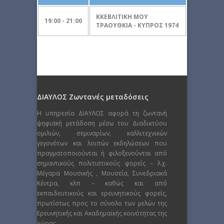
ΚΚΕΒΛΙΤΙΚΗ ΜΟΥ
19:00 - 21:00
ΤΡΑΟΥΘΚΙΑ - ΚΥΠΡΟΣ 1974
ΔΙΑΥΛΟΣ Ζωντανές μεταδόσεις
Η υπηρεσία ΔΙΑΥΛΟΣ αφορά τη ζωντανή
ψηφιακή μετάδοση μέσω του Διαδικτύου
ομιλιών, σεμιναρίων, καλλιτεχνικών
γεγονότων και λοιπών εκδηλώσεων που
πραγματοποιούνται ή φιλοξενούνται από
σημαντικούς πολιτιστικούς φορείς – λ.χ.
Μέγαρα Μουσικής , Μουσεία, Συνεδριακά
Κέντρα, κλπ – καθώς και από
εκπαιδευτικούς και ερευνητικούς φορείς,
πρωτίστως προς το σύνολο των μελών της
Ερευνητικής και Ακαδημαϊκής κοινότητας της
χώρας.