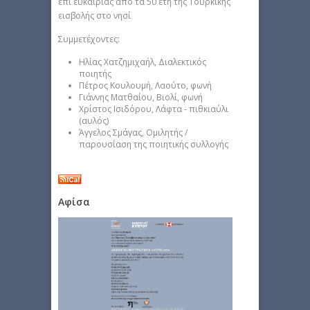
επί ευκαιρίας από τα 50 έτη της Τουρκικής
εισβολής στο νησί
Συμμετέχοντες:
Ηλίας Χατζημιχαήλ, Διαλεκτικός
ποιητής
Πέτρος Κουλουμή, Λαούτο, φωνή
Γιάννης Ματθαίου, Βιολί, φωνή
Χρίστος Ισιδόρου, Λάφτα - πιθκιαύλι
(αυλός)
Άγγελος Σμάγας, Ομιλητής /
παρουσίαση της ποιητικής συλλογής
Αφίσα