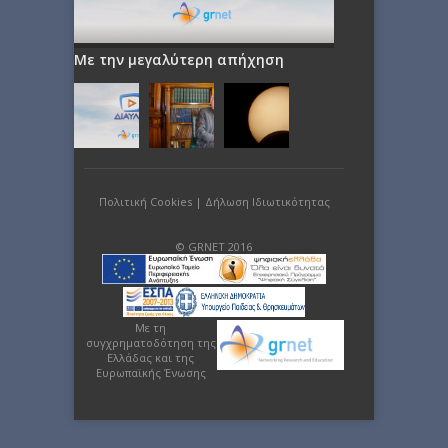
Με την μεγαλύτερη απήχηση
Πολιτική Cookies
|
Δήλωση Ιδιωτικότητας
© GRNET 2016
Με τη
συγχρηματοδότηση της
Ελλάδας και της
Ευρωπαϊκής Ένωσης