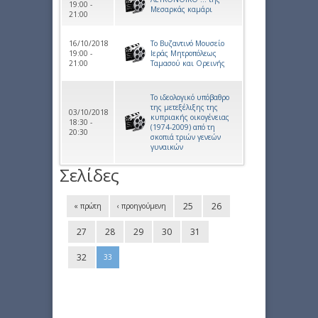
19:00 -
Μεσαρκάς καμάρι
21:00
16/10/2018
Το Βυζαντινό Μουσείο
19:00 -
Ιεράς Μητροπόλεως
21:00
Ταμασού και Ορεινής
Το ιδεολογικό υπόβαθρο
της μετεξέλιξης της
03/10/2018
κυπριακής οικογένειας
18:30 -
(1974-2009) από τη
20:30
σκοπιά τριών γενεών
γυναικών
Σελίδες
25
26
« πρώτη
‹ προηγούμενη
27
28
29
30
31
32
33