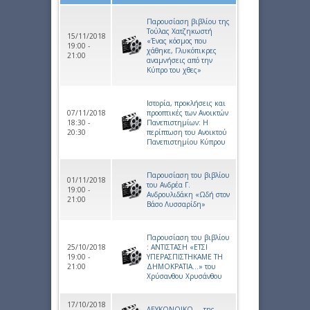
Παρουσίαση βιβλίου της
Τούλας Χατζηκωστή
15/11/2018
«Ένας κόσμος που
19:00 -
χάθηκε, Γλυκόπικρες
21:00
αναμνήσεις από την
Κύπρο του χθες»
Ιστορία, προκλήσεις και
07/11/2018
προοπτικές των Ανοικτών
18:30 -
Πανεπιστημίων: Η
20:30
περίπτωση του Ανοικτού
Πανεπιστημίου Κύπρου
Παρουσίαση του βιβλίου
01/11/2018
του Ανδρέα Γ.
19:00 -
Ανδρουλιδάκη «Ωδή στον
21:00
Βάσο Λυσσαρίδη»
Παρουσίαση του βιβλίου
25/10/2018
: ΑΝΤΙΣΤΑΣΗ «ΕΤΣΙ
19:00 -
ΥΠΕΡΑΣΠΙΣΤΗΚΑΜΕ ΤΗ
21:00
ΔΗΜΟΚΡΑΤΙΑ...» του
Χρύσανθου Χρυσάνθου
17/10/2018
ΛΕΥΚΟΝΟΙΚΟ … της