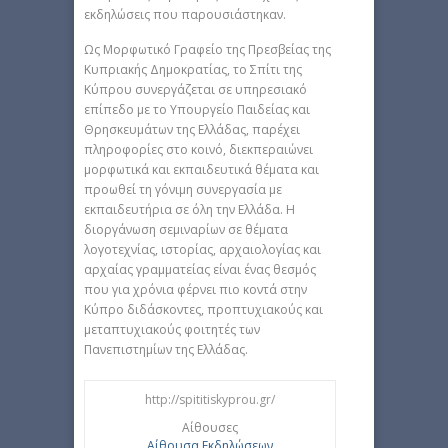
εκδηλώσεις που παρουσιάστηκαν.
Ως Μορφωτικό Γραφείο της Πρεσβείας της
Κυπριακής Δημοκρατίας, το Σπίτι της
Κύπρου συνεργάζεται σε υπηρεσιακό
επίπεδο με το Υπουργείο Παιδείας και
Θρησκευμάτων της Ελλάδας, παρέχει
πληροφορίες στο κοινό, διεκπεραιώνει
μορφωτικά και εκπαιδευτικά θέματα και
προωθεί τη γόνιμη συνεργασία με
εκπαιδευτήρια σε όλη την Ελλάδα. Η
διοργάνωση σεμιναρίων σε θέματα
λογοτεχνίας, ιστορίας, αρχαιολογίας και
αρχαίας γραμματείας είναι ένας θεσμός
που για χρόνια φέρνει πιο κοντά στην
Κύπρο διδάσκοντες, προπτυχιακούς και
μεταπτυχιακούς φοιτητές των
Πανεπιστημίων της Ελλάδας.
http://spititiskyprou.gr/
Αίθουσες
Αίθουσα Εκδηλώσεων