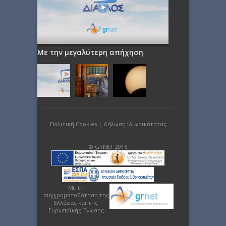
Με την μεγαλύτερη απήχηση
Πολιτική Cookies
|
Δήλωση Ιδιωτικότητας
© GRNET 2016
Με τη
συγχρηματοδότηση της
Ελλάδας και της
Ευρωπαϊκής Ένωσης