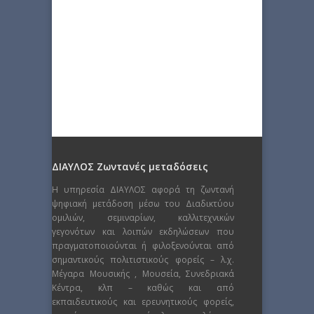
ΔΙΑΥΛΟΣ Ζωντανές μεταδόσεις
Η υπηρεσία ΔΙΑΥΛΟΣ αφορά τη ζωντανή
ψηφιακή μετάδοση μέσω του Διαδικτύου
ομιλιών, σεμιναρίων, καλλιτεχνικών
γεγονότων και λοιπών εκδηλώσεων που
πραγματοποιούνται ή φιλοξενούνται από
σημαντικούς πολιτιστικούς φορείς – λ.χ.
Μέγαρα Μουσικής , Μουσεία, Συνεδριακά
Κέντρα, κλπ – καθώς και από
εκπαιδευτικούς και ερευνητικούς φορείς,