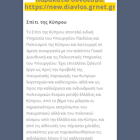
https://new.diavlos.grnet.gr
Σπίτι της Κύπρου
Το Σπίτι της Κύπρου αποτελεί ειδική
Υπηρεσία του Υπουργείου Παιδείας και
Πολιτισμού της Κύπρου και λειτουργεί σε
άμεση συνεργασία με τον εκάστοτε Γενικό
Διευθυντή και τις Πολιτιστικές Υπηρεσίες
του Υπουργείου. Έχει επιτελέσει ζηλευτό
έργο ως προς την προβολή της
πνευματικής παραγωγής των Κυπρίων
λογοτεχνών και καλλιτεχνών, αλλά και ως
προς την καλλιέργεια και ενδυνάμωση των
πολιτισμικών δεσμών μεταξύ Ελλάδας και
Κύπρου. Από το βήμα του μίλησαν οι
σημαντικότεροι εκπρόσωποι του
πνευματικού αλλά και του πολιτικού
κόσμου από την Ελλάδα και την Κύπρο, και
από τις αίθουσές του πέρασαν χιλιάδες
επισκέπτες για να παρακολουθήσουν τις
εκδηλώσεις λόγου ή τις καλλιτεχνικές