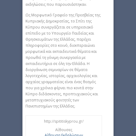
εκδηλώσεις που παρουσιάστηκαν.
Ως Μορφωτικό Γραφείο της Πρεσβείας της
Κυπριακής Δημοκρατίας, το Σπίτι της
Κύπρου συνεργάζεται σε υπηρεσιακό
επίπεδο με το Υπουργείο Παιδείας και
Θρησκευμάτων της Ελλάδας, παρέχει
πληροφορίες στο κοινό, διεκπεραιώνει
μορφωτικά και εκπαιδευτικά θέματα και
προωθεί τη γόνιμη συνεργασία με
εκπαιδευτήρια σε όλη την Ελλάδα. Η
διοργάνωση σεμιναρίων σε θέματα
λογοτεχνίας, ιστορίας, αρχαιολογίας και
αρχαίας γραμματείας είναι ένας θεσμός
που για χρόνια φέρνει πιο κοντά στην
Κύπρο διδάσκοντες, προπτυχιακούς και
μεταπτυχιακούς φοιτητές των
Πανεπιστημίων της Ελλάδας.
http://spititiskyprou.gr/
Αίθουσες
Αίθουσα Εκδηλώσεων