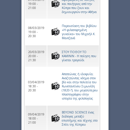
19:00 -
και ποιήτριες από την
21:00
Κύπρο που ζουν και
δημιουργούν στην Αθήνα
Παρουσίαση του βιβλίου
08/03/2019
«Η φιλοσοφημένη
19:00 -
γυναίκα» του Μιχαήλ Κ.
20:30
Μαντζανά
20/03/2019
ΣΤΟΥ ΠΟΘΟΥ ΤΟ
20:00 -
ΚΑΜΙΝΙΝ - Η ποίηση που
21:30
γίνεται τραγούδι
Απατεώνας ή ιδιοφυΐα;
Αναζητώντας νόημα στον
03/04/2019
βίο και στην πολιτεία του
18:30 -
Κωνσταντίνου Σιμωνίδη
20:30
(1820-?), του μεγαλύτερου
πλαστογράφου στην
ιστορία της φιλολογίας
BEYOND SCIENCE ένας
09/04/2019
διάλογος μεταξύ
18:00 -
επιστήμης και τέχνης στο
21:00
Σπίτι της Κύπρου