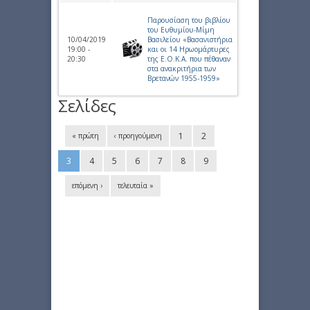
Παρουσίαση του βιβλίου
του Ευθυμίου-Μίμη
10/04/2019
Βασιλείου «Βασανιστήρια
19:00 -
και οι 14 Ηρωομάρτυρες
20:30
της Ε.Ο.Κ.Α. που πέθαναν
στα ανακριτήρια των
Βρετανών 1955-1959»
Σελίδες
1
2
« πρώτη
‹ προηγούμενη
3
4
5
6
7
8
9
επόμενη ›
τελευταία »