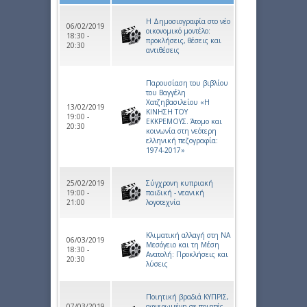
Η Δημοσιογραφία στο νέο
06/02/2019
οικονομικό μοντέλο:
18:30 -
προκλήσεις, θέσεις και
20:30
αντιθέσεις
Παρουσίαση του βιβλίου
του Βαγγέλη
Χατζηβασιλείου «Η
13/02/2019
ΚΙΝΗΣΗ ΤΟΥ
19:00 -
ΕΚΚΡΕΜΟΥΣ. Άτομο και
20:30
κοινωνία στη νεότερη
ελληνική πεζογραφία:
1974-2017»
25/02/2019
Σύγχρονη κυπριακή
19:00 -
παιδική - νεανική
21:00
λογοτεχνία
Κλιματική αλλαγή στη ΝΑ
06/03/2019
Μεσόγειο και τη Μέση
18:30 -
Ανατολή: Προκλήσεις και
20:30
λύσεις
Ποιητική βραδιά ΚΥΠΡΙΣ,
07/03/2019
αφιερωμένη σε ποιητές