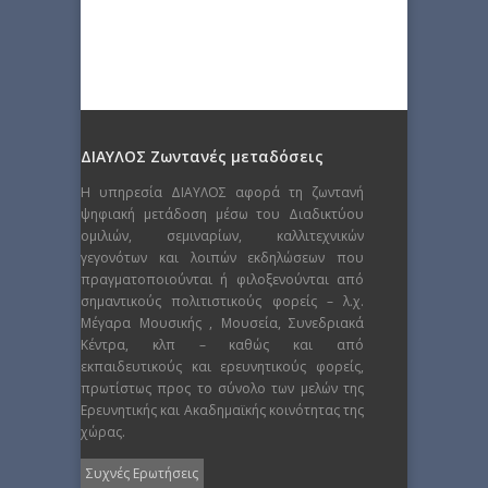
ΔΙΑΥΛΟΣ Ζωντανές μεταδόσεις
Η υπηρεσία ΔΙΑΥΛΟΣ αφορά τη ζωντανή
ψηφιακή μετάδοση μέσω του Διαδικτύου
ομιλιών, σεμιναρίων, καλλιτεχνικών
γεγονότων και λοιπών εκδηλώσεων που
πραγματοποιούνται ή φιλοξενούνται από
σημαντικούς πολιτιστικούς φορείς – λ.χ.
Μέγαρα Μουσικής , Μουσεία, Συνεδριακά
Κέντρα, κλπ – καθώς και από
εκπαιδευτικούς και ερευνητικούς φορείς,
πρωτίστως προς το σύνολο των μελών της
Ερευνητικής και Ακαδημαϊκής κοινότητας της
χώρας.
Συχνές Ερωτήσεις