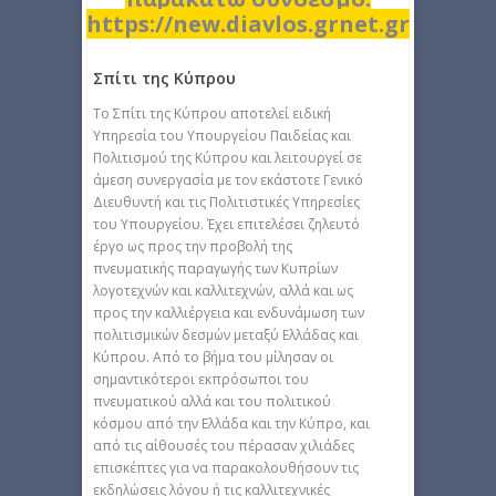
https://new.diavlos.grnet.gr
Σπίτι της Κύπρου
Το Σπίτι της Κύπρου αποτελεί ειδική
Υπηρεσία του Υπουργείου Παιδείας και
Πολιτισμού της Κύπρου και λειτουργεί σε
άμεση συνεργασία με τον εκάστοτε Γενικό
Διευθυντή και τις Πολιτιστικές Υπηρεσίες
του Υπουργείου. Έχει επιτελέσει ζηλευτό
έργο ως προς την προβολή της
πνευματικής παραγωγής των Κυπρίων
λογοτεχνών και καλλιτεχνών, αλλά και ως
προς την καλλιέργεια και ενδυνάμωση των
πολιτισμικών δεσμών μεταξύ Ελλάδας και
Κύπρου. Από το βήμα του μίλησαν οι
σημαντικότεροι εκπρόσωποι του
πνευματικού αλλά και του πολιτικού
κόσμου από την Ελλάδα και την Κύπρο, και
από τις αίθουσές του πέρασαν χιλιάδες
επισκέπτες για να παρακολουθήσουν τις
εκδηλώσεις λόγου ή τις καλλιτεχνικές